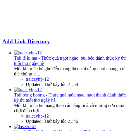
Add Link Directory
Trái lê ki ma - Thức quà ngọt ngào, bùi béo đánh thức ký ức
tuổi thơ ngày hè
Mỗi khi mùa hè ghé đến mang theo cái nắng chói chang, cơ
thể chúng ta...
traicayhp-12
Updated:
Thứ bảy lúc 21:54
Trái bòng boong - Thức quà mộc mạc, ngọt thanh đánh thức
ký ức tuổi thơ ngày hè
Mỗi khi mùa hè mang theo cái nắng oi ả và những cơn mưa
chợt đến chợt...
traicayhp-12
Updated:
Thứ bảy lúc 21:46