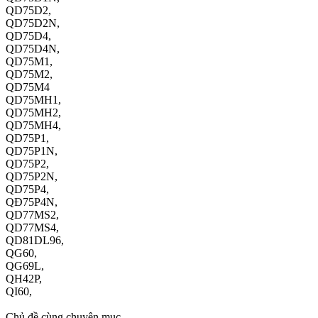
QD75D2,
QD75D2N,
QD75D4,
QD75D4N,
QD75M1,
QD75M2,
QD75M4
QD75MH1,
QD75MH2,
QD75MH4,
QD75P1,
QD75P1N,
QD75P2,
QD75P2N,
QD75P4,
QĐ75P4N,
QD77MS2,
QD77MS4,
QD81DL96,
QG60,
QG69L,
QH42P,
QI60,
Chủ đề cùng chuyên mục