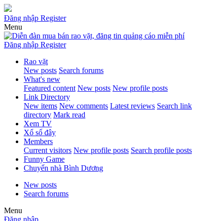
Đăng nhập
Register
Menu
Đăng nhập
Register
Rao vặt
New posts
Search forums
What's new
Featured content
New posts
New profile posts
Link Directory
New items
New comments
Latest reviews
Search link
directory
Mark read
Xem TV
Xổ số đây
Members
Current visitors
New profile posts
Search profile posts
Funny Game
Chuyển nhà Bình Dương
New posts
Search forums
Menu
Đăng nhập