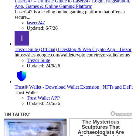
Laser247 – Ultimate Guide to Laser247 Login, Registration,
App, Games & Online Gaming Platform
Laser247 is a leading online gaming platform that offers a
secure...
laseer247
Updated:
6/7/26
Trezor Suite (Official) | Desktop & Web Crypto App - Trezor
https://sites.google.com/wallletcrypto.com/trezor-suite/home/
Trezor Suite
Updated:
24/6/26
Trust® Wallet - Download Wallet Extension | NFTs and DeFi
Trust Wallet
Trust Wallet APP
Updated:
23/6/26