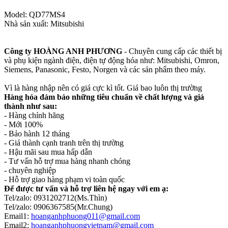
Model: QD77MS4
Nhà sản xuất: Mitsubishi
Công ty HOÀNG ANH PHƯƠNG
- Chuyên cung cấp các thiết bị
và phụ kiện ngành điện, điện tự động hóa như: Mitsubishi, Omron,
Siemens, Panasonic, Festo, Norgen và các sản phẩm theo máy.
Vì là hàng nhập nên có giá cực kì tốt. Giá bao luôn thị trường
Hàng hóa đảm bảo những tiêu chuẩn về chất lượng và giá
thành như sau:
- Hàng chính hãng
- Mới 100%
- Bảo hành 12 tháng
- Giá thành cạnh tranh trên thị trường
- Hậu mãi sau mua hấp dẫn
- Tư vấn hỗ trợ mua hàng nhanh chóng
- chuyên nghiệp
- Hỗ trợ giao hàng phạm vi toàn quốc
Để được tư vấn và hỗ trợ liên hệ ngay với em ạ:
Tel/zalo: 0931202712(Ms.Thìn)
Tel/zalo: 0906367585(Mr.Chung)
Email1:
hoanganhphuong011@gmail.com
Email2:
hoanganhphuongvietnam@gmail.com