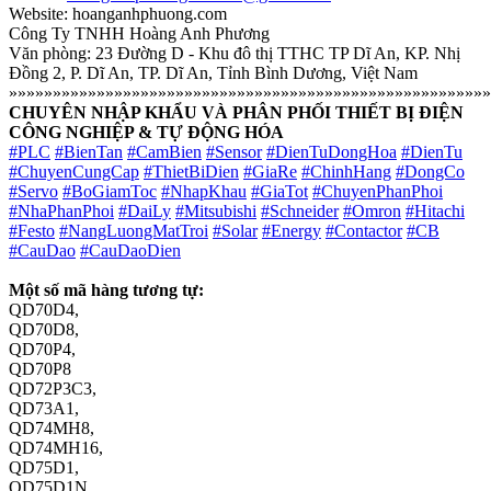
Website: hoanganhphuong.com
Công Ty TNHH Hoàng Anh Phương
Văn phòng: 23 Đường D - Khu đô thị TTHC TP Dĩ An, KP. Nhị
Đồng 2, P. Dĩ An, TP. Dĩ An, Tỉnh Bình Dương, Việt Nam
»»»»»»»»»»»»»»»»»»»»»»»»»»»»»»»»»»»»»»»»»»»»»»»»»»»»»»»
CHUYÊN NHẬP KHẨU VÀ PHÂN PHỐI THIẾT BỊ ĐIỆN
CÔNG NGHIỆP & TỰ ĐỘNG HÓA
#PLC
#BienTan
#CamBien
#Sensor
#DienTuDongHoa
#DienTu
#ChuyenCungCap
#ThietBiDien
#GiaRe
#ChinhHang
#DongCo
#Servo
#BoGiamToc
#NhapKhau
#GiaTot
#ChuyenPhanPhoi
#NhaPhanPhoi
#DaiLy
#Mitsubishi
#Schneider
#Omron
#Hitachi
#Festo
#NangLuongMatTroi
#Solar
#Energy
#Contactor
#CB
#CauDao
#CauDaoDien
Một số mã hàng tương tự:
QD70D4,
QD70D8,
QD70P4,
QD70P8
QD72P3C3,
QD73A1,
QD74MH8,
QD74MH16,
QD75D1,
QD75D1N,