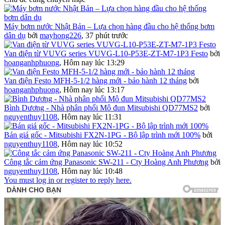
Máy bơm nước Nhật Bản – Lựa chọn hàng đầu cho hệ thống bơm
dân dụ
bởi
mayhong226
,
37 phút trước
Van điện từ VUVG series VUVG-L10-P53E-ZT-M7-1P3 Festo
bởi
hoanganhphuong
,
Hôm nay lúc 13:29
Van điện Festo MFH-5-1/2 hàng mới - bảo hành 12 tháng
bởi
hoanganhphuong
,
Hôm nay lúc 13:17
Bình Dương - Nhà phân phối Mô đun Mitsubishi QD77MS2
bởi
nguyenthuy1108
,
Hôm nay lúc 11:31
Bán giá gốc - Mitsubishi FX2N-1PG - Bộ lập trình mới 100%
bởi
nguyenthuy1108
,
Hôm nay lúc 10:52
Công tắc cảm ứng Panasonic SW-211 - Cty Hoàng Anh Phương
bởi
nguyenthuy1108
,
Hôm nay lúc 10:48
You must log in or register to reply here.