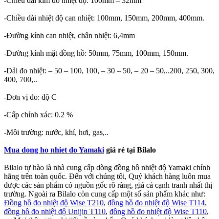
-Chiều dài kim đo nhiệt độ: 100mm – 32mm
-Chiều dài nhiệt độ can nhiệt: 100mm, 150mm, 200mm, 400mm.
-Đường kính can nhiệt, chân nhiệt: 6,4mm
-Đường kính mặt đồng hồ: 50mm, 75mm, 100mm, 150mm.
-Dải đo nhiệt: – 50 – 100, 100, – 30 – 50, – 20 – 50,..200, 250, 300,
400, 700,..
-Đơn vị đo: độ C
-Cấp chính xác: 0.2 %
-Môi trường: nước, khí, hơi, gas,..
Mua dong ho nhiet do Yamaki
giá rẻ tại Bilalo
Bilalo tự hào là nhà cung cấp dòng đồng hồ nhiệt độ Yamaki chính
hãng trên toàn quốc. Đến với chúng tôi, Quý khách hàng luôn mua
được các sản phẩm có nguồn gốc rõ ràng, giá cả cạnh tranh nhất thị
trường. Ngoài ra Bilalo còn cung cấp một số sản phẩm khác như:
Đồng hồ đo nhiệt độ Wise T210
,
đồng hồ đo nhiệt độ Wise T114
,
đồng hồ đo nhiệt độ Unijin T110
,
đồng hồ đo nhiệt độ Wise T110
,