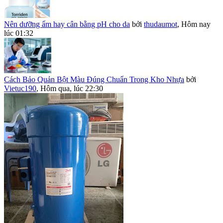
Nên dưỡng ẩm hay cân bằng pH cho da
bởi
thudaumot
,
Hôm nay
lúc 01:32
Cách Bảo Quản Bột Màu Đúng Chuẩn Trong Kho Nhựa
bởi
Vietuc190
,
Hôm qua, lúc 22:30