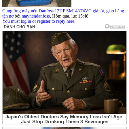
Cung ứng máy nén Danfoss 12HP SM148T4VC giá tốt, giao hàng
tận nơ
bởi
maynendanfoss
,
Hôm qua, lúc 15:48
You must log in or register to reply here.