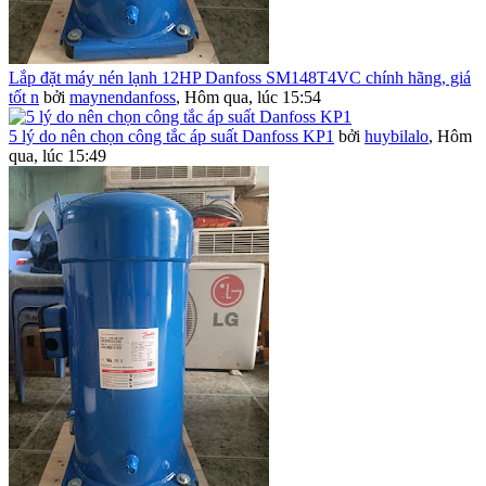
Lắp đặt máy nén lạnh 12HP Danfoss SM148T4VC chính hãng, giá
tốt n
bởi
maynendanfoss
,
Hôm qua, lúc 15:54
5 lý do nên chọn công tắc áp suất Danfoss KP1
bởi
huybilalo
,
Hôm
qua, lúc 15:49