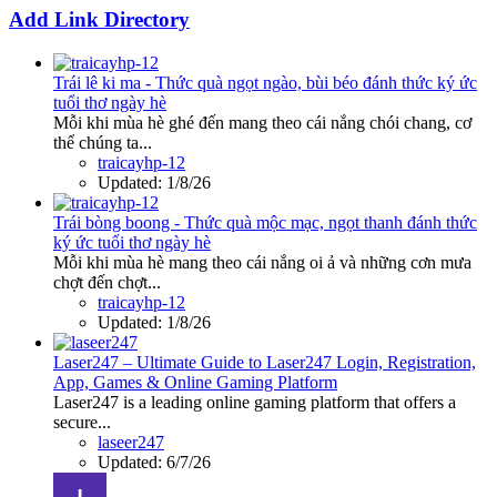
Add Link Directory
Trái lê ki ma - Thức quà ngọt ngào, bùi béo đánh thức ký ức
tuổi thơ ngày hè
Mỗi khi mùa hè ghé đến mang theo cái nắng chói chang, cơ
thể chúng ta...
traicayhp-12
Updated:
1/8/26
Trái bòng boong - Thức quà mộc mạc, ngọt thanh đánh thức
ký ức tuổi thơ ngày hè
Mỗi khi mùa hè mang theo cái nắng oi ả và những cơn mưa
chợt đến chợt...
traicayhp-12
Updated:
1/8/26
Laser247 – Ultimate Guide to Laser247 Login, Registration,
App, Games & Online Gaming Platform
Laser247 is a leading online gaming platform that offers a
secure...
laseer247
Updated:
6/7/26