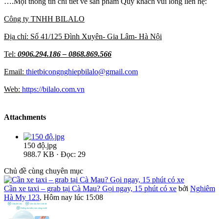
….Mọi thông tin chi tiết về sản phẩm Quý khách vui lòng liên hệ:
Công ty TNHH BILALO
Địa chỉ: Số 41/125 Đình Xuyên- Gia Lâm- Hà Nội
Tel:
0906.294.186 – 0868.869.566
Email:
thietbicongnghiepbilalo@gmail.com
Web:
https://bilalo.com.vn
Attachments
150 độ.jpg
988.7 KB · Đọc: 29
Chủ đề cùng chuyên mục
Cần xe taxi – grab tại Cà Mau? Gọi ngay, 15 phút có xe
bởi
Nghiêm
Hà My 123
,
Hôm nay lúc 15:08