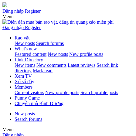
Đăng nhập
Register
Menu
Đăng nhập
Register
Rao vặt
New posts
Search forums
What's new
Featured content
New posts
New profile posts
Link Directory
New items
New comments
Latest reviews
Search link
directory
Mark read
Xem TV
Xổ số đây
Members
Current visitors
New profile posts
Search profile posts
Funny Game
Chuyển nhà Bình Dương
New posts
Search forums
Menu
Đăng nhập