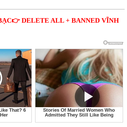
BẠC👉 DELETE ALL + BANNED VĨNH