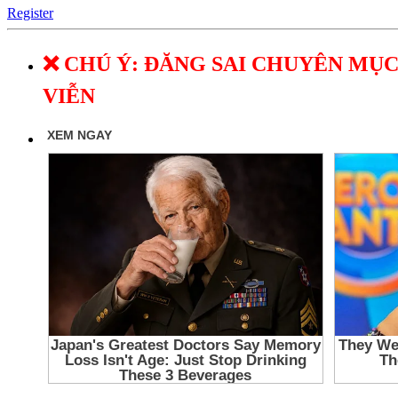
Register
❌ CHÚ Ý: ĐĂNG SAI CHUYÊN MỤC
VIỄN