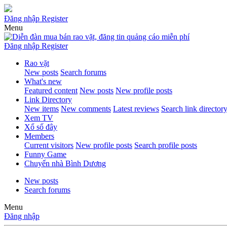
Đăng nhập
Register
Menu
Đăng nhập
Register
Rao vặt
New posts
Search forums
What's new
Featured content
New posts
New profile posts
Link Directory
New items
New comments
Latest reviews
Search link director
Xem TV
Xổ số đây
Members
Current visitors
New profile posts
Search profile posts
Funny Game
Chuyển nhà Bình Dương
New posts
Search forums
Menu
Đăng nhập