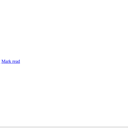
y
Mark read