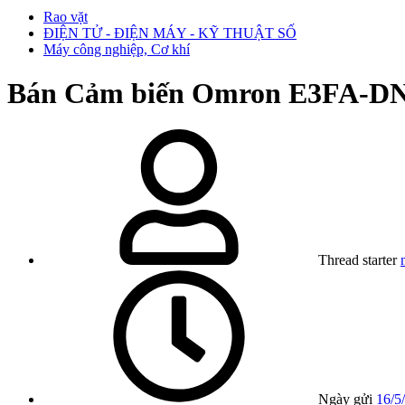
Rao vặt
ĐIỆN TỬ - ĐIỆN MÁY - KỸ THUẬT SỐ
Máy công nghiệp, Cơ khí
Bán
Cảm biến Omron E3FA-DN13
Thread starter
Ngày gửi
16/5