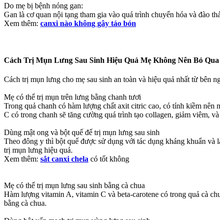
Do mẹ bị bệnh nóng gan:
Gan là cơ quan nội tạng tham gia vào quá trình chuyển hóa và đào th
Xem thêm:
canxi nào không gây táo bón
Cách Trị Mụn Lưng Sau Sinh Hiệu Quả Mẹ Không Nên Bỏ Qua
Cách trị mụn lưng cho mẹ sau sinh an toàn và hiệu quả nhất từ bên n
Mẹ có thể trị mụn trên lưng bằng chanh tươi
Trong quả chanh có hàm lượng chất axit citric cao, có tính kiềm nên
C có trong chanh sẽ tăng cường quá trình tạo collagen, giảm viêm, và
Dùng mật ong và bột quế để trị mụn lưng sau sinh
Theo đông y thì bột quế được sử dụng với tác dụng kháng khuẩn và l
trị mụn lưng hiệu quả.
Xem thêm:
sắt canxi chela
có tốt không
Mẹ có thể trị mụn lưng sau sinh bằng cà chua
Hàm lượng vitamin A, vitamin C và beta-carotene có trong quả cà chu
bằng cà chua.