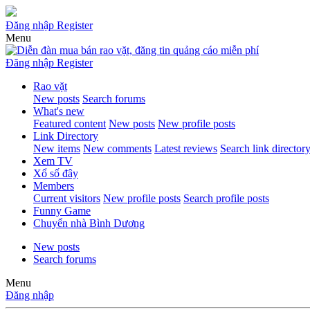
Đăng nhập
Register
Menu
Đăng nhập
Register
Rao vặt
New posts
Search forums
What's new
Featured content
New posts
New profile posts
Link Directory
New items
New comments
Latest reviews
Search link director
Xem TV
Xổ số đây
Members
Current visitors
New profile posts
Search profile posts
Funny Game
Chuyển nhà Bình Dương
New posts
Search forums
Menu
Đăng nhập