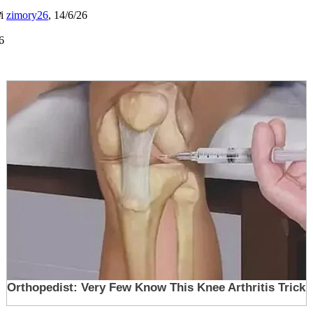
ởi
zimory26
,
14/6/26
6