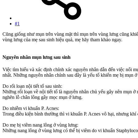
#1
Cũng giống như mụn trên vùng mặt thì mụn trên vùng lưng cũng khiến 
vùng lưng của mẹ sau sinh hiệu quả, mẹ hãy tham khảo ngay.
Nguyên nhân mụn lưng sau sinh
Việc tìm hiểu và xác định chính xác nguyên nhân dẫn đến việc nổi mụ
nhất. Những nguyên nhân chính sau đây là yếu tố khiến mẹ bị mụn ở
Do rối loạn nội tiết tố sau sinh:
Những rối loạn về nội tiết tố là nguyên nhân chủ yếu gây nên mụn ở m
nghẽn lỗ chân lông gây mọc mụn ở lưng.
Do nhiễm vi khuẩn P. Acnes:
Trong điều kiện bình thường thì vi khuẩn P. Acnes vô hại, nhưng khí c
Do mẹ bị viêm nang lông ở vùng lưng:
Những nang lông ở vùng lưng có thể bị viêm do vi khuẩn Staphylococ