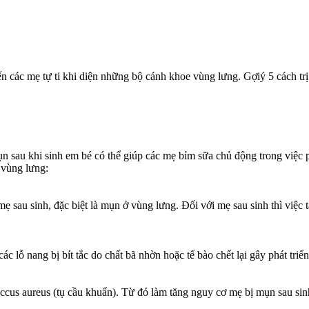
các mẹ tự ti khi diện những bộ cánh khoe vùng lưng. Gợiý 5 cách trị 
n sau khi sinh em bé có thể giúp các mẹ bỉm sữa chủ động trong việc p
 vùng lưng:
ẹ sau sinh, đặc biệt là mụn ở vùng lưng. Đối với mẹ sau sinh thì việc t
ác lỗ nang bị bít tắc do chất bã nhờn hoặc tế bào chết lại gây phát tri
cus aureus (tụ cầu khuẩn). Từ đó làm tăng nguy cơ mẹ bị mụn sau sin