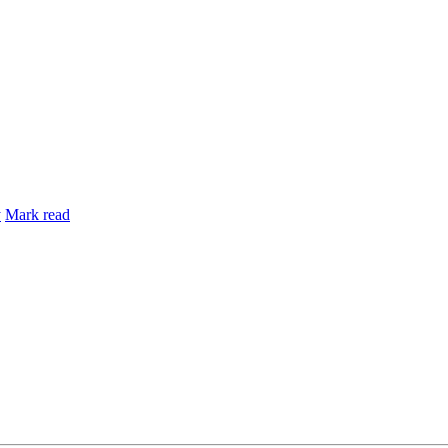
y
Mark read