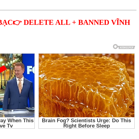
BẠC👉 DELETE ALL + BANNED VĨNH