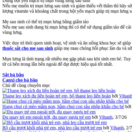
Dùng bột yến mạch trị mụn vùng lưng sau sinh
Nếu mẹ muốn trị mụn lưng sau sinh và giảm thiểu vết thâm thì hãy 
lượng vitamin và khoáng chất trong bột yến mạch giúp trị mụn lưng s
Mẹ sau sinh có thể trị mụn lưng bằng giấm táo
Nếu mẹ sau sinh đang bị mụn lưng thì có thể sử dụng giấm táo để cải 
vùng lưng.
Việc duy trì thói quen sinh hoạt, vệ sinh và ăn uống khoa học sẽ giúp
thuốc sắt cho mẹ sau sinh
giúp mẹ mau chóng hồi phục làn da và sức
Mụn lưng là tình trạng rất nhiều mẹ gặp phải sau khi sinh em bé. Tuy
từ cả bên trong lẫn bên ngoài để đạt được hiệu quả tốt nhất.
Sắt bà bầu
Canxi cho bà bầu
Chủ đề cùng chuyên mục
Thang leo xích đu liên hoàn trẻ em, bộ thang leo liên hoàn
bởi
Vihan
Hang chui cú mèo mầm non, hầm chui con sâu nhập khẩu cho bé
bở
Đu quay trẻ em ngoài trời, đu quay ngựa trẻ em
bởi
Vihanh
,
3/7/26
Bộ cầu trượt khối nhà trẻ em, nhà leo cầu trượt trẻ em
bởi
Vihanh
,
2/7