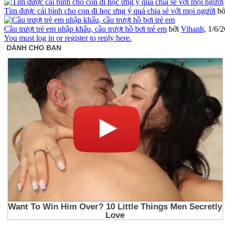
Tìm được cái bình cho con đi học ưng ý quá chia sẻ với mọi người
b
Cầu trượt trẻ em nhập khẩu, cầu trượt hồ bơi trẻ em
bởi
Vihanh
,
1/6/2
You must log in or register to reply here.