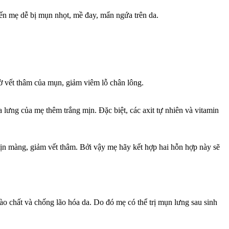
iến mẹ dễ bị mụn nhọt, mề đay, mẩn ngứa trên da.
mờ vết thâm của mụn, giảm viêm lỗ chân lông.
 lưng của mẹ thêm trắng mịn. Đặc biệt, các axit tự nhiên và vitamin
ịn màng, giảm vết thâm. Bởi vậy mẹ hãy kết hợp hai hỗn hợp này sẽ
ào chất và chống lão hóa da. Do đó mẹ có thể trị mụn lưng sau sinh