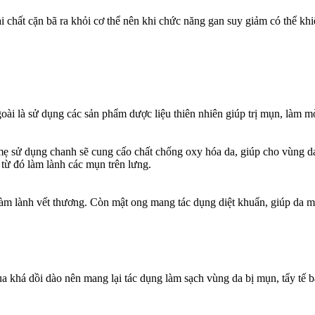
ải chất cặn bã ra khỏi cơ thể nên khi chức năng gan suy giảm có thể kh
goài là sử dụng các sản phẩm dược liệu thiên nhiên giúp trị mụn, làm 
 mẹ sử dụng chanh sẽ cung cấo chất chống oxy hóa da, giúp cho vùng da
 từ đó làm lành các mụn trên lưng.
àm lành vết thương. Còn mật ong mang tác dụng diệt khuẩn, giúp da m
a khá dồi dào nên mang lại tác dụng làm sạch vùng da bị mụn, tẩy tế b