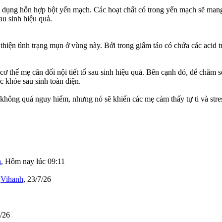
sử dụng hỗn hợp bột yến mạch. Các hoạt chất có trong yến mạch sẽ ma
au sinh hiệu quả.
thiện tình trạng mụn ở vùng này. Bởi trong giấm táo có chứa các acid t
 cơ thể mẹ cân đối nội tiết tố sau sinh hiệu quả. Bên cạnh đó, để chăm
 khỏe sau sinh toàn diện.
 không quá nguy hiểm, nhưng nó sẽ khiến các mẹ cảm thấy tự ti và stre
h
,
Hôm nay lúc 09:11
i
Vihanh
,
23/7/26
/26