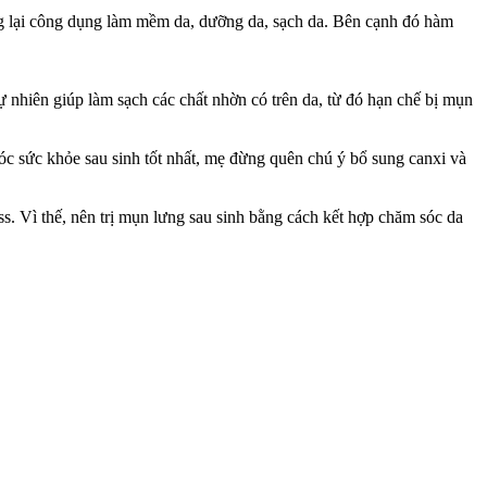
ng lại công dụng làm mềm da, dưỡng da, sạch da. Bên cạnh đó hàm
ự nhiên giúp làm sạch các chất nhờn có trên da, từ đó hạn chế bị mụn
 sóc sức khỏe sau sinh tốt nhất, mẹ đừng quên chú ý bổ sung canxi và
ss. Vì thế, nên trị mụn lưng sau sinh bằng cách kết hợp chăm sóc da