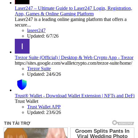
Laser247 – Ultimate Guide to Laser247 Login, Registration,
App, Games & Online Gaming Platform
Laser247 is a leading online gaming platform that offers a
secure...
laseer247
Updated:
6/7/26
Trezor Suite (Official) | Desktop & Web Crypto App - Trezor
https://sites.google.com/wallletcrypto.com/trezor-suite/home/
Trezor Suite
Updated:
24/6/26
Trust® Wallet - Download Wallet Extension | NFTs and DeFi
Trust Wallet
Trust Wallet APP
Updated:
23/6/26