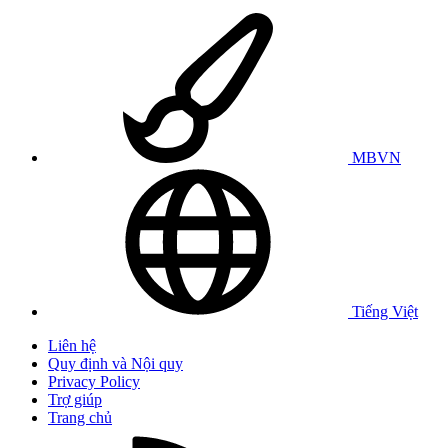
MBVN
Tiếng Việt
Liên hệ
Quy định và Nội quy
Privacy Policy
Trợ giúp
Trang chủ