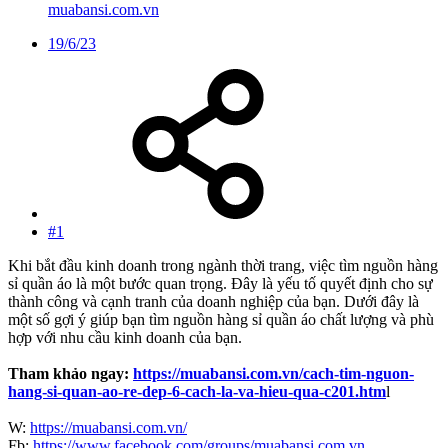
muabansi.com.vn
19/6/23
#1
Khi bắt đầu kinh doanh trong ngành thời trang, việc tìm nguồn hàng
sỉ quần áo là một bước quan trọng. Đây là yếu tố quyết định cho sự
thành công và cạnh tranh của doanh nghiệp của bạn. Dưới đây là
một số gợi ý giúp bạn tìm nguồn hàng sỉ quần áo chất lượng và phù
hợp với nhu cầu kinh doanh của bạn.
Tham khảo ngay:
https://muabansi.com.vn/cach-tim-nguon-
hang-si-quan-ao-re-dep-6-cach-la-va-hieu-qua-c201.htm
l
W:
https://muabansi.com.vn/
Fb:
https://www.facebook.com/groups/muabansi.com.vn