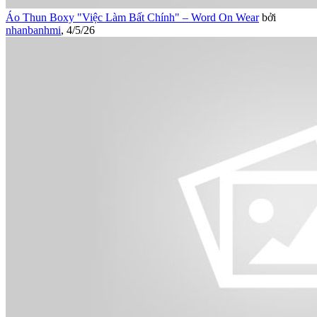
Áo Thun Boxy "Việc Làm Bất Chính" – Word On Wear
bởi
nhanbanhmi
,
4/5/26