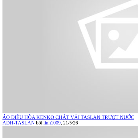
ÁO ĐIỀU HÒA KENKO CHẤT VẢI TASLAN TRƯỢT NƯỚC
ADH-TASLAN
bởi
linh1009
,
21/5/26