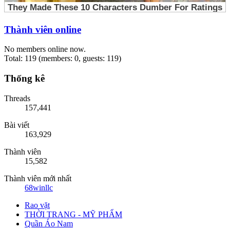
Thành viên online
No members online now.
Total: 119 (members: 0, guests: 119)
Thống kê
Threads
157,441
Bài viết
163,929
Thành viên
15,582
Thành viên mới nhất
68winllc
Rao vặt
THỜI TRANG - MỸ PHẨM
Quần Áo Nam