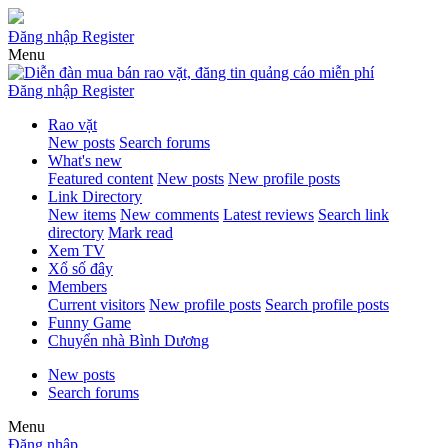
Đăng nhập
Register
Menu
Đăng nhập
Register
Rao vặt
New posts
Search forums
What's new
Featured content
New posts
New profile posts
Link Directory
New items
New comments
Latest reviews
Search link
directory
Mark read
Xem TV
Xổ số đây
Members
Current visitors
New profile posts
Search profile posts
Funny Game
Chuyển nhà Bình Dương
New posts
Search forums
Menu
Đăng nhập