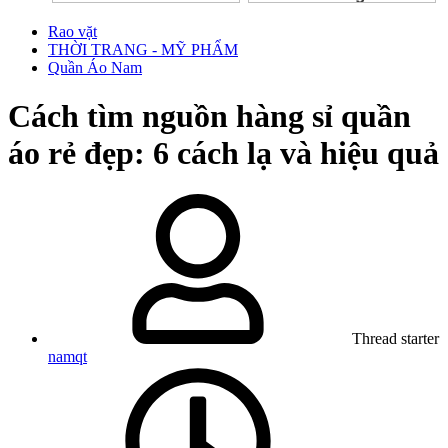
Rao vặt
THỜI TRANG - MỸ PHẨM
Quần Áo Nam
Cách tìm nguồn hàng sỉ quần
áo rẻ đẹp: 6 cách lạ và hiệu quả
Thread starter
namqt