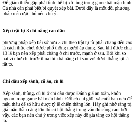
Để giảm thiểu gặp phải tình thế bị xử lủng trong game bài mậu binh
Cả nhà cần phải biết bí quyết xếp bài. Dưới đây là một đôi phương
pháp mà cược thủ nên chú ý:
Xếp trật tự 3 chi nâng cao dần​
phương pháp xếp bài sở hữu 3 chi theo trật tự từ phải chăng đến cao
là cách thức chơi được phổ thông người áp dụng. Sau khi được chia
13 lá bạn nên xếp phải chăng ở chi trước, mạnh ở sau. Bởi khi so
bài ví như chi trước thua thì khả năng chi sau với được thắng lợi là
rất to.
Chi đầu xếp sảnh, cỗ áo, cù lũ​
Xếp sảnh, thùng, cù lũ ở chi đầu được Đánh giá an toàn, khôn
ngoan trong game bài mậu binh. Đối có chi giữa và cuối bạn nên để
mậu thầu để sở hữu được tỷ lệ chiến thắng lớn. Hãy ghi nhớ rằng trị
giá mậu thầu càng lớn thì cơ hội thắng trong ván đó càng cao. bởi
vậy, các bạn nên chú ý trong việc xếp này để gia tăng cơ hội thắng
to.