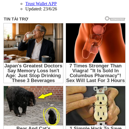
Trust Wallet APP
Updated:
23/6/26