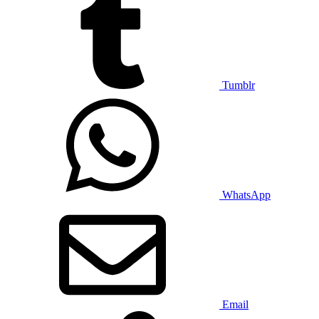
Tumblr
WhatsApp
Email