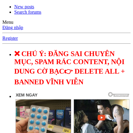
New posts
Search forums
Menu
Đăng nhập
Register
❌ CHÚ Ý: ĐĂNG SAI CHUYÊN
MỤC, SPAM RÁC CONTENT, NỘI
DUNG CỜ BẠC👉 DELETE ALL +
BANNED VĨNH VIỄN