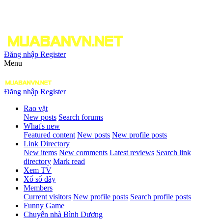
Đăng nhập
Register
Menu
Đăng nhập
Register
Rao vặt
New posts
Search forums
What's new
Featured content
New posts
New profile posts
Link Directory
New items
New comments
Latest reviews
Search link
directory
Mark read
Xem TV
Xổ số đây
Members
Current visitors
New profile posts
Search profile posts
Funny Game
Chuyển nhà Bình Dương