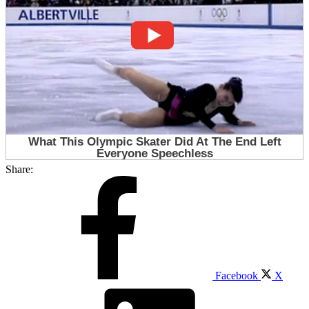
Share:
Facebook
X