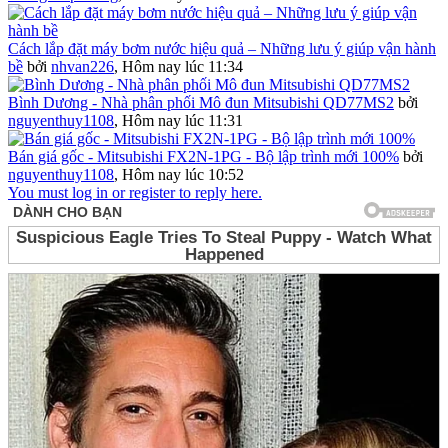
Cách lắp đặt máy bơm nước hiệu quả – Những lưu ý giúp vận hành
bề
bởi
nhvan226
,
Hôm nay lúc 11:34
Bình Dương - Nhà phân phối Mô đun Mitsubishi QD77MS2
bởi
nguyenthuy1108
,
Hôm nay lúc 11:31
Bán giá gốc - Mitsubishi FX2N-1PG - Bộ lập trình mới 100%
bởi
nguyenthuy1108
,
Hôm nay lúc 10:52
You must log in or register to reply here.