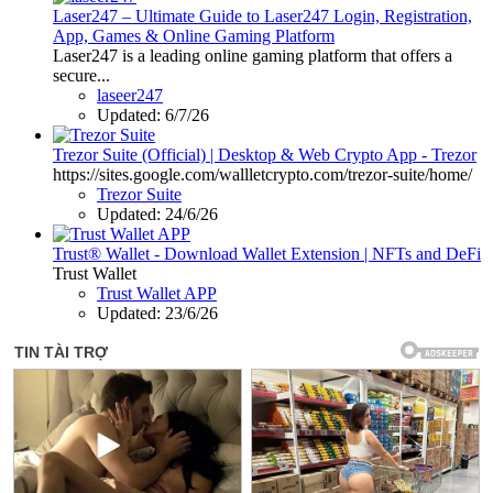
Laser247 – Ultimate Guide to Laser247 Login, Registration,
App, Games & Online Gaming Platform
Laser247 is a leading online gaming platform that offers a
secure...
laseer247
Updated:
6/7/26
Trezor Suite (Official) | Desktop & Web Crypto App - Trezor
https://sites.google.com/wallletcrypto.com/trezor-suite/home/
Trezor Suite
Updated:
24/6/26
Trust® Wallet - Download Wallet Extension | NFTs and DeFi
Trust Wallet
Trust Wallet APP
Updated:
23/6/26