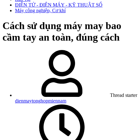
ĐIỆN TỬ - ĐIỆN MÁY - KỸ THUẬT SỐ
Máy công nghiệp, Cơ khí
Cách sử dụng máy may bao
cầm tay an toàn, đúng cách
Thread starter
dienmaytonghopmiennam