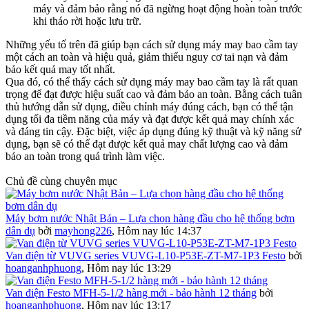
máy và đảm bảo rằng nó đã ngừng hoạt động hoàn toàn trước
khi tháo rời hoặc lưu trữ.
Những yếu tố trên đã giúp bạn cách sử dụng máy may bao cầm tay
một cách an toàn và hiệu quả, giảm thiểu nguy cơ tai nạn và đảm
bảo kết quả may tốt nhất.
Qua đó, có thể thấy cách sử dụng máy may bao cầm tay là rất quan
trọng để đạt được hiệu suất cao và đảm bảo an toàn. Bằng cách tuân
thủ hướng dẫn sử dụng, điều chỉnh máy đúng cách, bạn có thể tận
dụng tối đa tiềm năng của máy và đạt được kết quả may chính xác
và đáng tin cậy. Đặc biệt, việc áp dụng đúng kỹ thuật và kỹ năng sử
dụng, bạn sẽ có thể đạt được kết quả may chất lượng cao và đảm
bảo an toàn trong quá trình làm việc.
Chủ đề cùng chuyên mục
Máy bơm nước Nhật Bản – Lựa chọn hàng đầu cho hệ thống bơm
dân dụ
bởi
mayhong226
,
Hôm nay lúc 14:37
Van điện từ VUVG series VUVG-L10-P53E-ZT-M7-1P3 Festo
bởi
hoanganhphuong
,
Hôm nay lúc 13:29
Van điện Festo MFH-5-1/2 hàng mới - bảo hành 12 tháng
bởi
hoanganhphuong
,
Hôm nay lúc 13:17