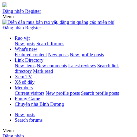
Đăng nhập
Register
Menu
Đăng nhập
Register
Rao vặt
New posts
Search forums
What's new
Featured content
New posts
New profile posts
Link Directory
New items
New comments
Latest reviews
Search link
directory
Mark read
Xem TV
Xổ số đây
Members
Current visitors
New profile posts
Search profile posts
Funny Game
Chuyển nhà Bình Dương
New posts
Search forums
Menu
Đăng nhập