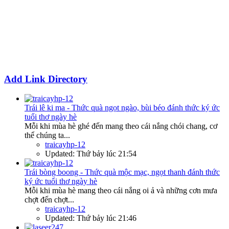
Add Link Directory
Trái lê ki ma - Thức quà ngọt ngào, bùi béo đánh thức ký ức
tuổi thơ ngày hè
Mỗi khi mùa hè ghé đến mang theo cái nắng chói chang, cơ
thể chúng ta...
traicayhp-12
Updated:
Thứ bảy lúc 21:54
Trái bòng boong - Thức quà mộc mạc, ngọt thanh đánh thức
ký ức tuổi thơ ngày hè
Mỗi khi mùa hè mang theo cái nắng oi ả và những cơn mưa
chợt đến chợt...
traicayhp-12
Updated:
Thứ bảy lúc 21:46