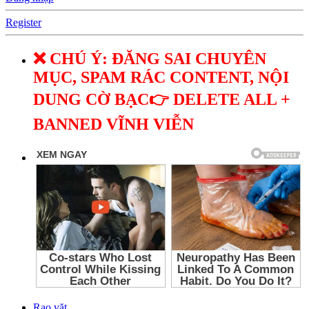
Register
❌ CHÚ Ý: ĐĂNG SAI CHUYÊN
MỤC, SPAM RÁC CONTENT, NỘI
DUNG CỜ BẠC👉 DELETE ALL +
BANNED VĨNH VIỄN
Rao vặt