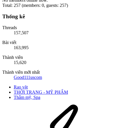
No members online now.
Total: 257 (members: 0, guests: 257)
Thống kê
Threads
157,507
Bài viết
163,995
Thành viên
15,620
Thành viên mới nhất
Good111uscom
Rao vặt
THỜI TRANG - MỸ PHẨM
Thẫm mỹ, Spa