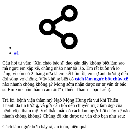
#1
Câu hỏi tư vấn: “Xin chào bác sĩ, dạo gần đây không biết làm sao
mà ngực em xập xệ, chùng nhão như bà lão. Em rất buồn và lo
lắng, vì còn có 2 tháng nữa là em kết hôn rồi, em sợ ảnh hưởng đến
đời sống vợ chồng. Vậy không biết có
cách làm ngực bớt chảy xệ
nào nhanh chóng không ạ? Mong sớm nhận được sự tư vấn từ bác
sĩ. Em xin chân thành cảm ơn!” (Thiên Thanh – bạc Liêu).
Trả lời: bệnh viện thẩm mỹ Ngô Mộng Hùng rất vui khi Thiên
Thanh đã tin tưởng, và gửi câu hỏi đến chuyên mục làm đẹp của
bệnh viện thẩm mỹ. Với thắc mắc có cách làm ngực bớt chảy xệ nào
nhanh chóng không? Chúng tôi xin được tư vấn cho bạn như sau:
Cách làm ngực bớt chảy xệ an toàn, hiệu quả