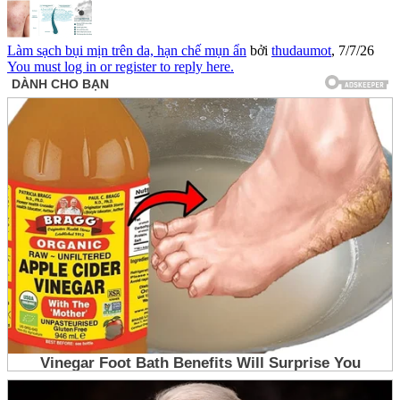
Làm sạch bụi mịn trên da, hạn chế mụn ẩn
bởi
thudaumot
,
7/7/26
You must log in or register to reply here.