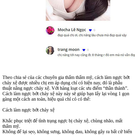
Theo chia sẻ của các chuyên gia thẩm thẩm mỹ, cách làm ngực bớt
chảy xệ được nhiều chị em áp dụng chỉ có hiện nay, đó là phẫu
thuật nâng ngực chảy xệ. Với hàng loạt các ưu điểm “thần thánh”.
Cách làm ngực bớt chảy xệ này này sẽ giúp bạn lấy lại vòng 1 gọn
gàng một cách an toàn, hiệu quả chỉ có có thể:
Cách làm ngực bớt chảy xệ
Khắc phục triệt để tình trạng ngực bị chảy xệ, chùng nhão, mất
thẩm mỹ.
Không để lại sẹo, không sưng, không đau, không gây ra bất cứ biến