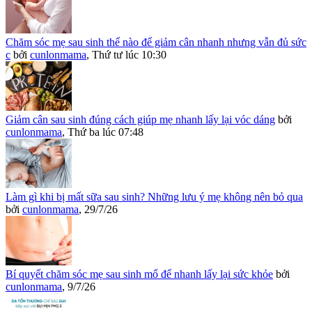
Chăm sóc mẹ sau sinh thế nào để giảm cân nhanh nhưng vẫn đủ sức
c
bởi
cunlonmama
,
Thứ tư lúc 10:30
Giảm cân sau sinh đúng cách giúp mẹ nhanh lấy lại vóc dáng
bởi
cunlonmama
,
Thứ ba lúc 07:48
Làm gì khi bị mất sữa sau sinh? Những lưu ý mẹ không nên bỏ qua
bởi
cunlonmama
,
29/7/26
Bí quyết chăm sóc mẹ sau sinh mổ để nhanh lấy lại sức khỏe
bởi
cunlonmama
,
9/7/26