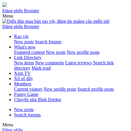
Đăng nhập
Register
Menu
Đăng nhập
Register
Rao vặt
New posts
Search forums
What's new
Featured content
New posts
New profile posts
Link Directory
New items
New comments
Latest reviews
Search link
directory
Mark read
Xem TV
Xổ số đây
Members
Current visitors
New profile posts
Search profile posts
Funny Game
Chuyển nhà Bình Dương
New posts
Search forums
Menu
Đăng nhập