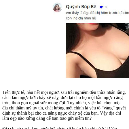
Trên thực tế, hầu hết mọi người sau trải nghiệm đều thừa nhận rằng,
cách làm ngực bớt chảy xệ này, đưa lại cho họ một bầu ngực căng
tròn, thon gọn ngoài sức mong đợi. Tuy nhiên, việc lựa chọn một
địa chỉ thẩm mỹ uy tín, chất lượng mới chính là yếu tố “vàng” quyết
định sự thành bại cho ca nâng ngực chảy xệ của bạn. Vậy địa chỉ
làm đẹp nào xứng đáng để bạn trao gửi niềm tin?
Địa chỉ có cách làm ngực bớt chảy xệ hoàn hảo chỉ có Sài Gòn