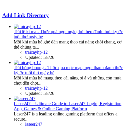
Add Link Directory
Trái lê ki ma - Thức quà ngọt ngào, bùi béo đánh thức ký ức
tuổi thơ ngày hè
Mỗi khi mùa hè ghé đến mang theo cái nắng chói chang, cơ
thể chúng ta...
traicayhp-12
Updated:
1/8/26
Trái bòng boong - Thức quà mộc mạc, ngọt thanh đánh thức
ký ức tuổi thơ ngày hè
Mỗi khi mùa hè mang theo cái nắng oi ả và những cơn mưa
chợt đến chợt...
traicayhp-12
Updated:
1/8/26
Laser247 – Ultimate Guide to Laser247 Login, Registration,
App, Games & Online Gaming Platform
Laser247 is a leading online gaming platform that offers a
secure...
laseer247