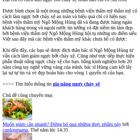
Được bình chọn là một trong những bệnh viện thẩm mỹ thẩm mỹ có
cách làm ngực bớt chảy xệ an toàn và hiệu quả chỉ có hiện nay.
bệnh viện thẩm mỹ Ngô Mộng Hùng đã và đang được hàng ngàn
khách hàng trong và ngoài nước tin tưởng và đặt niềm tin làm đẹp.
bởi bệnh viện thẩm mỹ Ngô Mộng Hùng hội tụ những ưu điểm siêu
Việt sau đây mà các bệnh viện thẩm mỹ khác chưa hề có được:
Khi đến đây, các bạn sẽ được đích thân bác sĩ Ngô Mộng Hùng tư
vấn cách làm giảm ngực bớt chảy xệ. Cũng như trực tiếp thực hiện
phẫu thuật nâng ngực chảy xệ cho bạn. bằng kinh nghiệm hơn 20
năm cùng tay nghề vững vàng của mình. bác sĩ Hùng cam kết lấy
lại sự tự tin và vẻ đẹp hoàn hảo cho vòng 1 quyến rũ của bạn.
>>>> Tìm hiểu thông tin
giá nâng ngực chảy xệ
Chủ đề cùng chuyên mục
Muốn giảm cân nhanh? Đừng bỏ qua những thực phẩm này
bởi
cunlonmama
,
Thứ năm lúc 14:35