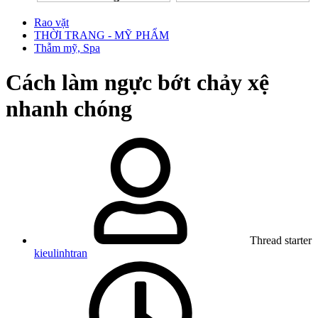
Rao vặt
THỜI TRANG - MỸ PHẨM
Thẫm mỹ, Spa
Cách làm ngực bớt chảy xệ
nhanh chóng
Thread starter
kieulinhtran