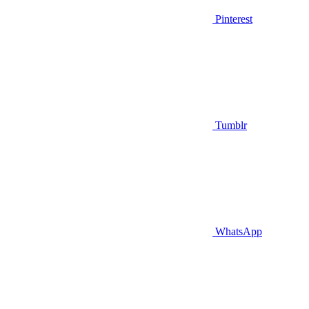
Pinterest
Tumblr
WhatsApp