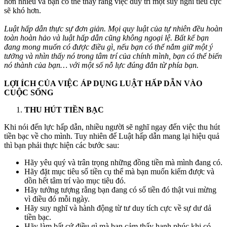
hơn nhiều và bạn có thể thấy rằng việc duy trì một suy nghĩ tiêu cực
sẽ khó hơn.
Luật hấp dẫn thực sự đơn giản. Mọi quy luật của tự nhiên đều hoàn
toàn hoàn hảo và luật hấp dẫn cũng không ngoại lệ. Bất kể bạn
đang mong muốn có được điều gì, nếu bạn có thể nắm giữ một ý
tưởng và nhìn thấy nó trong tâm trí của chính mình, bạn có thể biến
nó thành của bạn… với một số nỗ lực đúng đắn từ phía bạn.
LỢI ÍCH CỦA VIỆC ÁP DỤNG LUẬT HẤP DẪN VÀO
CUỘC SỐNG
THU HÚT TIỀN BẠC
Khi nói đến lực hấp dẫn, nhiều người sẽ nghĩ ngay đến việc thu hút
tiền bạc về cho mình. Tuy nhiên để Luật hấp dẫn mang lại hiệu quả
thì bạn phải thực hiện các bước sau:
Hãy yêu quý và trân trọng những đồng tiền mà mình đang có.
Hãy đặt mục tiêu số tiền cụ thể mà bạn muốn kiếm được và
dồn hết tâm trí vào mục tiêu đó.
Hãy tưởng tượng rằng bạn đang có số tiền đó thật vui mừng
vì điều đó mỗi ngày.
Hãy suy nghĩ và hành động từ tư duy tích cực về sự dư dả
tiền bạc.
Hãy làm bất cứ điều gì mà bạn cảm thấy hạnh phúc khi có