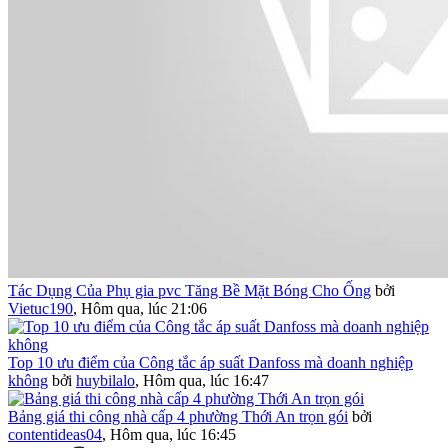
Tác Dụng Của Phụ gia pvc Tăng Bề Mặt Bóng Cho Ống
bởi
Vietuc190
,
Hôm qua, lúc 21:06
Top 10 ưu điểm của Công tắc áp suất Danfoss mà doanh nghiệp
không
bởi
huybilalo
,
Hôm qua, lúc 16:47
Bảng giá thi công nhà cấp 4 phường Thới An trọn gói
bởi
contentideas04
,
Hôm qua, lúc 16:45