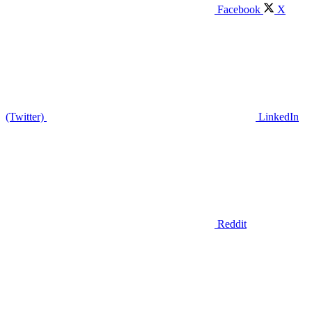
Facebook
X
(Twitter)
LinkedIn
Reddit