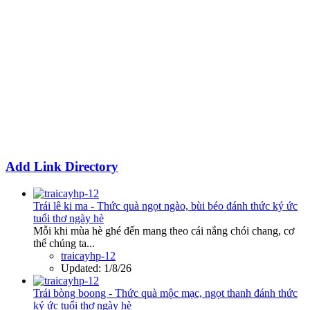
Add Link Directory
Trái lê ki ma - Thức quà ngọt ngào, bùi béo đánh thức ký ức
tuổi thơ ngày hè
Mỗi khi mùa hè ghé đến mang theo cái nắng chói chang, cơ
thể chúng ta...
traicayhp-12
Updated:
1/8/26
Trái bòng boong - Thức quà mộc mạc, ngọt thanh đánh thức
ký ức tuổi thơ ngày hè