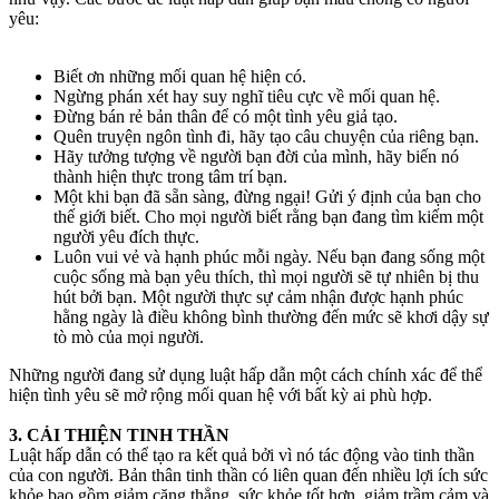
yêu:
Biết ơn những mối quan hệ hiện có.
Ngừng phán xét hay suy nghĩ tiêu cực về mối quan hệ.
Đừng bán rẻ bản thân để có một tình yêu giả tạo.
Quên truyện ngôn tình đi, hãy tạo câu chuyện của riêng bạn.
Hãy tưởng tượng về người bạn đời của mình, hãy biến nó
thành hiện thực trong tâm trí bạn.
Một khi bạn đã sẵn sàng, đừng ngại! Gửi ý định của bạn cho
thế giới biết. Cho mọi người biết rằng bạn đang tìm kiếm một
người yêu đích thực.
Luôn vui vẻ và hạnh phúc mỗi ngày. Nếu bạn đang sống một
cuộc sống mà bạn yêu thích, thì mọi người sẽ tự nhiên bị thu
hút bởi bạn. Một người thực sự cảm nhận được hạnh phúc
hằng ngày là điều không bình thường đến mức sẽ khơi dậy sự
tò mò của mọi người.
Những người đang sử dụng luật hấp dẫn một cách chính xác để thể
hiện tình yêu sẽ mở rộng mối quan hệ với bất kỳ ai phù hợp.
3. CẢI THIỆN TINH THẦN
Luật hấp dẫn có thể tạo ra kết quả bởi vì nó tác động vào tinh thần
của con người. Bản thân tinh thần có liên quan đến nhiều lợi ích sức
khỏe bao gồm giảm căng thẳng, sức khỏe tốt hơn, giảm trầm cảm và