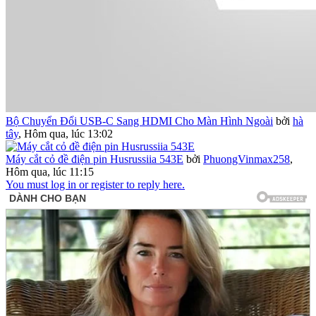
Bộ Chuyển Đổi USB-C Sang HDMI Cho Màn Hình Ngoài
bởi
hà
tây
,
Hôm qua, lúc 13:02
Máy cắt cỏ đề điện pin Husrussiia 543E
bởi
PhuongVinmax258
,
Hôm qua, lúc 11:15
You must log in or register to reply here.