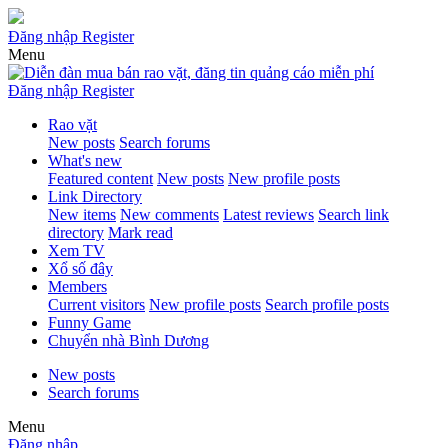
Đăng nhập
Register
Menu
Đăng nhập
Register
Rao vặt
New posts
Search forums
What's new
Featured content
New posts
New profile posts
Link Directory
New items
New comments
Latest reviews
Search link
directory
Mark read
Xem TV
Xổ số đây
Members
Current visitors
New profile posts
Search profile posts
Funny Game
Chuyển nhà Bình Dương
New posts
Search forums
Menu
Đăng nhập