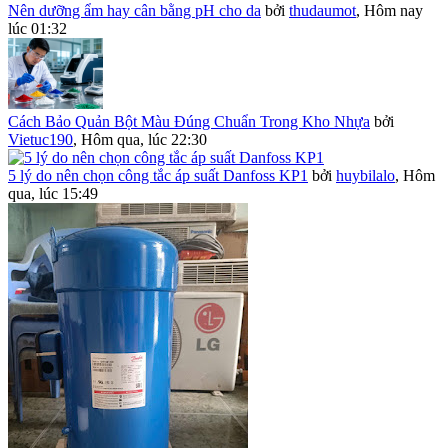
Nên dưỡng ẩm hay cân bằng pH cho da
bởi
thudaumot
,
Hôm nay
lúc 01:32
Cách Bảo Quản Bột Màu Đúng Chuẩn Trong Kho Nhựa
bởi
Vietuc190
,
Hôm qua, lúc 22:30
5 lý do nên chọn công tắc áp suất Danfoss KP1
bởi
huybilalo
,
Hôm
qua, lúc 15:49