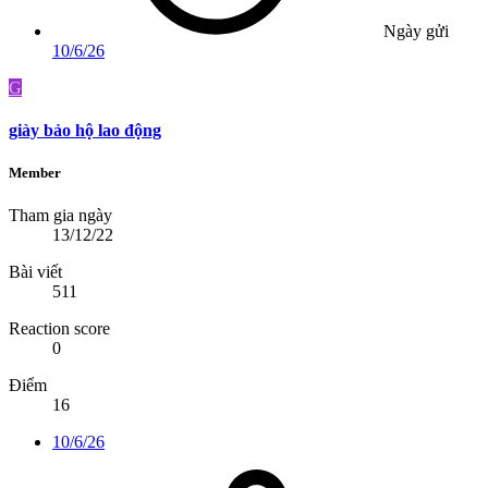
Ngày gửi
10/6/26
G
giày bảo hộ lao động
Member
Tham gia ngày
13/12/22
Bài viết
511
Reaction score
0
Điểm
16
10/6/26