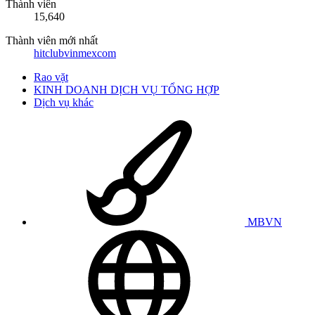
Thành viên
15,640
Thành viên mới nhất
hitclubvinmexcom
Rao vặt
KINH DOANH DỊCH VỤ TỔNG HỢP
Dịch vụ khác
MBVN