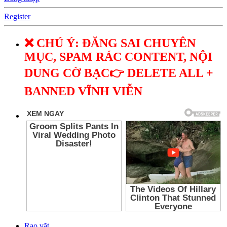
Register
❌ CHÚ Ý: ĐĂNG SAI CHUYÊN
MỤC, SPAM RÁC CONTENT, NỘI
DUNG CỜ BẠC👉 DELETE ALL +
BANNED VĨNH VIỄN
Rao vặt