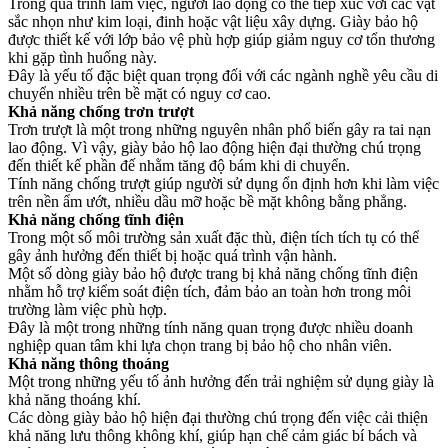
Trong quá trình làm việc, người lao động có thể tiếp xúc với các vật
sắc nhọn như kim loại, đinh hoặc vật liệu xây dựng. Giày bảo hộ
được thiết kế với lớp bảo vệ phù hợp giúp giảm nguy cơ tổn thương
khi gặp tình huống này.
Đây là yếu tố đặc biệt quan trọng đối với các ngành nghề yêu cầu di
chuyển nhiều trên bề mặt có nguy cơ cao.
Khả năng chống trơn trượt
Trơn trượt là một trong những nguyên nhân phổ biến gây ra tai nạn
lao động. Vì vậy, giày bảo hộ lao động hiện đại thường chú trọng
đến thiết kế phần đế nhằm tăng độ bám khi di chuyển.
Tính năng chống trượt giúp người sử dụng ổn định hơn khi làm việc
trên nền ẩm ướt, nhiều dầu mỡ hoặc bề mặt không bằng phẳng.
Khả năng chống tĩnh điện
Trong một số môi trường sản xuất đặc thù, điện tích tích tụ có thể
gây ảnh hưởng đến thiết bị hoặc quá trình vận hành.
Một số dòng giày bảo hộ được trang bị khả năng chống tĩnh điện
nhằm hỗ trợ kiểm soát điện tích, đảm bảo an toàn hơn trong môi
trường làm việc phù hợp.
Đây là một trong những tính năng quan trọng được nhiều doanh
nghiệp quan tâm khi lựa chọn trang bị bảo hộ cho nhân viên.
Khả năng thông thoáng
Một trong những yếu tố ảnh hưởng đến trải nghiệm sử dụng giày là
khả năng thoáng khí.
Các dòng giày bảo hộ hiện đại thường chú trọng đến việc cải thiện
khả năng lưu thông không khí, giúp hạn chế cảm giác bí bách và