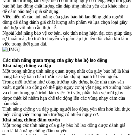
Mỗi môi trường làm việc đều có những nguy cơ riêng. Một đôi giày
bảo hộ lao động chất lượng cần đáp ứng nhiều yêu cầu khác nhau
để đảm bảo hiệu quả sử dụng.
Việc hiểu rõ các tính năng của giày bảo hộ lao động giúp người
dùng dễ dàng đánh giá chất lượng sản phẩm và lựa chọn loại giày
phù hợp với nhu cầu thực tế.
Ngoài khả năng bảo vệ cơ bản, các tính năng hiện đại còn giúp tăng
sự thoải mái, hỗ trợ di chuyển và giảm áp lực lên đôi chân khi làm
việc trong thời gian dài.
Các tính năng quan trọng của giày bảo hộ lao động
Khả năng chống va đập
Một trong những tính năng quan trọng nhất của giày bảo hộ là khả
năng bảo vệ bàn chân trước các tác động mạnh từ bên ngoài.
Trong môi trường như công trường xây dựng hoặc nhà máy sản
xuất, người lao động có thể gặp nguy cơ bị vật nặng rơi xuống hoặc
va chạm trong quá trình làm việc. Vì vậy, phần bảo vệ mũi giày
được thiết kế nhằm hạn chế tác động lên các vùng nhạy cảm của
bàn chân.
Tính năng chống va đập giúp người lao động yên tâm hơn khi thực
hiện công việc trong môi trường có nhiều nguy cơ.
Khả năng chống đâm xuyên
Một trong các tính năng của giày bảo hộ lao động được đánh giá
cao là khả năng chống đâm xuyên.