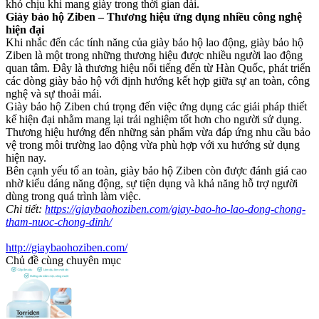
khó chịu khi mang giày trong thời gian dài.
Giày bảo hộ Ziben – Thương hiệu ứng dụng nhiều công nghệ
hiện đại
Khi nhắc đến các tính năng của giày bảo hộ lao động, giày bảo hộ
Ziben là một trong những thương hiệu được nhiều người lao động
quan tâm. Đây là thương hiệu nổi tiếng đến từ Hàn Quốc, phát triển
các dòng giày bảo hộ với định hướng kết hợp giữa sự an toàn, công
nghệ và sự thoải mái.
Giày bảo hộ Ziben chú trọng đến việc ứng dụng các giải pháp thiết
kế hiện đại nhằm mang lại trải nghiệm tốt hơn cho người sử dụng.
Thương hiệu hướng đến những sản phẩm vừa đáp ứng nhu cầu bảo
vệ trong môi trường lao động vừa phù hợp với xu hướng sử dụng
hiện nay.
Bên cạnh yếu tố an toàn, giày bảo hộ Ziben còn được đánh giá cao
nhờ kiểu dáng năng động, sự tiện dụng và khả năng hỗ trợ người
dùng trong quá trình làm việc.
Chi tiết:
https://giaybaohoziben.com/giay-bao-ho-lao-dong-chong-
tham-nuoc-chong-dinh/
http://giaybaohoziben.com/
Chủ đề cùng chuyên mục