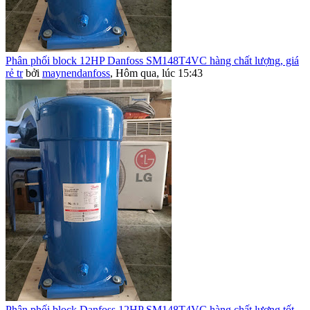
Phân phối block 12HP Danfoss SM148T4VC hàng chất lượng, giá
rẻ tr
bởi
maynendanfoss
,
Hôm qua, lúc 15:43
Phân phối block Danfoss 12HP SM148T4VC hàng chất lượng tốt,