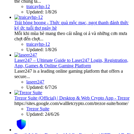
thể chúng ta...
traicayhp-12
Updated:
1/8/26
Trái bòng boong - Thức quà mộc mạc, ngọt thanh đánh thức
ký ức tuổi thơ ngày hè
Mỗi khi mùa hè mang theo cái nắng oi ả và những cơn mưa
chợt đến chợt...
traicayhp-12
Updated:
1/8/26
Laser247 – Ultimate Guide to Laser247 Login, Registration,
App, Games & Online Gaming Platform
Laser247 is a leading online gaming platform that offers a
secure...
laseer247
Updated:
6/7/26
Trezor Suite (Official) | Desktop & Web Crypto App - Trezor
https://sites.google.com/wallletcrypto.com/trezor-suite/home/
Trezor Suite
Updated:
24/6/26