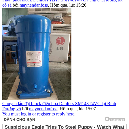
có sẵ
bởi
maynendanfoss
,
Hôm qua, lúc 15:26
Chuyên lắp đặt block điều hòa Danfoss SM148T4VC tại Bình
Dương vớ
bởi
maynendanfoss
,
Hôm qua, lúc 15:07
You must log in or register to reply here.