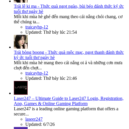
Trái lê ki ma - Thức quà ngọt ngào, bùi béo đánh thức ký ức
tuổi thơ ngày hè
Mỗi khi mùa hè ghé đến mang theo cái nắng chói chang, cơ
thể chúng ta...
traicayhp-12
Updated:
Thứ bảy lúc 21:54
Trái bòng boong - Thức quà mộc mạc, ngọt thanh đánh thức
ký ức tuổi thơ ngày hè
Mỗi khi mùa hè mang theo cái nắng oi ả và những cơn mưa
chợt đến chợt...
traicayhp-12
Updated:
Thứ bảy lúc 21:46
Laser247 – Ultimate Guide to Laser247 Login, Registration,
App, Games & Online Gaming Platform
Laser247 is a leading online gaming platform that offers a
secure...
laseer247
Updated:
6/7/26