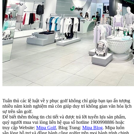
Tuân thủ các lệ luật về y phục golf không chỉ giúp bạn tạo ấn tượng
nhiều năm kinh nghiệm mà còn giúp duy trì không gian văn hóa lịch
sự trên sân golf.
Để biết thêm thông tin chi tiết và được trả lời tuyển lựa sản phẩm,
quý người mua vui lòng liên hệ qua số hotline 1900998886 hoặc
truy cập Website:
Mipa Golf
, Blog Trang:
Mipa Blog
. Mipa luôn
sẵn lòng hỗ trợ và đồng hành cộng golfer trên mọi hành trình chinh