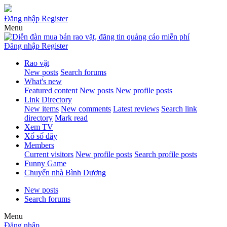
Đăng nhập
Register
Menu
Đăng nhập
Register
Rao vặt
New posts
Search forums
What's new
Featured content
New posts
New profile posts
Link Directory
New items
New comments
Latest reviews
Search link
directory
Mark read
Xem TV
Xổ số đây
Members
Current visitors
New profile posts
Search profile posts
Funny Game
Chuyển nhà Bình Dương
New posts
Search forums
Menu
Đăng nhập