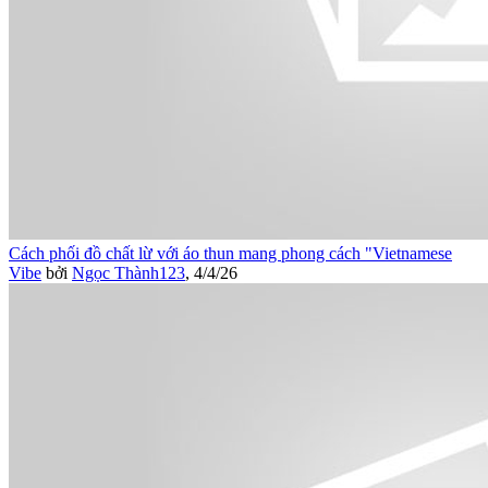
Cách phối đồ chất lừ với áo thun mang phong cách "Vietnamese
Vibe
bởi
Ngọc Thành123
,
4/4/26