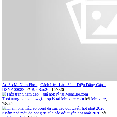
Áo Sơ Mi Nam Phong Cách Lịch Lãm Sành Điệu Đẳng Cấp –
DSNA00083
bởi
BaoBao26
,
16/3/26
Thời trang nam đẹp – giá hợp lý tại Menzure.com
bởi
Menzure
,
7/8/25
Khám phá mẫu áo bóng đá của các đội tuyển hot nhất 2026
bởi