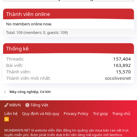
Thành viên online
No members online now.
Total: 109 (members: 0, guests: 109)
Thống kê
Threads
157,404
Bài viết
163,892
Thành viên
15,570
Thành viên mới nhất
socolivesnet
Máy công nghiệp, Cơ khí
MBVN
Tiếng Việt
Liên hệ
Quy định và Nội quy
Privacy Policy
Trợ giúp
Trang chủ
R
S
S
MUABANVN.NET là website diễn đàn đăng tin quảng cáo
mua bán rao vặt
trực
tuyến miễn phí, được phát triển dựa trên nền tảng mã nguồn mở Xenforo