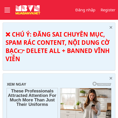
Đăng nhập
Register
❌ CHÚ Ý: ĐĂNG SAI CHUYÊN MỤC,
SPAM RÁC CONTENT, NỘI DUNG CỜ
BẠC👉 DELETE ALL + BANNED VĨNH
VIỄN