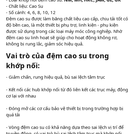
- Chất liệu: Cao Su
- Số cánh: 4, 6, 8, 10, 12
Đệm cao su được làm băng chất liệu cao cấp, chịu tải tốt có
độ bền cao, là một thiết bị phụ trợ, linh kiện - phụ kiện
được sử dụng trong các loại máy móc công nghiệp. Nhờ
đệm cao su linh hoạt sẽ giúp cho hoạt động không rơ,
không bị rung lắc, giảm sóc hiệu quả.
Vai trò của đệm cao su trong
khớp nối:​
- Giảm chấn, rung hiệu quả, bù sai lệch tâm trục
- Kết nối các hub khớp nối từ đó liên kết các trục máy, động
cơ lại với nhau
- Đóng mở các cơ cấu bảo vệ thiết bị trong trường hợp bị
quá tải
- Vòng đệm cao su có khả năng dựa theo sai lệch vị trí để
truyền động, có vai trò bù sai lệch tâm trục mà khớp nối