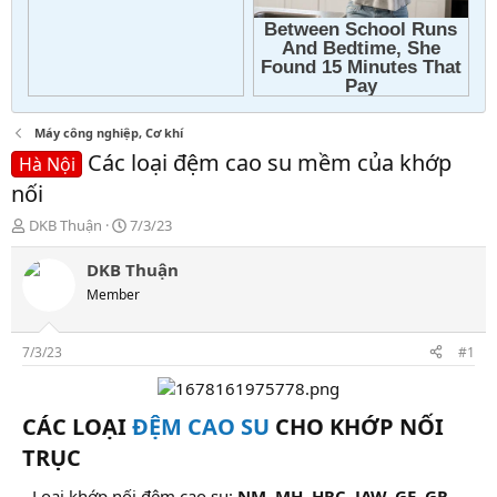
Máy công nghiệp, Cơ khí
Các loại đệm cao su mềm của khớp
Hà Nội
nối
T
N
DKB Thuận
7/3/23
h
g
r
à
DKB Thuận
e
y
Member
a
g
d
ử
s
i
7/3/23
#1
t
a
r
CÁC LOẠI
ĐỆM CAO SU
CHO KHỚP NỐI
t
e
TRỤC​
r
- Loại khớp nối đệm cao su:
NM, MH, HRC, JAW, GE, GR