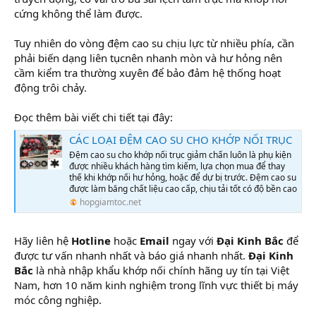
cứng không thể làm được.
Tuy nhiên do vòng đệm cao su chịu lực từ nhiều phía, cần
phải biến dạng liên tụcnên nhanh mòn và hư hỏng nên
cầm kiểm tra thường xuyên để bảo đảm hệ thống hoạt
động trôi chảy.
Đọc thêm bài viết chi tiết tại đây:
CÁC LOẠI ĐỆM CAO SU CHO KHỚP NỐI TRỤC
Đệm cao su cho khớp nối trục giảm chấn luôn là phụ kiện
được nhiều khách hàng tìm kiếm, lựa chọn mua để thay
thế khi khớp nối hư hỏng, hoặc để dự bị trước. Đệm cao su
được làm băng chất liệu cao cấp, chịu tải tốt có độ bền cao
hopgiamtoc.net
Hãy liên hệ
Hotline
hoặc
Email
ngay với
Đại Kinh Bắc
để
được tư vấn nhanh nhất và báo giá nhanh nhất.
Đại Kinh
Bắc
là nhà nhập khẩu khớp nối chính hãng uy tín tại Việt
Nam, hơn 10 năm kinh nghiệm trong lĩnh vực thiết bị máy
móc công nghiệp.