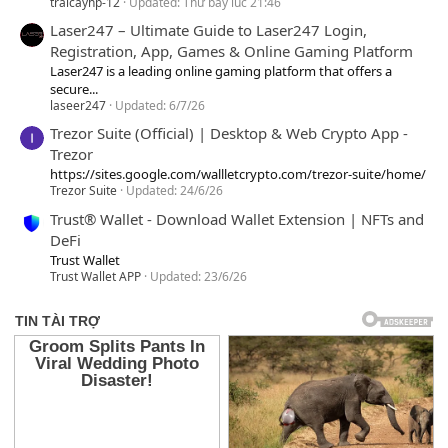
traicayhp-12
Updated:
Thứ bảy lúc 21:46
Laser247 – Ultimate Guide to Laser247 Login,
Registration, App, Games & Online Gaming Platform
Laser247 is a leading online gaming platform that offers a
secure...
laseer247
Updated:
6/7/26
Trezor Suite (Official) | Desktop & Web Crypto App -
Trezor
https://sites.google.com/wallletcrypto.com/trezor-suite/home/
Trezor Suite
Updated:
24/6/26
Trust® Wallet - Download Wallet Extension | NFTs and
DeFi
Trust Wallet
Trust Wallet APP
Updated:
23/6/26