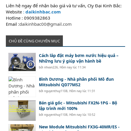
Liên hệ ngay để nhận báo giá và tư vấn, Cty Đại Kinh Bắc:
Website
:
daikinhbac.com
Hotline : 0909382863
Email :
daikinhbac00@gmail.com
CHỦ ĐỀ CÙNG CHUYÊN MỤC
Cách lắp đặt máy bơm nước hiệu quả –
Những lưu ý giúp vận hành bề
bởi
nhvan226
,
Hôm nay lúc 11:34
Bình Dương - Nhà phân phối Mô đun
Mitsubishi QD77MS2
bởi
nguyenthuy1108
,
Hôm nay lúc 11:31
Bán giá gốc - Mitsubishi FX2N-1PG - Bộ
lập trình mới 100%
bởi
nguyenthuy1108
,
Hôm nay lúc 10:52
New Module Mitsubishi FX3G-40MR/ES -