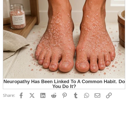
Facebook
X (Twitter)
LinkedIn
Reddit
Pinterest
Tumblr
WhatsApp
Email
Link
Share: