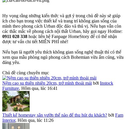
Hy vọng rằng những kiến thức và gợi ý trong chủ đề này sẽ giúp
ích cho bạn trong việc thiết kế và trang trí không gian sống của
mình theo phong cách Urban độc đáo và thú vị. Nếu bạn vẫn còn
các thắc mắc về phong cách nội thất Urban, hãy gọi ngay Hotline:
0911 028 338
hoặc liên hệ Fanpage HomeStory để có thể nhận
được tư vấn chi tiết MIỄN PHÍ nhé!
Nếu bạn là người yêu thích không gian sống nghệ thuật thì có thể
xem qua mẫu phòng ngủ phong cách Bohemian vừa ấm cúng, vừa
đáng yêu.
Chủ đề cùng chuyên mục
Nệm cao su thiên nhiên 20cm, trở mình thoải mái
bởi
Instock
Furniture
,
Hôm qua, lúc 16:41
Thiết kế homestay sân vườn thế nào để thu hút du khách?
bởi
Fam
Interior
,
Hôm qua, lúc 11:26