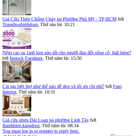
Giá Cửa Thép Chống Cháy tại Phường Phú Mỹ - TP HCM
bởi
Tranghoabinhdoor
,
Thứ sáu lúc 10:21
Nệm cao su 1m6 loại nào tốt cho người đau đốt sống cổ, thắt lưng?
bởi
Instock Furniture
,
Thứ năm lúc 15:50
Cải tạo biệt thự như thế nào để đẹp và tối ưu chi phí?
bởi
Fam
Interior
,
Thứ năm lúc 10:31
Giá cửa nhựa Đài Loan tại phường Linh Tây
bởi
thanhhien.kingdoor
,
Thứ năm lúc 08:34
You must log in or register to reply here.