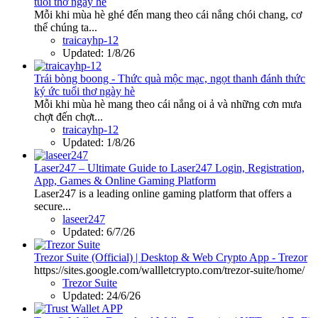
tuổi thơ ngày hè
Mỗi khi mùa hè ghé đến mang theo cái nắng chói chang, cơ
thể chúng ta...
traicayhp-12
Updated:
1/8/26
Trái bòng boong - Thức quà mộc mạc, ngọt thanh đánh thức
ký ức tuổi thơ ngày hè
Mỗi khi mùa hè mang theo cái nắng oi ả và những cơn mưa
chợt đến chợt...
traicayhp-12
Updated:
1/8/26
Laser247 – Ultimate Guide to Laser247 Login, Registration,
App, Games & Online Gaming Platform
Laser247 is a leading online gaming platform that offers a
secure...
laseer247
Updated:
6/7/26
Trezor Suite (Official) | Desktop & Web Crypto App - Trezor
https://sites.google.com/wallletcrypto.com/trezor-suite/home/
Trezor Suite
Updated:
24/6/26