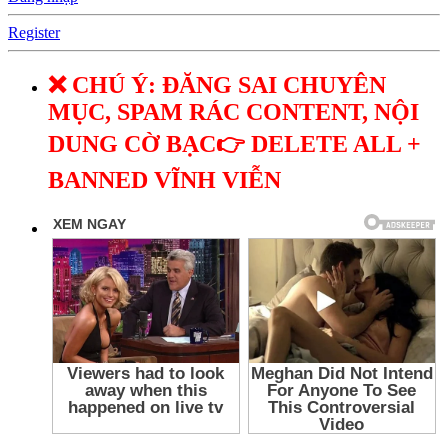
Register
❌ CHÚ Ý: ĐĂNG SAI CHUYÊN
MỤC, SPAM RÁC CONTENT, NỘI
DUNG CỜ BẠC👉 DELETE ALL +
BANNED VĨNH VIỄN