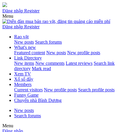
Đăng nhập
Register
Menu
Đăng nhập
Register
Rao vặt
New posts
Search forums
What's new
Featured content
New posts
New profile posts
Link Directory
New items
New comments
Latest reviews
Search link
directory
Mark read
Xem TV
Xổ số đây
Members
Current visitors
New profile posts
Search profile posts
Funny Game
Chuyển nhà Bình Dương
New posts
Search forums
Menu
Đăng nhập