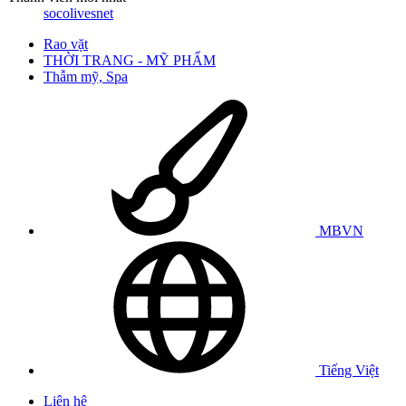
socolivesnet
Rao vặt
THỜI TRANG - MỸ PHẨM
Thẫm mỹ, Spa
MBVN
Tiếng Việt
Liên hệ