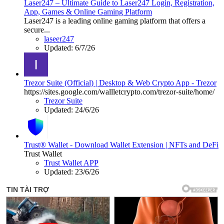
Laser247 – Ultimate Guide to Laser247 Login, Registration,
App, Games & Online Gaming Platform
Laser247 is a leading online gaming platform that offers a
secure...
laseer247
Updated:
6/7/26
Trezor Suite (Official) | Desktop & Web Crypto App - Trezor
https://sites.google.com/wallletcrypto.com/trezor-suite/home/
Trezor Suite
Updated:
24/6/26
Trust® Wallet - Download Wallet Extension | NFTs and DeFi
Trust Wallet
Trust Wallet APP
Updated:
23/6/26