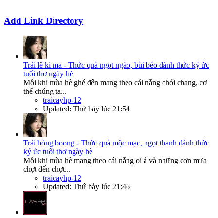
Add Link Directory
Trái lê ki ma - Thức quà ngọt ngào, bùi béo đánh thức ký ức
tuổi thơ ngày hè
Mỗi khi mùa hè ghé đến mang theo cái nắng chói chang, cơ
thể chúng ta...
traicayhp-12
Updated:
Thứ bảy lúc 21:54
Trái bòng boong - Thức quà mộc mạc, ngọt thanh đánh thức
ký ức tuổi thơ ngày hè
Mỗi khi mùa hè mang theo cái nắng oi ả và những cơn mưa
chợt đến chợt...
traicayhp-12
Updated:
Thứ bảy lúc 21:46