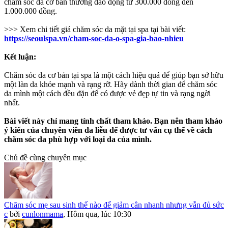
chăm sóc da cơ bản thường dao động từ 300.000 đồng đến
1.000.000 đồng.
>>> Xem chi tiết giá chăm sóc da mặt tại spa tại bài viết:
https://seoulspa.vn/cham-soc-da-o-spa-gia-bao-nhieu
Kết luận:
Chăm sóc da cơ bản tại spa là một cách hiệu quả để giúp bạn sở hữu
một làn da khỏe mạnh và rạng rỡ. Hãy dành thời gian để chăm sóc
da mình một cách đều đặn để có được vẻ đẹp tự tin và rạng ngời
nhất.
Bài viết này chỉ mang tính chất tham khảo. Bạn nên tham khảo
ý kiến của chuyên viên da liễu để được tư vấn cụ thể về cách
chăm sóc da phù hợp với loại da của mình.
Chủ đề cùng chuyên mục
Chăm sóc mẹ sau sinh thế nào để giảm cân nhanh nhưng vẫn đủ sức
c
bởi
cunlonmama
,
Hôm qua, lúc 10:30