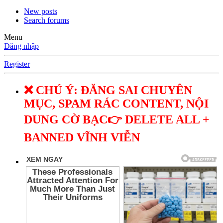
New posts
Search forums
Menu
Đăng nhập
Register
❌ CHÚ Ý: ĐĂNG SAI CHUYÊN
MỤC, SPAM RÁC CONTENT, NỘI
DUNG CỜ BẠC👉 DELETE ALL +
BANNED VĨNH VIỄN