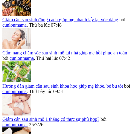
Giảm cân sau sinh đúng cách giúp mẹ nhanh lấy lại vóc dáng
bởi
cunlonmama
,
Thứ ba lúc 07:48
Cẩm nang chăm sóc sau sinh mổ tại nhà giúp mẹ hồi phục an toàn
bởi
cunlonmama
,
Thứ hai lúc 07:42
Hướng dẫn giảm cân sau sinh khoa học giúp mẹ khỏe, bé bú tốt
bởi
cunlonmama
,
Thứ bảy lúc 09:51
Giảm cân sau sinh mổ 1 tháng có thực sự phù hợp?
bởi
cunlonmama
,
25/7/26