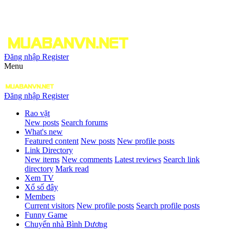
Đăng nhập
Register
Menu
Đăng nhập
Register
Rao vặt
New posts
Search forums
What's new
Featured content
New posts
New profile posts
Link Directory
New items
New comments
Latest reviews
Search link
directory
Mark read
Xem TV
Xổ số đây
Members
Current visitors
New profile posts
Search profile posts
Funny Game
Chuyển nhà Bình Dương