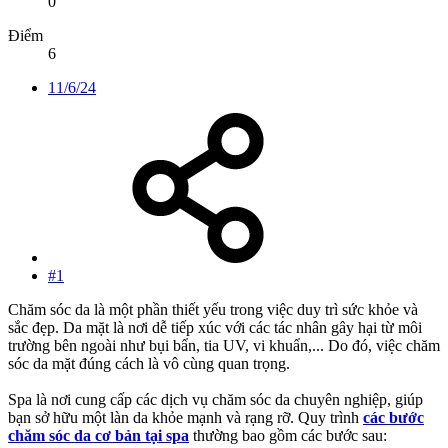
0
Điểm
6
11/6/24
#1
Chăm sóc da là một phần thiết yếu trong việc duy trì sức khỏe và
sắc đẹp. Da mặt là nơi dễ tiếp xúc với các tác nhân gây hại từ môi
trường bên ngoài như bụi bẩn, tia UV, vi khuẩn,... Do đó, việc chăm
sóc da mặt đúng cách là vô cùng quan trọng.
Spa là nơi cung cấp các dịch vụ chăm sóc da chuyên nghiệp, giúp
bạn sở hữu một làn da khỏe mạnh và rạng rỡ. Quy trình
các bước
chăm sóc da cơ bản tại spa
thường bao gồm các bước sau: