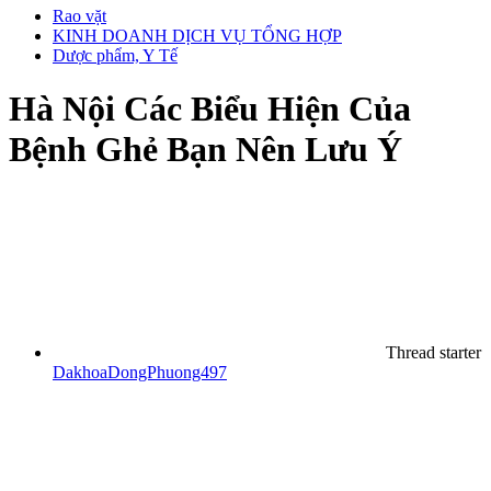
Rao vặt
KINH DOANH DỊCH VỤ TỔNG HỢP
Dược phẩm, Y Tế
Hà Nội
Các Biểu Hiện Của
Bệnh Ghẻ Bạn Nên Lưu Ý
Thread starter
DakhoaDongPhuong497