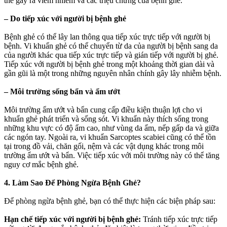
thể gây ra viêm nhiễm và các triệu chứng của bệnh ghẻ.
– Do tiếp xúc với người bị bệnh ghẻ
Bệnh ghẻ có thể lây lan thông qua tiếp xúc trực tiếp với người bị
bệnh. Vi khuẩn ghẻ có thể chuyển từ da của người bị bệnh sang da
của người khác qua tiếp xúc trực tiếp và gián tiếp với người bị ghẻ.
Tiếp xúc với người bị bệnh ghẻ trong một khoảng thời gian dài và
gần gũi là một trong những nguyên nhân chính gây lây nhiễm bệnh.
– Môi trường sống bẩn và ẩm ướt
Môi trường ẩm ướt và bẩn cung cấp điều kiện thuận lợi cho vi
khuẩn ghẻ phát triển và sống sót. Vi khuẩn này thích sống trong
những khu vực có độ ẩm cao, như vùng da ẩm, nếp gấp da và giữa
các ngón tay. Ngoài ra, vi khuẩn Sarcoptes scabiei cũng có thể tồn
tại trong đồ vải, chăn gối, nệm và các vật dụng khác trong môi
trường ẩm ướt và bẩn. Việc tiếp xúc với môi trường này có thể tăng
nguy cơ mắc bệnh ghẻ.
4. Làm Sao Để Phòng Ngừa Bệnh Ghẻ?
Để phòng ngừa bệnh ghẻ, bạn có thể thực hiện các biện pháp sau:
Hạn chế tiếp xúc với người bị bệnh ghẻ:
Tránh tiếp xúc trực tiếp