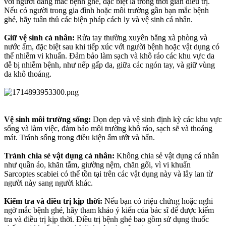
với người đang mắc bệnh ghẻ, đặc biệt là trong thời gian điều trị.
Nếu có người trong gia đình hoặc môi trường gần bạn mắc bệnh
ghẻ, hãy tuân thủ các biện pháp cách ly và vệ sinh cá nhân.
Giữ vệ sinh cá nhân:
Rửa tay thường xuyên bằng xà phòng và
nước ấm, đặc biệt sau khi tiếp xúc với người bệnh hoặc vật dụng có
thể nhiễm vi khuẩn. Đảm bảo làm sạch và khô ráo các khu vực da
dễ bị nhiễm bệnh, như nếp gấp da, giữa các ngón tay, và giữ vùng
da khô thoáng.
Vệ sinh môi trường sống:
Dọn dẹp và vệ sinh định kỳ các khu vực
sống và làm việc, đảm bảo môi trường khô ráo, sạch sẽ và thoáng
mát. Tránh sống trong điều kiện ẩm ướt và bẩn.
Tránh chia sẻ vật dụng cá nhân:
Không chia sẻ vật dụng cá nhân
như quần áo, khăn tắm, giường nệm, chăn gối, vì vi khuẩn
Sarcoptes scabiei có thể tồn tại trên các vật dụng này và lây lan từ
người này sang người khác.
Kiểm tra và điều trị kịp thời:
Nếu bạn có triệu chứng hoặc nghi
ngờ mắc bệnh ghẻ, hãy tham khảo ý kiến của bác sĩ để được kiểm
tra và điều trị kịp thời. Điều trị bệnh ghẻ bao gồm sử dụng thuốc