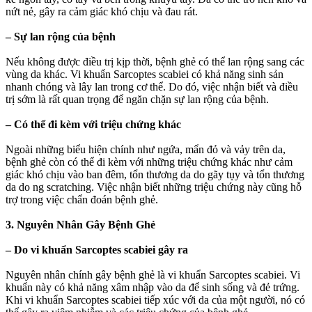
nứt nẻ, gây ra cảm giác khó chịu và đau rát.
– Sự lan rộng của bệnh
Nếu không được điều trị kịp thời, bệnh ghẻ có thể lan rộng sang các
vùng da khác. Vi khuẩn Sarcoptes scabiei có khả năng sinh sản
nhanh chóng và lây lan trong cơ thể. Do đó, việc nhận biết và điều
trị sớm là rất quan trọng để ngăn chặn sự lan rộng của bệnh.
– Có thể đi kèm với triệu chứng khác
Ngoài những biểu hiện chính như ngứa, mẩn đỏ và vảy trên da,
bệnh ghẻ còn có thể đi kèm với những triệu chứng khác như cảm
giác khó chịu vào ban đêm, tổn thương da do gãy tụy và tổn thương
da do ng scratching. Việc nhận biết những triệu chứng này cũng hỗ
trợ trong việc chẩn đoán bệnh ghẻ.
3. Nguyên Nhân Gây Bệnh Ghẻ
– Do vi khuẩn Sarcoptes scabiei gây ra
Nguyên nhân chính gây bệnh ghẻ là vi khuẩn Sarcoptes scabiei. Vi
khuẩn này có khả năng xâm nhập vào da để sinh sống và đẻ trứng.
Khi vi khuẩn Sarcoptes scabiei tiếp xúc với da của một người, nó có