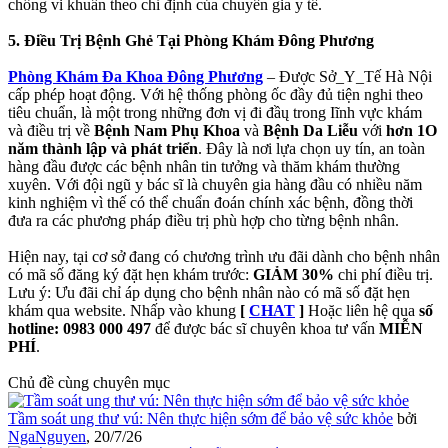
chống vi khuẩn theo chỉ định của chuyên gia y tế.
5. Điều Trị Bệnh Ghẻ Tại Phòng Khám Đông Phương
Phòng Khám Đa Khoa Đông Phương
– Được Sở_Y_Tế Hà Nội
cấp phép hoạt động. Với hệ thống phòng ốc đầy đủ tiện nghi theo
tiêu chuẩn, là một trong những đơn vị đi đầų trong Iĩnh vực khám
và điều trị về
Bệnh Nam Phụ Khoa
và
Bệnh Da Liễu
với
hơn 1O
năm thành lập và phát triển
. Đây là nơi lựa chọn uy tín, an toàn
hàng đầu được các bệnh nhân tin tưởng và thăm khám thường
xuyên. Với đội ngũ y bác sĩ là chuyên gia hàng đầu có nhiều năm
kinh nghiệm vì thế có thể chuẩn đoán chính xác bệnh, đồng thời
đưa ra các phương pháp điều trị phù hợp cho từng bệnh nhân.
Hiện nay, tại cơ sở đang có chương trình ưu đãi dành cho bệnh nhân
có mã số đăng ký đặt hẹn khám trước:
GIẢM 30%
chi phí điều trị.
Lưu ý: Ưu đãi chỉ áp dụng cho bệnh nhân nào có mã số đặt hẹn
khám qua website. Nhấp vào khung
[
CHAT
]
Hoặc liên hệ qua
số
hotline: 0983 000 497
để được bác sĩ chuyên khoa tư vấn
MIỄN
PHÍ
.
Chủ đề cùng chuyên mục
Tầm soát ung thư vú: Nên thực hiện sớm để bảo vệ sức khỏe
bởi
NgaNguyen
,
20/7/26