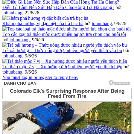
Điều Gì Làm Nên Sức Hấp Dẫn Của Hồng Trà Hà Giang?
bởi
tohuubang
,
22/6/26
Khám phá hương vị đặc biệt của trà bạc hà
bởi
tohuubang
,
9/6/26
Top các loại trà thảo mộc được nhiều người lựa chọn cho buổi tối
bởi
tohuubang
,
9/6/26
Trà oải hương – Thức uống được nhiều người yêu thích vào bu
bởi
tohuubang
,
9/6/26
Trà thảo mộc 7 vị – Xu hướng được nhiều người yêu thích hiện
bởi
tohuubang
,
9/6/26
You must log in or register to reply here.