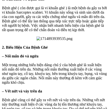
Bệnh ghẻ ( còn được gọi là vi khuẩn ghẻ ) là một bệnh da gây ra bởi
vi khuẩn Sarcoptes scabiei. Vi khuẩn này sống và sinh sản dưới da
của con người, gây ra các triệu chứng như ngứa và mẩn đỏ trên da.
Bệnh ghẻ có thể lây lan thông qua tiếp xúc trực tiếp hoặc gián tiếp
với người bị bệnh. Việc nhận biết nhanh biểu hiện của bệnh ghẻ là
rất quan trọng để có thể chẩn đoán và điều trị kịp thời.
2. Biểu Hiện Của Bệnh Ghẻ
– Nổi mẩn đỏ và ngứa
Một trong những biểu hiện đáng chú ý của bệnh ghẻ là xuất hiện
nổi mẩn đỏ trên da. Những nổi mẩn thường xuất hiện ở các vùng
như ngón tay, cổ tay, khuỷu tay, bên trong khuỷu tay, bụng, và vùng
da giữa các ngón chân. Nổi mẩn này thường đi kèm với cảm giác
ngứa khó chịu.
– Vết nứt và vảy trên da
Bệnh ghẻ cũng có thể gây ra vết nứt và vảy trên da. Những vết nứt
này thường xuất hiện ở các vùng da bị tổn thương như khuỷu tay,
kẽ ngón tay, cổ tay và bên trong khuỷu tay. Da có thể trở nên khô và