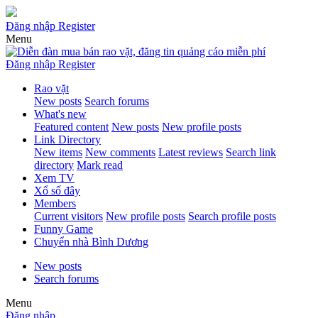
Đăng nhập
Register
Menu
Đăng nhập
Register
Rao vặt
New posts
Search forums
What's new
Featured content
New posts
New profile posts
Link Directory
New items
New comments
Latest reviews
Search link
directory
Mark read
Xem TV
Xổ số đây
Members
Current visitors
New profile posts
Search profile posts
Funny Game
Chuyển nhà Bình Dương
New posts
Search forums
Menu
Đăng nhập