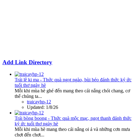
Add Link Directory
Trái lê ki ma - Thức quà ngọt ngào, bùi béo đánh thức ký ức
tuổi thơ ngày hè
Mỗi khi mùa hè ghé đến mang theo cái nắng chói chang, cơ
thể chúng ta...
traicayhp-12
Updated:
1/8/26
Trái bòng boong - Thức quà mộc mạc, ngọt thanh đánh thức
ký ức tuổi thơ ngày hè
Mỗi khi mùa hè mang theo cái nắng oi ả và những cơn mưa
chợt đến chợt...