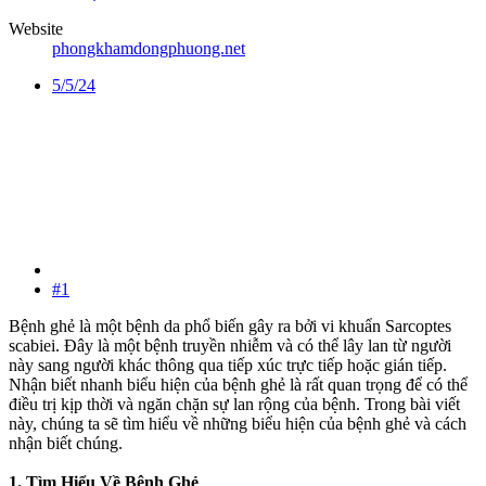
Website
phongkhamdongphuong.net
5/5/24
#1
Bệnh ghẻ là một bệnh da phổ biến gây ra bởi vi khuẩn Sarcoptes
scabiei. Đây là một bệnh truyền nhiễm và có thể lây lan từ người
này sang người khác thông qua tiếp xúc trực tiếp hoặc gián tiếp.
Nhận biết nhanh biểu hiện của bệnh ghẻ là rất quan trọng để có thể
điều trị kịp thời và ngăn chặn sự lan rộng của bệnh. Trong bài viết
này, chúng ta sẽ tìm hiểu về những biểu hiện của bệnh ghẻ và cách
nhận biết chúng.
1. Tìm Hiểu Về Bệnh Ghẻ