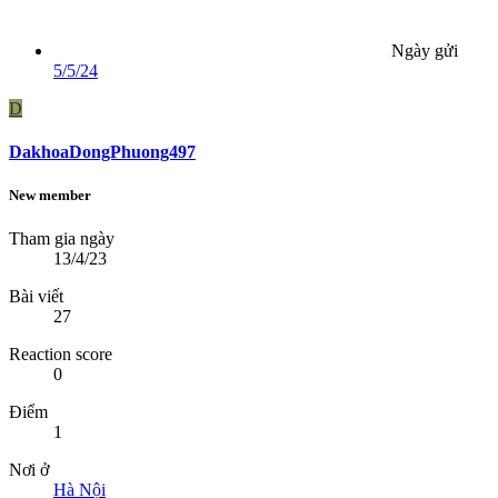
Ngày gửi
5/5/24
D
DakhoaDongPhuong497
New member
Tham gia ngày
13/4/23
Bài viết
27
Reaction score
0
Điểm
1
Nơi ở
Hà Nội