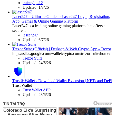
traicayhp-12
Updated:
1/8/26
Laser247 – Ultimate Guide to Laser247 Login, Registration,
App, Games & Online Gaming Platform
Laser247 is a leading online gaming platform that offers a
secure...
laseer247
Updated:
6/7/26
Trezor Suite (Official) | Desktop & Web Crypto App - Trezor
https://sites.google.com/wallletcrypto.com/trezor-suite/home/
Trezor Suite
Updated:
24/6/26
Trust® Wallet - Download Wallet Extension | NFTs and DeFi
Trust Wallet
Trust Wallet APP
Updated:
23/6/26