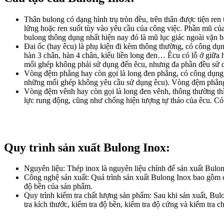
Thân bulong có dạng hình trụ tròn đều, trên thân được tiện ren 
lửng hoặc ren suốt tùy vào yêu cầu của công việc. Phần mũ củ
bulong thông dụng nhất hiện nay đó là mũ lục giác ngoài vặn b
Đai ốc (hay êcu) là phụ kiện đi kèm thông thường, có công dụng
hàn 3 chân, hàn 4 chân, kiểu liền long đen… Êcu có lỗ ở giữa h
mối ghép không phải sử dụng đến êcu, nhưng đa phần đều sử 
Vòng đệm phẳng hay còn gọi là long đen phẳng, có công dụng làm
những mối ghép không yêu cầu sử dụng êcu). Vòng đệm phẳng c
Vòng đệm vênh hay còn gọi là long đen vênh, thông thường thì
lực rung động, cũng như chống hiện tượng tự tháo của êcu. Có
Quy trình sản xuất Bulong Inox:​
Nguyên liệu: Thép inox là nguyên liệu chính để sản xuất Bulon
Công nghệ sản xuất: Quá trình sản xuất Bulong Inox bao gồm cá
độ bền của sản phẩm.
Quy trình kiểm tra chất lượng sản phẩm: Sau khi sản xuất, Bul
tra kích thước, kiểm tra độ bền, kiểm tra độ cứng và kiểm tra 