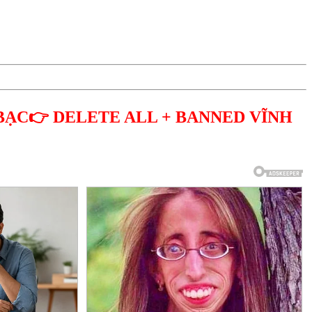
BẠC👉 DELETE ALL + BANNED VĨNH