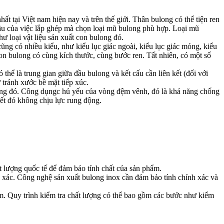
ất tại Việt nam hiện nay và trên thế giới. Thân bulong có thể tiện ren
cầu của việc lắp ghép mà chọn loại mũ bulong phù hợp. Loại mũ
ư loại vật liệu sản xuất con bulong đó.
ũng có nhiều kiểu, như kiểu lục giác ngoài, kiểu lục giác mỏng, kiểu
con bulong có cùng kích thước, cùng bước ren. Tất nhiên, có một số
thể là trung gian giữa đầu bulong và kết cấu cần liên kết (đối với
tránh xước bề mặt tiếp xúc.
ulong đó. Công dụngc hủ yếu của vòng đệm vênh, đó là khả năng chống
ết đó không chịu lực rung động.
t lượng quốc tế để đảm bảo tính chất của sản phẩm.
h xác. Công nghệ sản xuất bulong inox cần đảm bảo tính chính xác và
ẩm. Quy trình kiểm tra chất lượng có thể bao gồm các bước như kiểm