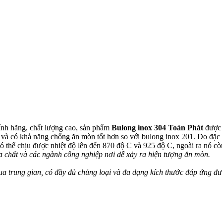
ính hãng, chất lượng cao, sản phẩm
Bulong inox 304 Toàn Phát
được 
g và có khả năng chống ăn mòn tốt hơn so với bulong inox 201. Do đặc
 thể chịu được nhiệt độ lên đến 870 độ C và 925 độ C, ngoài ra nó còn
a chất và các ngành công nghiệp nơi dễ xảy ra hiện tượng ăn mòn.
ua trung gian, có đầy đủ chủng loại và đa dạng kích thước đáp ứng đ