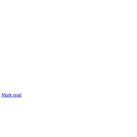
y
Mark read