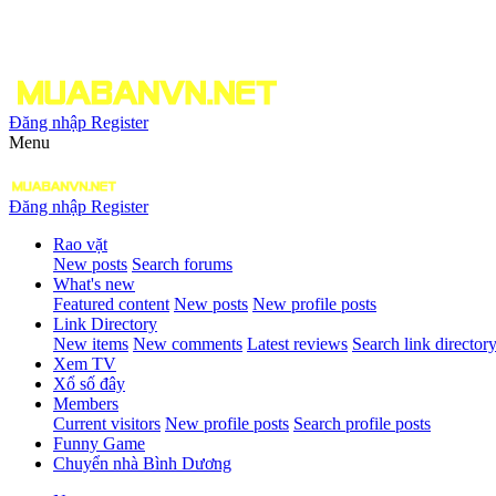
Đăng nhập
Register
Menu
Đăng nhập
Register
Rao vặt
New posts
Search forums
What's new
Featured content
New posts
New profile posts
Link Directory
New items
New comments
Latest reviews
Search link director
Xem TV
Xổ số đây
Members
Current visitors
New profile posts
Search profile posts
Funny Game
Chuyển nhà Bình Dương