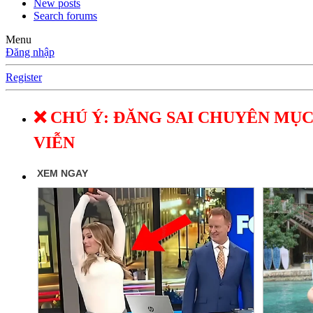
New posts
Search forums
Menu
Đăng nhập
Register
❌ CHÚ Ý: ĐĂNG SAI CHUYÊN MỤC
VIỄN