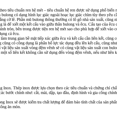
theo tiêu chuẩn ren hệ mét – tiêu chuẩn hệ ren được sử dụng phổ biến nh
a bulong có dạng hình lục giác ngoài hoạc lục giác chìm tùy theo yêu 
ằng cờ lê. Phần mũ bulong thông thường có lô gô nhà sản xuất, cũng nh
 là để xiết một kết cấu vào giữa thân bulong và êcu. Cấu tạo của êcu c
ình tròn, bên trong được tiện ren hệ mét sao cho phù hợp để xiết vào 
dụng cả êcu.
 trung gian bề mặt tiếp xúc giữa êcu và kết cấu cần liên kết, cũng có 
ũng có công dụng là phân bổ lực tác dụng đều lên kết cấu, cũng như 
 vật liệu sản xuất vòng đệm vênh sẽ có cùng vật liệu sản xuất con b
 một số liên kết không cần sử dụng đến vòng đệm vênh, nếu như liên k
g Inox. Thép inox được lựa chọn theo các tiêu chuẩn và chứng chỉ chấ
c bước chính như: cắt, mài, dập, tạo đầu, định hình và gia công chín
ong Inox sẽ được kiểm tra chất lượng để đảm bảo tính chất của sản ph
chống ăn mòn.