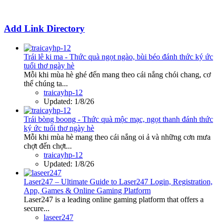
Add Link Directory
Trái lê ki ma - Thức quà ngọt ngào, bùi béo đánh thức ký ức
tuổi thơ ngày hè
Mỗi khi mùa hè ghé đến mang theo cái nắng chói chang, cơ
thể chúng ta...
traicayhp-12
Updated:
1/8/26
Trái bòng boong - Thức quà mộc mạc, ngọt thanh đánh thức
ký ức tuổi thơ ngày hè
Mỗi khi mùa hè mang theo cái nắng oi ả và những cơn mưa
chợt đến chợt...
traicayhp-12
Updated:
1/8/26
Laser247 – Ultimate Guide to Laser247 Login, Registration,
App, Games & Online Gaming Platform
Laser247 is a leading online gaming platform that offers a
secure...
laseer247