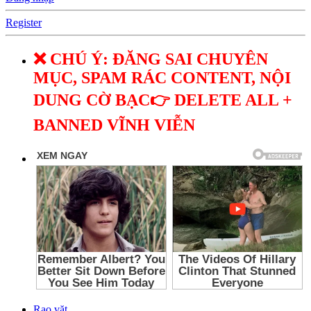
Register
❌ CHÚ Ý: ĐĂNG SAI CHUYÊN
MỤC, SPAM RÁC CONTENT, NỘI
DUNG CỜ BẠC👉 DELETE ALL +
BANNED VĨNH VIỄN
Rao vặt