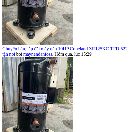
Chuyên bán, lắp đặt máy nén 10HP Copeland ZR125KC TFD 522
tận nơi
bởi
maynendanfoss
,
Hôm qua, lúc 15:29