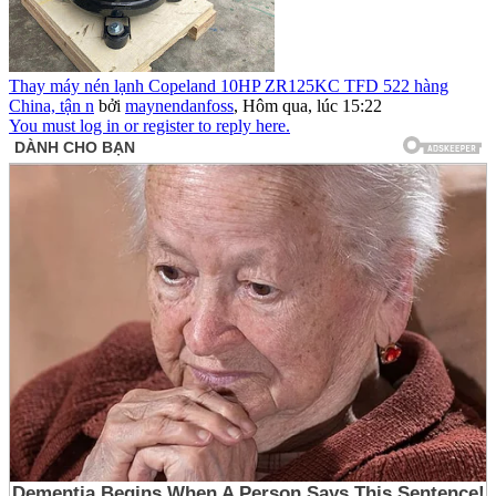
Thay máy nén lạnh Copeland 10HP ZR125KC TFD 522 hàng
China, tận n
bởi
maynendanfoss
,
Hôm qua, lúc 15:22
You must log in or register to reply here.