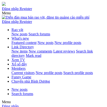
Đăng nhập
Register
Menu
Đăng nhập
Register
Rao vặt
New posts
Search forums
What's new
Featured content
New posts
New profile posts
Link Directory
New items
New comments
Latest reviews
Search link
directory
Mark read
Xem TV
Xổ số đây
Members
Current visitors
New profile posts
Search profile posts
Funny Game
Chuyển nhà Bình Dương
New posts
Search forums
Menu
Đăng nhập