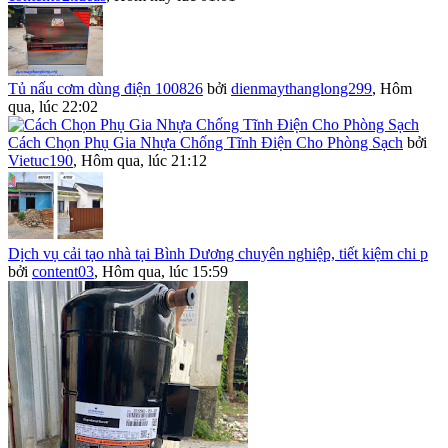
Tủ nấu cơm dùng điện 100826
bởi
dienmaythanglong299
,
Hôm
qua, lúc 22:02
Cách Chọn Phụ Gia Nhựa Chống Tĩnh Điện Cho Phòng Sạch
bởi
Vietuc190
,
Hôm qua, lúc 21:12
Dịch vụ cải tạo nhà tại Bình Dương chuyên nghiệp, tiết kiệm chi p
bởi
content03
,
Hôm qua, lúc 15:59