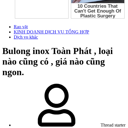
Rao vặt
KINH DOANH DỊCH VỤ TỔNG HỢP
Dịch vụ khác
Bulong inox Toàn Phát , loại
nào cũng có , giá nào cũng
ngon.
Thread starter