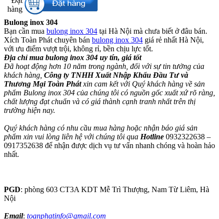
Đặt
hàng​
Bulong inox 304
Bạn cần mua
bulong inox 304
tại Hà Nội mà chưa biết ở đâu bán.
Xích Toàn Phát chuyên bán
bulong inox 304
giá rẻ nhất Hà Nội,
với ưu điểm vượt trội, không rỉ, bền chịu lực tốt.
Địa chỉ mua bulong inox 304 uy tín, giá tốt
Đã hoạt động hơn 10 năm trong ngành, đối với sự tin tưởng của
khách hàng,
Công ty TNHH Xuất Nhập Khẩu Đầu Tư và
Thương Mại Toàn Phát
xin cam kết với Quý khách hàng về sản
phẩm Bulong inox 304 của chúng tôi có nguồn gốc xuất xứ rõ ràng,
chất lượng đạt chuẩn và có giá thành cạnh tranh nhất trên thị
trường hiện nay.
Quý khách hàng có nhu cầu mua hàng hoặc nhận báo giá sản
phẩm xin vui lòng liên hệ với chúng tôi qua
Hotline
0932322638 –
0917352638 để nhận được dịch vụ tư vấn nhanh chóng và hoàn hảo
nhất.
PGD
: phòng 603 CT3A KDT Mễ Trì Thượng, Nam Từ Liêm, Hà
Nội
Email
:
toanphatinfo@gmail.com