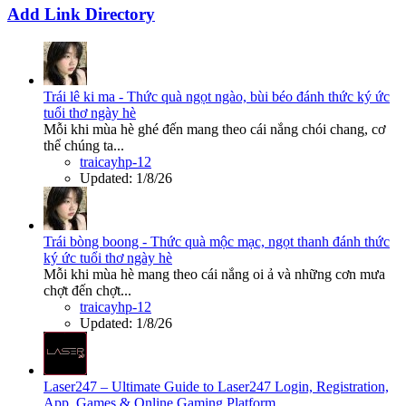
Add Link Directory
Trái lê ki ma - Thức quà ngọt ngào, bùi béo đánh thức ký ức
tuổi thơ ngày hè
Mỗi khi mùa hè ghé đến mang theo cái nắng chói chang, cơ
thể chúng ta...
traicayhp-12
Updated:
1/8/26
Trái bòng boong - Thức quà mộc mạc, ngọt thanh đánh thức
ký ức tuổi thơ ngày hè
Mỗi khi mùa hè mang theo cái nắng oi ả và những cơn mưa
chợt đến chợt...
traicayhp-12
Updated:
1/8/26
Laser247 – Ultimate Guide to Laser247 Login, Registration,
App, Games & Online Gaming Platform