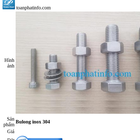
toanphatinfo.com
Hình
ảnh​
Sản
Bulong inox 304
phẩm​
Giá​