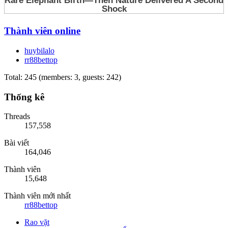
Thành viên online
huybilalo
rr88bettop
Total: 245 (members: 3, guests: 242)
Thống kê
Threads
157,558
Bài viết
164,046
Thành viên
15,648
Thành viên mới nhất
rr88bettop
Rao vặt