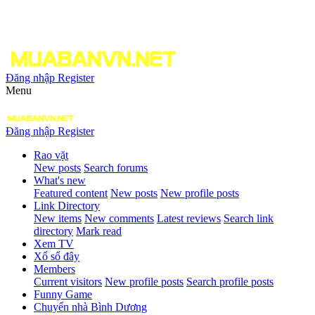
Đăng nhập
Register
Menu
Đăng nhập
Register
Rao vặt
New posts
Search forums
What's new
Featured content
New posts
New profile posts
Link Directory
New items
New comments
Latest reviews
Search link
directory
Mark read
Xem TV
Xổ số đây
Members
Current visitors
New profile posts
Search profile posts
Funny Game
Chuyển nhà Bình Dương