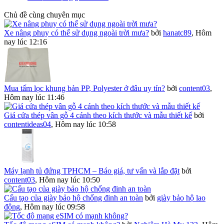
Chủ đề cùng chuyên mục
Xe nâng phuy có thể sử dụng ngoài trời mưa?
bởi
hanatc89
,
Hôm
nay lúc 12:16
Mua tấm lọc khung bản PP, Polyester ở đâu uy tín?
bởi
content03
,
Hôm nay lúc 11:46
Giá cửa thép vân gỗ 4 cánh theo kích thước và mẫu thiết kế
bởi
contentideas04
,
Hôm nay lúc 10:58
Máy lạnh tủ đứng TPHCM – Báo giá, tư vấn và lắp đặt
bởi
content03
,
Hôm nay lúc 10:50
Cấu tạo của giày bảo hộ chống đinh an toàn
bởi
giày bảo hộ lao
động
,
Hôm nay lúc 09:58