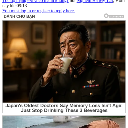
Tốc độ mạng eSIM có mạnh không?
bởi
Nghiêm Hà My 123
,
Hôm
nay lúc 09:13
You must log in or register to reply here.