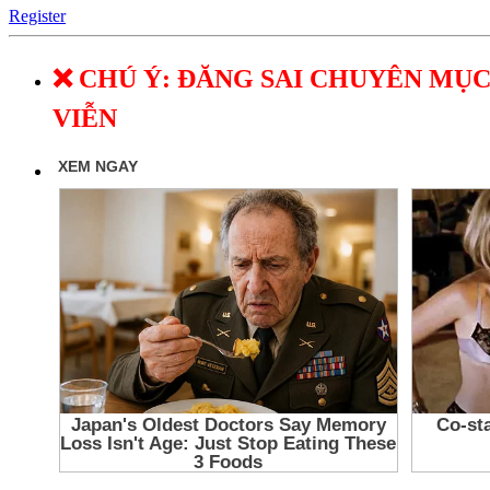
Register
❌ CHÚ Ý: ĐĂNG SAI CHUYÊN MỤC
VIỄN