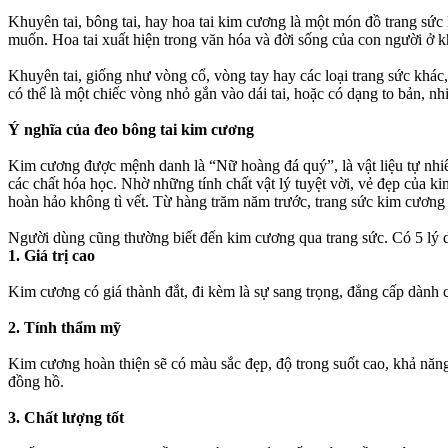
Khuyên tai, bông tai, hay hoa tai kim cương là một món đồ trang sức 
muốn. Hoa tai xuất hiện trong văn hóa và đời sống của con người ở kh
Khuyên tai, giống như vòng cổ, vòng tay hay các loại trang sức khác,
có thể là một chiếc vòng nhỏ gắn vào dái tai, hoặc có dạng to bản, nh
Ý nghĩa của đeo bông tai kim cương
Kim cương được mệnh danh là “Nữ hoàng đá quý”, là vật liệu tự nhiên
các chất hóa học. Nhờ những tính chất vật lý tuyệt vời, vẻ đẹp của 
hoàn hảo không tì vết. Từ hàng trăm năm trước, trang sức kim cương
Người dùng cũng thường biết đến kim cương qua trang sức. Có 5 lý d
1. Giá trị cao
Kim cương có giá thành đắt, đi kèm là sự sang trọng, đẳng cấp dành c
2. Tính thẩm mỹ
Kim cương hoàn thiện sẽ có màu sắc đẹp, độ trong suốt cao, khả năng 
đồng hồ.
3. Chất lượng tốt