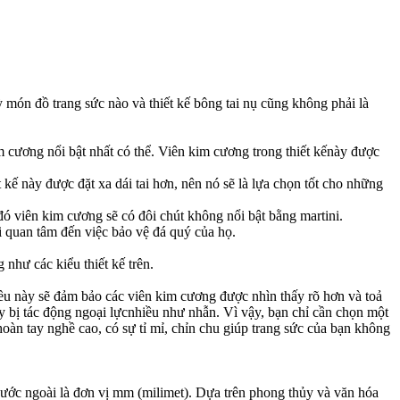
ỳ món đồ trang sức nào và thiết kế bông tai nụ cũng không phải là
m cương nổi bật nhất có thể. Viên kim cương trong thiết kếnày được
 kế này được đặt xa dái tai hơn, nên nó sẽ là lựa chọn tốt cho những
ó viên kim cương sẽ có đôi chút không nổi bật bằng martini.
i quan tâm đến việc bảo vệ đá quý của họ.
 như các kiểu thiết kế trên.
Điều này sẽ đảm bảo các viên kim cương được nhìn thấy rõ hơn và toả
y bị tác động ngoại lựcnhiều như nhẫn. Vì vậy, bạn chỉ cần chọn một
 hoàn tay nghề cao, có sự tỉ mỉ, chỉn chu giúp trang sức của bạn không
 nước ngoài là đơn vị mm (milimet). Dựa trên phong thủy và văn hóa