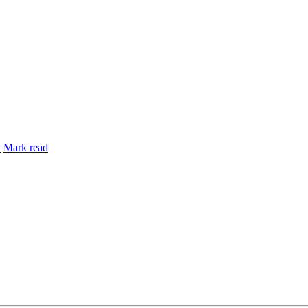
y
Mark read