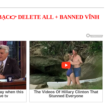
BẠC👉 DELETE ALL + BANNED VĨNH