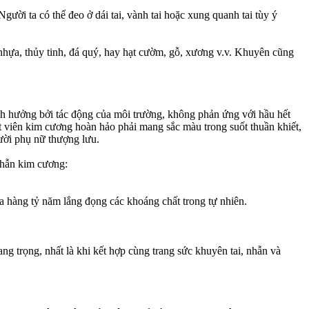
ười ta có thể đeo ở dái tai, vành tai hoặc xung quanh tai tùy ý
, nhựa, thủy tinh, đá quý, hay hạt cườm, gỗ, xương v.v. Khuyên cũng
ảnh hưởng bởi tác động của môi trường, không phản ứng với hầu hết
t viên kim cương hoàn hảo phải mang sắc màu trong suốt thuần khiết,
ười phụ nữ thượng lưu.
nhẫn kim cương:
ua hàng tỷ năm lắng đọng các khoáng chất trong tự nhiên.
ng trọng, nhất là khi kết hợp cùng trang sức khuyên tai, nhẫn và