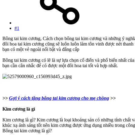
#1
Bông tai kim cương, Cách chọn bông tai kim cương và những ý nghĩa k
đôi hoa tai kim cương cũng sẽ luôn luôn làm tôn vinh được nét thanh
bạn có một vẻ ngoài nổi bật và đẳng cấp
Bông tai kim cương có lẽ là sự lựa chọn cổ điển và phổ biến nhất củ
bạn cần cân nhắc để có được một đôi hoa tai tốt và hợp nhất.
>>
Gợi ý cách tặng bông tai kim cương cho mẹ chồng
>>
Kim cương là gì
Kim cương là gì? Kim cương là loại khoáng sản có những tính chất vậ
khúc xạ ánh sáng tốt nên kim cương được ứng dụng nhiều trong công
Bông tai kim cương là gì?