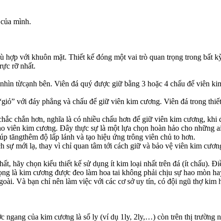
 của mình.
hù hợp với khuôn mặt. Thiết kế đóng một vai trò quan trọng trong bất k
rực rỡ nhất.
i nhìn từcạnh bên. Viên đá quý được giữ bằng 3 hoặc 4 chấu để viên ki
“giỏ” với đáy phẳng và chấu để giữ viên kim cương. Viên đá trong thiết
hắc chắn hơn, nghĩa là có nhiều chấu hơn để giữ viên kim cương, khi đ
a cho viên kim cương. Đây thực sự là một lựa chọn hoàn hảo cho những a
úp tăngthêm độ lấp lánh và tạo hiệu ứng trông viên chủ to hơn.
h sự mới lạ, thay vì chỉ quan tâm tới cách giữ và bảo vệ viên kim cương
, hãy chọn kiểu thiết kế sử dụng ít kim loại nhất trên đá (ít chấu). 
rọng là kim cương được đeo làm hoa tai không phải chịu sự hao mòn ha
ngoài. Và bạn chỉ nên làm việc với các cơ sở uy tín, có đội ngũ thợ kim
ớc ngang của kim cương là số ly (ví dụ 1ly, 2ly,…) còn trên thị trường