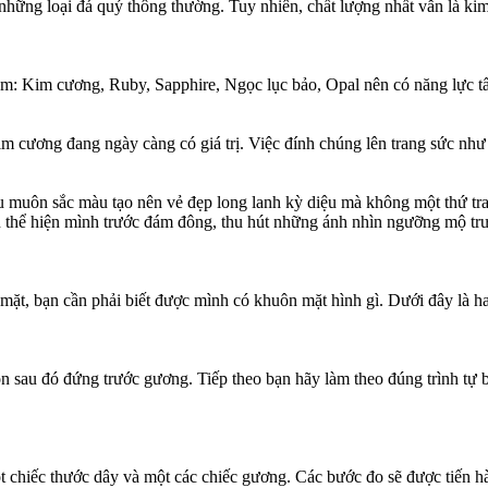
những loại đá quý thông thường. Tuy nhiên, chất lượng nhất vẫn là ki
ồm: Kim cương, Ruby, Sapphire, Ngọc lục bảo, Opal nên có năng lực t
 cương đang ngày càng có giá trị. Việc đính chúng lên trang sức như 
ếu muôn sắc màu tạo nên vẻ đẹp long lanh kỳ diệu mà không một thứ tr
in thể hiện mình trước đám đông, thu hút những ánh nhìn ngưỡng mộ tr
mặt, bạn cần phải biết được mình có khuôn mặt hình gì. Dưới đây là h
son sau đó đứng trước gương. Tiếp theo bạn hãy làm theo đúng trình t
t chiếc thước dây và một các chiếc gương. Các bước đo sẽ được tiến h