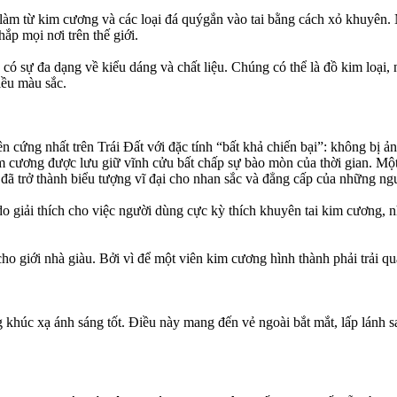
làm từ kim cương và các loại đá quýgắn vào tai bằng cách xỏ khuyên. Ng
ắp mọi nơi trên thế giới.
 có sự đa dạng về kiểu dáng và chất liệu. Chúng có thể là đồ kim loại
iều màu sắc.
 cứng nhất trên Trái Đất với đặc tính “bất khả chiến bại”: không bị 
kim cương được lưu giữ vĩnh cửu bất chấp sự bào mòn của thời gian. Mộ
 đã trở thành biểu tượng vĩ đại cho nhan sắc và đẳng cấp của những ng
o giải thích cho việc người dùng cực kỳ thích khuyên tai kim cương, 
ho giới nhà giàu. Bởi vì để một viên kim cương hình thành phải trải q
khúc xạ ánh sáng tốt. Điều này mang đến vẻ ngoài bắt mắt, lấp lánh sa