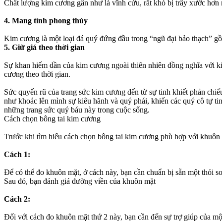
Chất lượng kim cương gần như là vĩnh cửu, rất khó bị trầy xước hơn 
4. Mang tính phong thủy
Kim cương là một loại đá quý đứng đầu trong “ngũ đại bảo thạch” g
5. Giữ giá theo thời gian
Sự khan hiếm dần của kim cương ngoài thiên nhiên đồng nghĩa với kim
cương theo thời gian.
Sức quyến rũ của trang sức kim cương đến từ sự tinh khiết phản chi
như khoác lên mình sự kiêu hãnh và quý phái, khiến các quý cô tự t
những trang sức quý báu này trong cuộc sống.
Cách chọn bông tai kim cương
Trước khi tìm hiểu cách chọn bông tai kim cương phù hợp với khuôn 
Cách 1:
Để có thể đo khuôn mặt, ở cách này, bạn cần chuẩn bị sẵn một thỏi 
Sau đó, bạn đánh giá đường viền của khuôn mặt
Cách 2:
Đối với cách đo khuôn mặt thứ 2 này, bạn cần đến sự trợ giúp của mộ