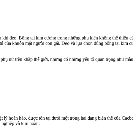
hi đeo. Bông tai kim cương trong những phụ kiện không thể thiếu của 
 tú của khuôn mặt người con gái. Đeo và lựa chọn đúng bông tai kim cư
a phụ nữ trên khắp thế giới, nhưng có những yếu tố quan trọng như màu 
t lý hoàn hảo, được tồn tại dưới một trong hai dạng biến thể của Cacbo
 nghiệp và kim hoàn.