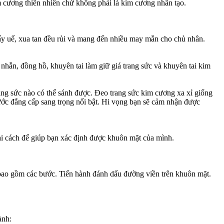
m cương thiên nhiên chứ không phải là kim cương nhân tạo.
ẩy uế, xua tan đều rủi và mang đến nhiều may mắn cho chủ nhân.
nhẫn, đồng hồ, khuyên tai làm giữ giá trang sức và khuyên tai kim
ang sức nào có thể sánh được. Đeo trang sức kim cương xa xỉ giống
ước đẳng cấp sang trọng nổi bật. Hi vọng bạn sẽ cảm nhận được
ai cách để giúp bạn xác định được khuôn mặt của mình.
ự bao gồm các bước. Tiến hành đánh dấu đường viền trên khuôn mặt.
ành: