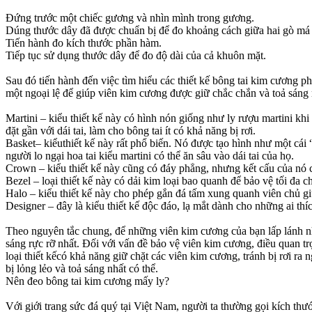
Đứng trước một chiếc gương và nhìn mình trong gương.
Dúng thước dây đã được chuẩn bị để đo khoảng cách giữa hai gò má
Tiến hành đo kích thước phần hàm.
Tiếp tục sử dụng thước dây để đo độ dài của cả khuôn mặt.
Sau đó tiến hành đến việc tìm hiểu các thiết kế bông tai kim cương p
một ngoại lệ để giúp viên kim cương được giữ chắc chắn và toả sáng 
Martini – kiểu thiết kế này có hình nón giống như ly rượu martini kh
đặt gần với dái tai, làm cho bông tai ít có khả năng bị rơi.
Basket– kiểuthiết kế này rất phổ biến. Nó được tạo hình như một cái 
người lo ngại hoa tai kiểu martini có thể ăn sâu vào dái tai của họ.
Crown – kiểu thiết kế này cũng có đáy phẳng, nhưng kết cấu của nó c
Bezel – loại thiết kế này có dải kim loại bao quanh để bảo vệ tối đ
Halo – kiểu thiết kế này cho phép gắn đá tấm xung quanh viên chủ gi
Designer – đây là kiểu thiết kế độc đáo, lạ mắt dành cho những ai thíc
Theo nguyên tắc chung, để những viên kim cương của bạn lấp lánh nhất
sáng rực rỡ nhất. Đối với vấn đề bảo vệ viên kim cương, điều quan t
loại thiết kếcó khả năng giữ chặt các viên kim cương, tránh bị rơi ra 
bị lỏng lẻo và toả sáng nhất có thể.
Nên đeo bông tai kim cương mấy ly?
Với giới trang sức đá quý tại Việt Nam, người ta thường gọi kích thư