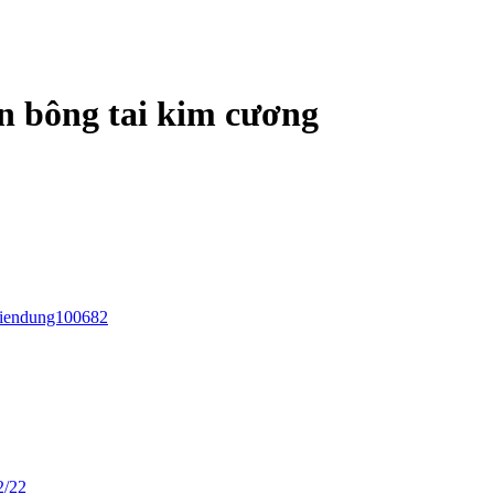
n bông tai kim cương
tiendung100682
2/22