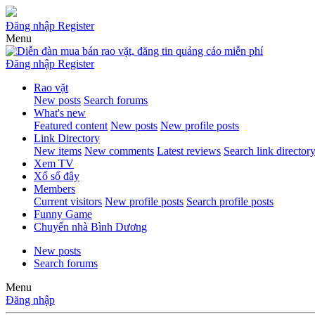
Đăng nhập
Register
Menu
Đăng nhập
Register
Rao vặt
New posts
Search forums
What's new
Featured content
New posts
New profile posts
Link Directory
New items
New comments
Latest reviews
Search link director
Xem TV
Xổ số đây
Members
Current visitors
New profile posts
Search profile posts
Funny Game
Chuyển nhà Bình Dương
New posts
Search forums
Menu
Đăng nhập