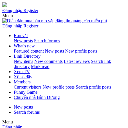
Đăng nhập
Register
Menu
Đăng nhập
Register
Rao vặt
New posts
Search forums
What's new
Featured content
New posts
New profile posts
Link Directory
New items
New comments
Latest reviews
Search link
directory
Mark read
Xem TV
Xổ số đây
Members
Current visitors
New profile posts
Search profile posts
Funny Game
Chuyển nhà Bình Dương
New posts
Search forums
Menu
Đăng nhập