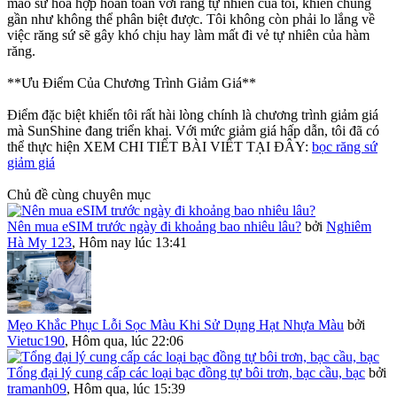
mão sứ hòa hợp hoàn toàn với răng tự nhiên của tôi, khiến chúng
gần như không thể phân biệt được. Tôi không còn phải lo lắng về
việc răng sứ sẽ gây khó chịu hay làm mất đi vẻ tự nhiên của hàm
răng.
**Ưu Điểm Của Chương Trình Giảm Giá**
Điểm đặc biệt khiến tôi rất hài lòng chính là chương trình giảm giá
mà SunShine đang triển khai. Với mức giảm giá hấp dẫn, tôi đã có
thể thực hiện XEM CHI TIẾT BÀI VIẾT TẠI ĐÂY:
bọc răng sứ
giảm giá
Chủ đề cùng chuyên mục
Nên mua eSIM trước ngày đi khoảng bao nhiêu lâu?
bởi
Nghiêm
Hà My 123
,
Hôm nay lúc 13:41
Mẹo Khắc Phục Lỗi Sọc Màu Khi Sử Dụng Hạt Nhựa Màu
bởi
Vietuc190
,
Hôm qua, lúc 22:06
Tổng đại lý cung cấp các loại bạc đồng tự bôi trơn, bạc cầu, bạc
bởi
tramanh09
,
Hôm qua, lúc 15:39