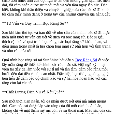
chào đón nhiệt tình của đội ngũ lễ tân đến không gian sạch sẽ, hiện
đại, tôi cảm nhận được sự thoải mái và yên tâm ngay lập tức. Đặc
biệt, không khí thân thiện và chuyên nghiệp của các bác sĩ đã khiến
tôi cảm thấy mình đang ở trong tay của những chuyên gia hàng đầu.
**Tư Vấn và Quy Trình Bọc Răng Sứ**
Sau khi làm thủ tục và trao đổi về nhu cầu của mình, bác sĩ đã thực
hiện một buổi tư vấn chi tiết về dịch vụ bọc răng sứ. Bác sĩ giải
thích cặn kẽ về quá trình bọc răng, các loại răng sứ khác nhau, và
điều quan trọng nhất là lựa chọn loại răng sứ phù hợp với tình trạng
và nhu cầu của tôi.
Quá trình bọc răng sứ tại SunShine bắt đầu v
Bọc Răng Sứ
ới việc
lấy mẫu răng để thiết kế chính xác các mão sứ. Đội ngũ kỹ thuật
viên tại đây đã làm việc với sự tỉ mỉ và tận tâm, đảm bảo rằng mỗi
bước đều đạt tiêu chuẩn cao nhất. Đặc biệt, họ sử dụng công nghệ
tiên tiến để đảm bảo độ chính xác và sự hài hòa hoàn hảo với các
răng còn lại của tôi.
**Chất Lượng Dịch Vụ và Kết Quả**
Sau một thời gian ngắn, tôi đã nhận được kết quả mà mình mong
đợi. Các mão sứ được lắp vào răng của tôi một cách hoàn hảo,
không chỉ về mặt thẩm mỹ mà còn về sự thoải mái. Màu sắc của các