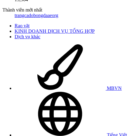
Thành viên mới nhất
trangcadobongdaaeorg
Rao vặt
KINH DOANH DỊCH VỤ TỔNG HỢP
Dịch vụ khác
MBVN
Tiếng Việt