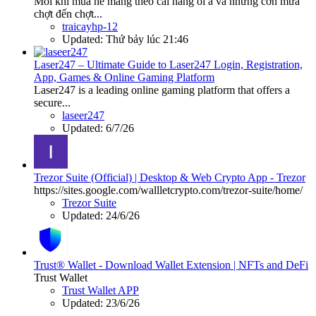
Mỗi khi mùa hè mang theo cái nắng oi ả và những cơn mưa
chợt đến chợt...
traicayhp-12
Updated:
Thứ bảy lúc 21:46
Laser247 – Ultimate Guide to Laser247 Login, Registration,
App, Games & Online Gaming Platform
Laser247 is a leading online gaming platform that offers a
secure...
laseer247
Updated:
6/7/26
Trezor Suite (Official) | Desktop & Web Crypto App - Trezor
https://sites.google.com/wallletcrypto.com/trezor-suite/home/
Trezor Suite
Updated:
24/6/26
Trust® Wallet - Download Wallet Extension | NFTs and DeFi
Trust Wallet
Trust Wallet APP
Updated:
23/6/26