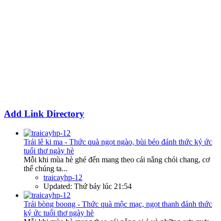
Add Link Directory
Trái lê ki ma - Thức quà ngọt ngào, bùi béo đánh thức ký ức
tuổi thơ ngày hè
Mỗi khi mùa hè ghé đến mang theo cái nắng chói chang, cơ
thể chúng ta...
traicayhp-12
Updated:
Thứ bảy lúc 21:54
Trái bòng boong - Thức quà mộc mạc, ngọt thanh đánh thức
ký ức tuổi thơ ngày hè