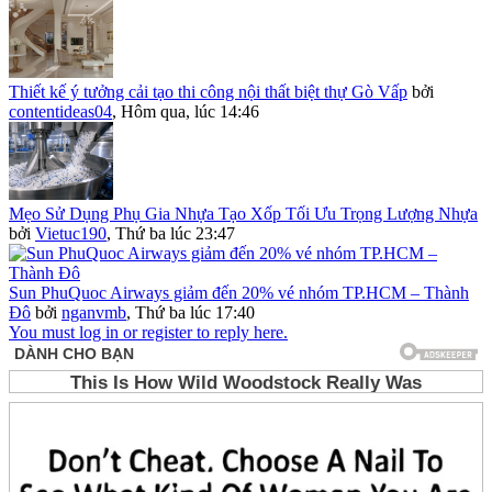
Thiết kế ý tưởng cải tạo thi công nội thất biệt thự Gò Vấp
bởi
contentideas04
,
Hôm qua, lúc 14:46
Mẹo Sử Dụng Phụ Gia Nhựa Tạo Xốp Tối Ưu Trọng Lượng Nhựa
bởi
Vietuc190
,
Thứ ba lúc 23:47
Sun PhuQuoc Airways giảm đến 20% vé nhóm TP.HCM – Thành
Đô
bởi
nganvmb
,
Thứ ba lúc 17:40
You must log in or register to reply here.