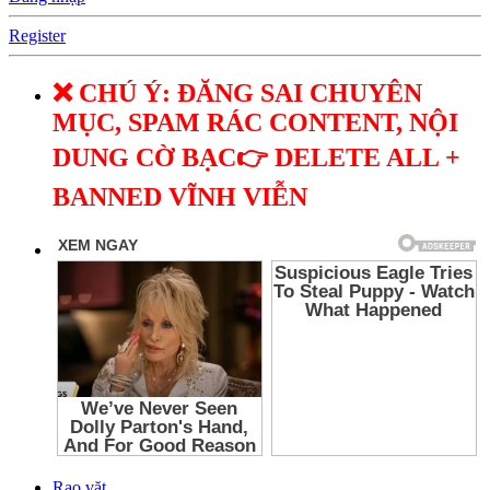
Register
❌ CHÚ Ý: ĐĂNG SAI CHUYÊN
MỤC, SPAM RÁC CONTENT, NỘI
DUNG CỜ BẠC👉 DELETE ALL +
BANNED VĨNH VIỄN
Rao vặt