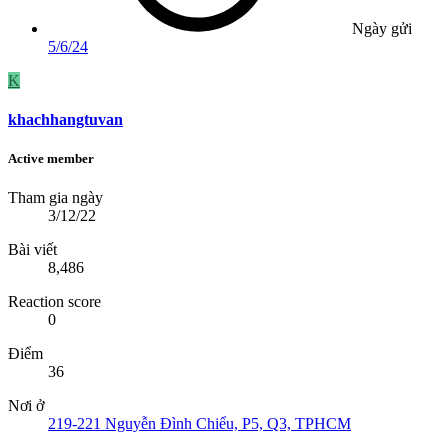
Ngày gửi
5/6/24
K
khachhangtuvan
Active member
Tham gia ngày
3/12/22
Bài viết
8,486
Reaction score
0
Điểm
36
Nơi ở
219-221 Nguyễn Đình Chiểu, P5, Q3, TPHCM