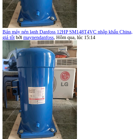
Bán máy nén lạnh Danfoss 12HP SM148T4VC nhập khẩu China,
giá tốt
bởi
maynendanfoss
,
Hôm qua, lúc 15:14