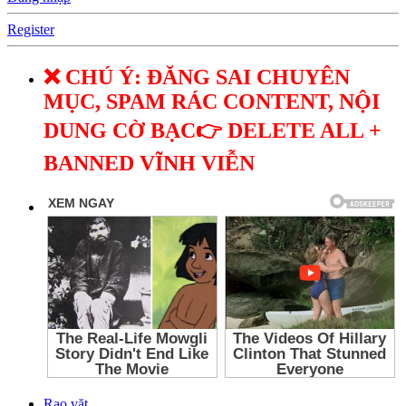
Register
❌ CHÚ Ý: ĐĂNG SAI CHUYÊN
MỤC, SPAM RÁC CONTENT, NỘI
DUNG CỜ BẠC👉 DELETE ALL +
BANNED VĨNH VIỄN
Rao vặt