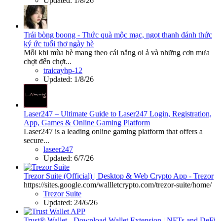
Updated:
1/8/26
Trái bòng boong - Thức quà mộc mạc, ngọt thanh đánh thức
ký ức tuổi thơ ngày hè
Mỗi khi mùa hè mang theo cái nắng oi ả và những cơn mưa
chợt đến chợt...
traicayhp-12
Updated:
1/8/26
Laser247 – Ultimate Guide to Laser247 Login, Registration,
App, Games & Online Gaming Platform
Laser247 is a leading online gaming platform that offers a
secure...
laseer247
Updated:
6/7/26
Trezor Suite (Official) | Desktop & Web Crypto App - Trezor
https://sites.google.com/wallletcrypto.com/trezor-suite/home/
Trezor Suite
Updated:
24/6/26
Trust® Wallet - Download Wallet Extension | NFTs and DeFi