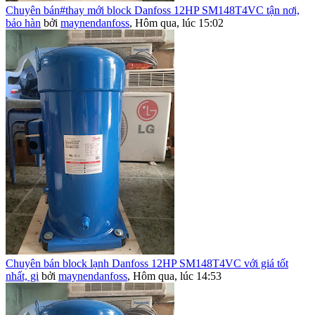
Chuyên bán#thay mới block Danfoss 12HP SM148T4VC tận nơi,
bảo hàn
bởi
maynendanfoss
,
Hôm qua, lúc 15:02
Chuyên bán block lạnh Danfoss 12HP SM148T4VC với giá tốt
nhất, gi
bởi
maynendanfoss
,
Hôm qua, lúc 14:53