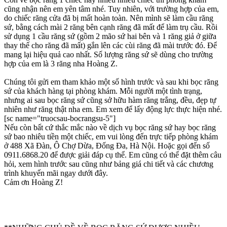
cũng nhận nên em yên tâm nhé. Tuy nhiên, với trường hợp của em,
do chiếc răng cửa đã bị mất hoàn toàn. Nên mình sẽ làm cầu răng
sứ, bằng cách mài 2 răng bên cạnh răng đã mất để làm trụ cầu. Rồi
sử dụng 1 cầu răng sứ (gồm 2 mão sứ hai bên và 1 răng giả ở giữa
thay thế cho răng đã mất) gắn lên các cùi răng đã mài trước đó. Để
mang lại hiệu quả cao nhất. Số lượng răng sứ sẽ dùng cho trường
hợp của em là 3 răng nha Hoàng Z.
Chúng tôi gửi em tham khảo một số hình trước và sau khi bọc răng
sứ của khách hàng tại phòng khám. Mỗi người một tình trạng,
nhưng ai sau bọc răng sứ cũng sở hữu hàm răng trắng, đều, đẹp tự
nhiên như răng thật nha em. Em xem để lấy động lực thực hiện nhé.
[sc name="truocsau-bocrangsu-5"]
Nếu còn bất cứ thắc mắc nào về dịch vụ bọc răng sứ hay bọc răng
sứ bao nhiêu tiền một chiếc, em vui lòng đến trực tiếp phòng khám
ở 488 Xã Đàn, Ô Chợ Dừa, Đống Đa, Hà Nội. Hoặc gọi đến số
0911.6868.20 để được giải đáp cụ thể. Em cũng có thể đặt thêm câu
hỏi, xem hình trước sau cũng như bảng giá chi tiết và các chương
trình khuyến mãi ngay dưới đây.
Cảm ơn Hoàng Z!