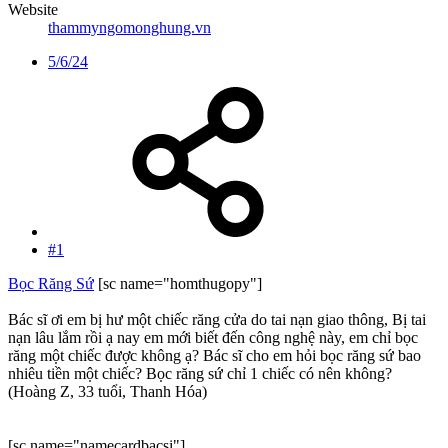
Website
thammyngomonghung.vn
5/6/24
#1
Bọc Răng Sứ
[sc name="homthugopy"]
Bác sĩ ơi em bị hư một chiếc răng cửa do tai nạn giao thông, Bị tai
nạn lâu lắm rồi ạ nay em mới biết đến công nghệ này, em chỉ bọc
răng một chiếc được không ạ? Bác sĩ cho em hỏi bọc răng sứ bao
nhiêu tiền một chiếc? Bọc răng sứ chỉ 1 chiếc có nên không?
(Hoàng Z, 33 tuổi, Thanh Hóa)
[sc name="namecardbacsi"]