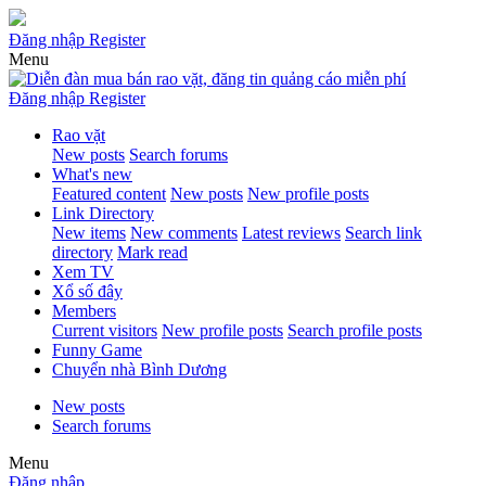
Đăng nhập
Register
Menu
Đăng nhập
Register
Rao vặt
New posts
Search forums
What's new
Featured content
New posts
New profile posts
Link Directory
New items
New comments
Latest reviews
Search link
directory
Mark read
Xem TV
Xổ số đây
Members
Current visitors
New profile posts
Search profile posts
Funny Game
Chuyển nhà Bình Dương
New posts
Search forums
Menu
Đăng nhập