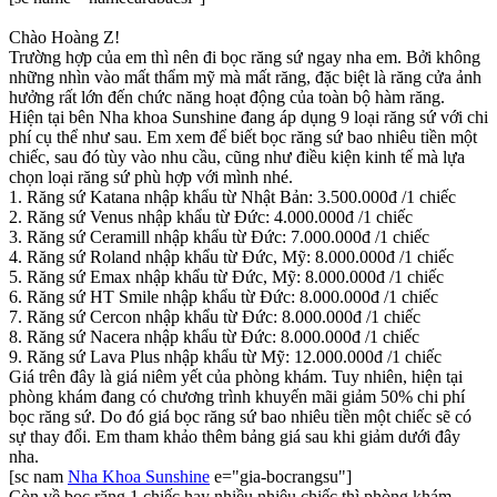
Chào Hoàng Z!
Trường hợp của em thì nên đi bọc răng sứ ngay nha em. Bởi không
những nhìn vào mất thẩm mỹ mà mất răng, đặc biệt là răng cửa ảnh
hưởng rất lớn đến chức năng hoạt động của toàn bộ hàm răng.
Hiện tại bên Nha khoa Sunshine đang áp dụng 9 loại răng sứ với chi
phí cụ thể như sau. Em xem để biết bọc răng sứ bao nhiêu tiền một
chiếc, sau đó tùy vào nhu cầu, cũng như điều kiện kinh tế mà lựa
chọn loại răng sứ phù hợp với mình nhé.
1. Răng sứ Katana nhập khẩu từ Nhật Bản: 3.500.000đ /1 chiếc
2. Răng sứ Venus nhập khẩu từ Đức: 4.000.000đ /1 chiếc
3. Răng sứ Ceramill nhập khẩu từ Đức: 7.000.000đ /1 chiếc
4. Răng sứ Roland nhập khẩu từ Đức, Mỹ: 8.000.000đ /1 chiếc
5. Răng sứ Emax nhập khẩu từ Đức, Mỹ: 8.000.000đ /1 chiếc
6. Răng sứ HT Smile nhập khẩu từ Đức: 8.000.000đ /1 chiếc
7. Răng sứ Cercon nhập khẩu từ Đức: 8.000.000đ /1 chiếc
8. Răng sứ Nacera nhập khẩu từ Đức: 8.000.000đ /1 chiếc
9. Răng sứ Lava Plus nhập khẩu từ Mỹ: 12.000.000đ /1 chiếc
Giá trên đây là giá niêm yết của phòng khám. Tuy nhiên, hiện tại
phòng khám đang có chương trình khuyến mãi giảm 50% chi phí
bọc răng sứ. Do đó giá bọc răng sứ bao nhiêu tiền một chiếc sẽ có
sự thay đổi. Em tham khảo thêm bảng giá sau khi giảm dưới đây
nha.
[sc nam
Nha Khoa Sunshine
e="gia-bocrangsu"]
Còn về bọc răng 1 chiếc hay nhiều nhiêu chiếc thì phòng khám