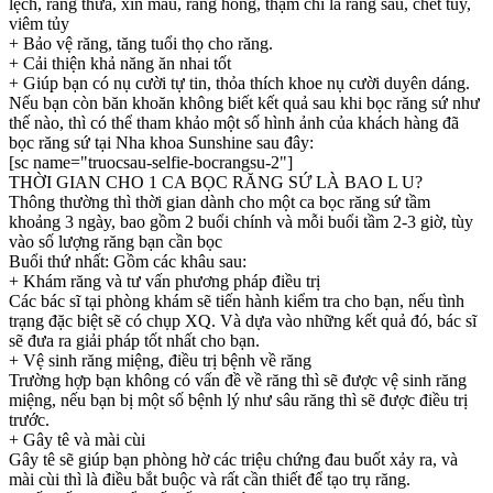
lệch, răng thưa, xỉn màu, răng hỏng, thậm chí là răng sâu, chết tủy,
viêm tủy
+ Bảo vệ răng, tăng tuổi thọ cho răng.
+ Cải thiện khả năng ăn nhai tốt
+ Giúp bạn có nụ cười tự tin, thỏa thích khoe nụ cười duyên dáng.
Nếu bạn còn băn khoăn không biết kết quả sau khi bọc răng sứ như
thế nào, thì có thể tham khảo một số hình ảnh của khách hàng đã
bọc răng sứ tại Nha khoa Sunshine sau đây:
[sc name="truocsau-selfie-bocrangsu-2"]
THỜI GIAN CHO 1 CA BỌC RĂNG SỨ LÀ BAO L U?
Thông thường thì thời gian dành cho một ca bọc răng sứ tầm
khoảng 3 ngày, bao gồm 2 buổi chính và mỗi buổi tầm 2-3 giờ, tùy
vào số lượng răng bạn cần bọc
Buổi thứ nhất: Gồm các khâu sau:
+ Khám răng và tư vấn phương pháp điều trị
Các bác sĩ tại phòng khám sẽ tiến hành kiểm tra cho bạn, nếu tình
trạng đặc biệt sẽ có chụp XQ. Và dựa vào những kết quả đó, bác sĩ
sẽ đưa ra giải pháp tốt nhất cho bạn.
+ Vệ sinh răng miệng, điều trị bệnh về răng
Trường hợp bạn không có vấn đề về răng thì sẽ được vệ sinh răng
miệng, nếu bạn bị một số bệnh lý như sâu răng thì sẽ được điều trị
trước.
+ Gây tê và mài cùi
Gây tê sẽ giúp bạn phòng hờ các triệu chứng đau buốt xảy ra, và
mài cùi thì là điều bắt buộc và rất cần thiết để tạo trụ răng.