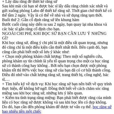
+ Lấy dấu răng để thiết kế răng sứ
Sau khi mài cùi bạn sẽ được bác sĩ lấy dấu răng chính xác nhất và
gửi xuống phòng Labo để thiết kế răng sứ. Thời gian chờ thiết kế có
thể tầm 2 ngày. Vậy là có thể về nhà và sử dụng răng tạm thời.
Buổi thứ 2: Gắn cố định răng sứ lên khung hàm
Bước cuối cùng này diễn ra sau 2 ngày, bạn quay lại nha khoa và
các bác sĩ gắn răng cố định cho bạn.
NGOÀI CHI PHÍ, KHI BỌC SỨ BẠN CẦN LƯU Ý NHỮNG
GÌ?
Khi bọc răng sứ, đồng ý chi phí là một điều rất quan trọng, nhưng
đó cũng chỉ là một điều kiện cần thiết nhất thôi. Bên cạnh đó, bạn
cũng cần phải biết một số lưu ý khác như:
+ Chọn một phòng khám chất lượng: Theo một số nghiên cứu,
phòng khám uy tín chính là yếu tố quan trọng cho một ca bọc răng
sứ có thành công hay không . Bởi nếu bạn chọn được một phòng
khám tốt thì 80% việc bọc răng sứ của bạn đã có cơ hội thành công.
Điều đó nhờ vào chất lượng răng sứ, trang thiết bị, công nghệ, bác
sĩ,…
+ Tìm hiểu kỹ về dịch vụ: Khi bọc răng sứ bạn nên biết về quy trình
thực hiện, để không bỡ ngỡ. Đồng thời biết về cách chăm sóc răng
miệng sau khi bọc răng sứ, những lưu ý liên quan.
+ Kiểm tra tình trạng răng miệng: Bạn phải biết được răng của mình
liệu có bọc răng sứ được không và sau khi bọc lên có đẹp không.
Do đó, bạn cần đến phòng khám để được tư vấn cụ thể.
bọc răng sứ
bao nhiêu tiền một chiếc