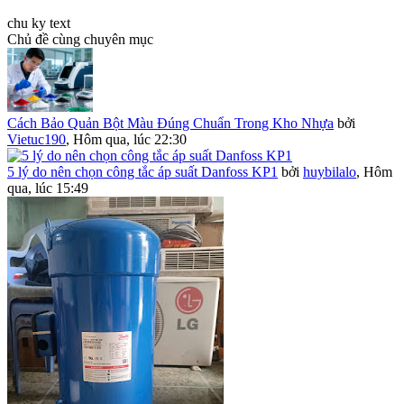
chu ky text
Chủ đề cùng chuyên mục
Cách Bảo Quản Bột Màu Đúng Chuẩn Trong Kho Nhựa
bởi
Vietuc190
,
Hôm qua, lúc 22:30
5 lý do nên chọn công tắc áp suất Danfoss KP1
bởi
huybilalo
,
Hôm
qua, lúc 15:49