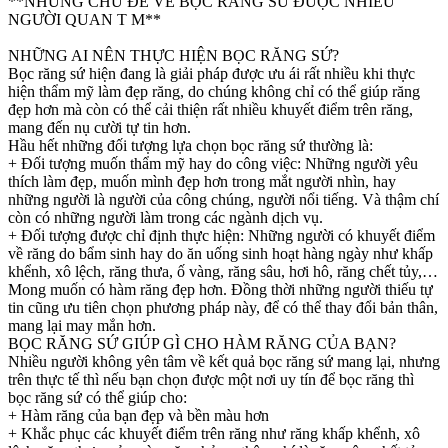
**NHỮNG CHỦ ĐỀ VỀ BỌC RĂNG SỨ ĐƯỢC NHIỀU
NGƯỜI QUAN T M**
NHỮNG AI NÊN THỰC HIỆN BỌC RĂNG SỨ?
Bọc răng sứ hiện đang là giải pháp được ưu ái rất nhiều khi thực
hiện thẩm mỹ làm đẹp răng, do chúng không chỉ có thể giúp răng
đẹp hơn mà còn có thể cải thiện rất nhiều khuyết điểm trên răng,
mang đến nụ cười tự tin hơn.
Hầu hết những đối tượng lựa chọn bọc răng sứ thường là:
+ Đối tượng muốn thẩm mỹ hay do công việc: Những người yêu
thích làm đẹp, muốn mình đẹp hơn trong mắt người nhìn, hay
những người là người của công chúng, người nổi tiếng. Và thậm chí
còn có những người làm trong các ngành dịch vụ.
+ Đối tượng được chỉ định thực hiện: Những người có khuyết điểm
về răng do bẩm sinh hay do ăn uống sinh hoạt hàng ngày như khấp
khểnh, xô lệch, răng thưa, ố vàng, răng sâu, hơi hô, răng chết tủy,…
Mong muốn có hàm răng đẹp hơn. Đồng thời những người thiếu tự
tin cũng ưu tiên chọn phương pháp này, để có thể thay đổi bản thân,
mang lại may mắn hơn.
BỌC RĂNG SỨ GIÚP GÌ CHO HÀM RĂNG CỦA BẠN?
Nhiều người không yên tâm về kết quả bọc răng sứ mang lại, nhưng
trên thực tế thì nếu bạn chọn được một nơi uy tín để bọc răng thì
bọc răng sứ có thể giúp cho:
+ Hàm răng của bạn đẹp và bền màu hơn
+ Khắc phục các khuyết điểm trên răng như răng khấp khểnh, xô