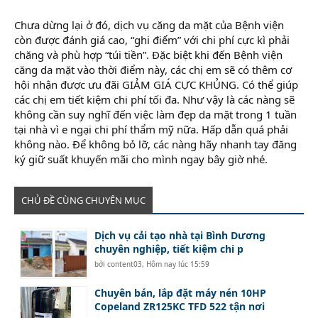
Chưa dừng lại ở đó, dịch vụ căng da mặt của Bệnh viện
còn được đánh giá cao, “ghi điểm” với chi phí cực kì phải
chăng và phù hợp “túi tiền”. Đặc biệt khi đến Bệnh viện
căng da mặt vào thời điểm này, các chị em sẽ có thêm cơ
hội nhận được ưu đãi GIẢM GIÁ CỰC KHỦNG. Có thể giúp
các chị em tiết kiệm chi phí tối đa. Như vậy là các nàng sẽ
không cần suy nghĩ đến việc làm đẹp da mặt trong 1 tuần
tại nhà vì e ngại chi phí thẩm mỹ nữa. Hấp dẫn quá phải
không nào. Để không bỏ lỡ, các nàng hãy nhanh tay đăng
ký giữ suất khuyến mãi cho mình ngay bây giờ nhé.
CHỦ ĐỀ CÙNG CHUYÊN MỤC
Dịch vụ cải tạo nhà tại Bình Dương
chuyên nghiệp, tiết kiệm chi p
bởi
content03
,
Hôm nay lúc 15:59
Chuyên bán, lắp đặt máy nén 10HP
Copeland ZR125KC TFD 522 tận nơi