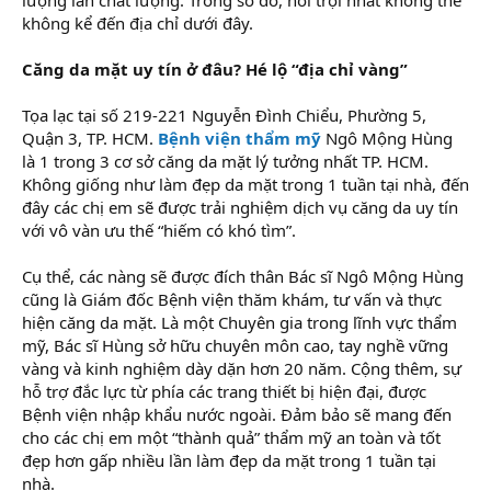
không kể đến địa chỉ dưới đây.
Căng da mặt uy tín ở đâu? Hé lộ “địa chỉ vàng”
Tọa lạc tại số 219-221 Nguyễn Đình Chiểu, Phường 5,
Quận 3, TP. HCM.
Bệnh viện thẩm mỹ
Ngô Mộng Hùng
là 1 trong 3 cơ sở căng da mặt lý tưởng nhất TP. HCM.
Không giống như làm đẹp da mặt trong 1 tuần tại nhà, đến
đây các chị em sẽ được trải nghiệm dịch vụ căng da uy tín
với vô vàn ưu thế “hiếm có khó tìm”.
Cụ thể, các nàng sẽ được đích thân Bác sĩ Ngô Mộng Hùng
cũng là Giám đốc Bệnh viện thăm khám, tư vấn và thực
hiện căng da mặt. Là một Chuyên gia trong lĩnh vực thẩm
mỹ, Bác sĩ Hùng sở hữu chuyên môn cao, tay nghề vững
vàng và kinh nghiệm dày dặn hơn 20 năm. Cộng thêm, sự
hỗ trợ đắc lực từ phía các trang thiết bị hiện đại, được
Bệnh viện nhập khẩu nước ngoài. Đảm bảo sẽ mang đến
cho các chị em một “thành quả” thẩm mỹ an toàn và tốt
đẹp hơn gấp nhiều lần làm đẹp da mặt trong 1 tuần tại
nhà.