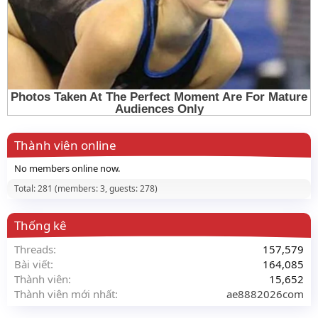
Thành viên online
No members online now.
Total: 281 (members: 3, guests: 278)
Thống kê
Threads
157,579
Bài viết
164,085
Thành viên
15,652
Thành viên mới nhất
ae8882026com