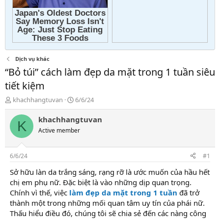
Dịch vụ khác
“Bỏ túi” cách làm đẹp da mặt trong 1 tuần siêu
tiết kiệm
T
N
khachhangtuvan
6/6/24
h
g
r
à
khachhangtuvan
K
e
y
Active member
a
g
d
ử
s
i
6/6/24
#1
t
a
Sở hữu làn da trắng sáng, rạng rỡ là ước muốn của hầu hết
r
chị em phụ nữ. Đặc biệt là vào những dịp quan trọng.
t
Chính vì thế, việc
làm đẹp da mặt trong 1 tuần
đã trở
e
thành một trong những mối quan tâm uy tín của phái nữ.
r
Thấu hiểu điều đó, chúng tôi sẽ chia sẻ đến các nàng công