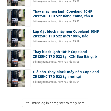
bởi
maynendanfoss
,
Hôm nay lúc 15:29
Thay máy nén lạnh Copeland 10HP
ZR125KC TFD 522 hàng China, tận n
bởi
maynendanfoss
,
Hôm nay lúc 15:22
Lắp đặt block máy nén Copeland 10HP
ZR125KC TFD 522 mới 100%, bảo
bởi
maynendanfoss
,
Hôm nay lúc 15:19
Thay block lạnh 10HP Copeland
ZR125KC TFD 522 tại KCN Bàu Bàng, b
bởi
maynendanfoss
,
Hôm nay lúc 15:08
Giá bán, thay block máy nén Copeland
ZR125KC TFD 522 tận nơi tại
bởi
maynendanfoss
,
Hôm nay lúc 15:04
You must log in or register to reply here.