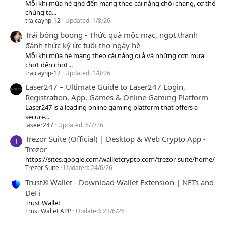
Mỗi khi mùa hè ghé đến mang theo cái nắng chói chang, cơ thể
chúng ta...
traicayhp-12
Updated:
1/8/26
Trái bòng boong - Thức quà mộc mạc, ngọt thanh
đánh thức ký ức tuổi thơ ngày hè
Mỗi khi mùa hè mang theo cái nắng oi ả và những cơn mưa
chợt đến chợt...
traicayhp-12
Updated:
1/8/26
Laser247 – Ultimate Guide to Laser247 Login,
Registration, App, Games & Online Gaming Platform
Laser247 is a leading online gaming platform that offers a
secure...
laseer247
Updated:
6/7/26
Trezor Suite (Official) | Desktop & Web Crypto App -
Trezor
https://sites.google.com/wallletcrypto.com/trezor-suite/home/
Trezor Suite
Updated:
24/6/26
Trust® Wallet - Download Wallet Extension | NFTs and
DeFi
Trust Wallet
Trust Wallet APP
Updated:
23/6/26