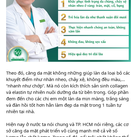
Theo đó, căng da mặt không những giúp làn da loại bỏ các
khuyết điểm như nhăn nheo, chảy xệ, không đều màu,…
“nhanh như chớp”. Mà nó còn kích thích sản sinh collagen
và elastin tự nhiên nuôi dưỡng da từ bên trong. Góp phần
đem đến cho các chị em một làn da mịn màng, trắng sáng
và đàn hồi tốt hơn hẳn làm đẹp da mặt trong 1 tuần tự
nhiên tại nhà.
Hiện nay ở nước ta nói chung và TP. HCM nói riêng, các cơ
sở căng da mặt phát triển vô cùng mạnh mẽ cả về số
lượng lẫn chất lượng. Trong số đó, nổi trội nhất không thể