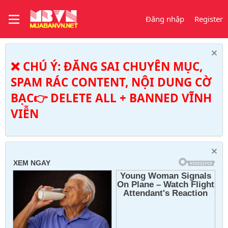
Đăng nhập
Register
❌ CHÚ Ý: ĐĂNG SAI CHUYÊN MỤC,
SPAM RÁC CONTENT, NỘI DUNG CỜ
BẠC👉 DELETE ALL + BANNED VĨNH
VIỄN