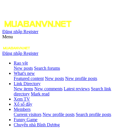
Đăng nhập
Register
Menu
Đăng nhập
Register
Rao vặt
New posts
Search forums
What's new
Featured content
New posts
New profile posts
Link Directory
New items
New comments
Latest reviews
Search link
directory
Mark read
Xem TV
Xổ số đây
Members
Current visitors
New profile posts
Search profile posts
Funny Game
Chuyển nhà Bình Dương