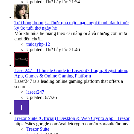
Updated:
Thứ bảy lúc 21:54
Trái bòng boong - Thức quà mộc mạc, ngọt thanh đánh thức
ký ức tuổi thơ ngày hè
Mỗi khi mùa hè mang theo cái nắng oi ả và những cơn mưa
chợt đến chợt...
traicayhp-12
Updated:
Thứ bảy lúc 21:46
Laser247 – Ultimate Guide to Laser247 Login, Registration,
App, Games & Online Gaming Platform
Laser247 is a leading online gaming platform that offers a
secure...
laseer247
Updated:
6/7/26
Trezor Suite (Official) | Desktop & Web Crypto App - Trezor
https://sites.google.com/wallletcrypto.com/trezor-suite/home/
Trezor Suite