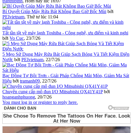
tranthibinh
,
Hôm nay lúc 16:07
Bí Quyết Giúp Máy Rửa Bát Không Bao Giờ Bốc Mùi
bởi
PEIvietnam
,
Thứ tư lúc 11:04
Tất tần tật về máy lạnh Toshiba - Công nghệ, ưu điểm và kinh nghi
bởi
Vo Cuc
,
23/7/26
5 Mẹo Sử Dụng Máy Rửa Bát Giúp Sạch Bóng Và Tiết Kiệm Điện
Nước
bởi
PEIvietnam
,
22/7/26
Bạc Đồng Tự Bôi Trơn - Giải Pháp Chống Mài Mòn, Giảm Ma Sát
Hiệu
bởi
tramanh09
,
22/7/26
Chuyên cung cấp mô đun I/O Mitsubishi QX41Y41P
bởi
hoanganhphuong
,
20/7/26
You must log in or register to reply here.