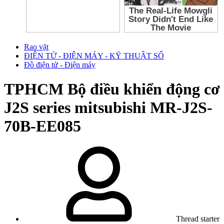
Rao vặt
ĐIỆN TỬ - ĐIỆN MÁY - KỸ THUẬT SỐ
Đồ điện tử - Điện máy
TPHCM
Bộ điều khiển động cơ
J2S series mitsubishi MR-J2S-
70B-EE085
Thread starter