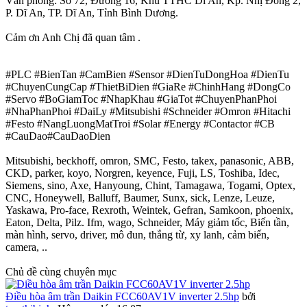
Văn phòng: Số 72, Đường 16, Khu TTHC Dĩ An, Kp. Nhị Đồng 2,
P. Dĩ An, TP. Dĩ An, Tỉnh Bình Dương.
Cảm ơn Anh Chị đã quan tâm .
#PLC #BienTan #CamBien #Sensor #DienTuDongHoa #DienTu
#ChuyenCungCap #ThietBiDien #GiaRe #ChinhHang #DongCo
#Servo #BoGiamToc #NhapKhau #GiaTot #ChuyenPhanPhoi
#NhaPhanPhoi #DaiLy #Mitsubishi #Schneider #Omron #Hitachi
#Festo #NangLuongMatTroi #Solar #Energy #Contactor #CB
#CauDao#CauDaoDien
Mitsubishi, beckhoff, omron, SMC, Festo, takex, panasonic, ABB,
CKD, parker, koyo, Norgren, keyence, Fuji, LS, Toshiba, Idec,
Siemens, sino, Axe, Hanyoung, Chint, Tamagawa, Togami, Optex,
CNC, Honeywell, Balluff, Baumer, Sunx, sick, Lenze, Leuze,
Yaskawa, Pro-face, Rexroth, Weintek, Gefran, Samkoon, phoenix,
Eaton, Delta, Pilz. Ifm, wago, Schneider, Máy giảm tốc, Biến tần,
màn hình, servo, driver, mô đun, thắng từ, xy lanh, cảm biến,
camera, ..
Chủ đề cùng chuyên mục
Điều hòa âm trần Daikin FCC60AV1V inverter 2.5hp
bởi