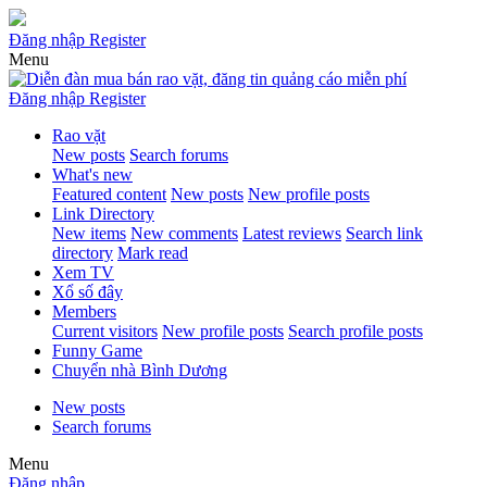
Đăng nhập
Register
Menu
Đăng nhập
Register
Rao vặt
New posts
Search forums
What's new
Featured content
New posts
New profile posts
Link Directory
New items
New comments
Latest reviews
Search link
directory
Mark read
Xem TV
Xổ số đây
Members
Current visitors
New profile posts
Search profile posts
Funny Game
Chuyển nhà Bình Dương
New posts
Search forums
Menu
Đăng nhập