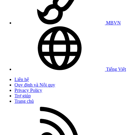
MBVN
Tiếng Việt
Liên hệ
Quy định và Nội quy
Privacy Policy
Trợ giúp
Trang chủ