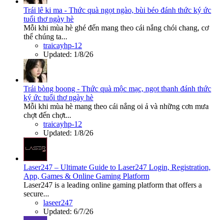
Trái lê ki ma - Thức quà ngọt ngào, bùi béo đánh thức ký ức
tuổi thơ ngày hè
Mỗi khi mùa hè ghé đến mang theo cái nắng chói chang, cơ
thể chúng ta...
traicayhp-12
Updated:
1/8/26
Trái bòng boong - Thức quà mộc mạc, ngọt thanh đánh thức
ký ức tuổi thơ ngày hè
Mỗi khi mùa hè mang theo cái nắng oi ả và những cơn mưa
chợt đến chợt...
traicayhp-12
Updated:
1/8/26
Laser247 – Ultimate Guide to Laser247 Login, Registration,
App, Games & Online Gaming Platform
Laser247 is a leading online gaming platform that offers a
secure...
laseer247
Updated:
6/7/26