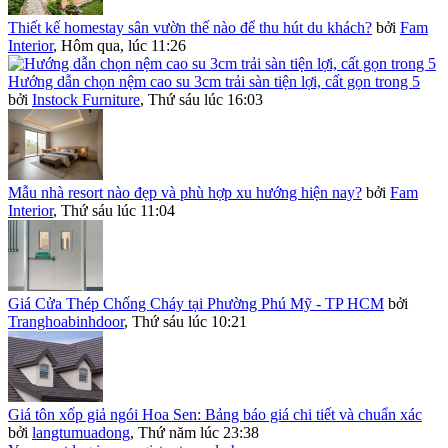
Thiết kế homestay sân vườn thế nào để thu hút du khách?
bởi
Fam
Interior
,
Hôm qua, lúc 11:26
Hướng dẫn chọn nệm cao su 3cm trải sàn tiện lợi, cất gọn trong 5
bởi
Instock Furniture
,
Thứ sáu lúc 16:03
Mẫu nhà resort nào đẹp và phù hợp xu hướng hiện nay?
bởi
Fam
Interior
,
Thứ sáu lúc 11:04
Giá Cửa Thép Chống Cháy tại Phường Phú Mỹ - TP HCM
bởi
Tranghoabinhdoor
,
Thứ sáu lúc 10:21
Giá tôn xốp giả ngói Hoa Sen: Bảng báo giá chi tiết và chuẩn xác
bởi
langtumuadong
,
Thứ năm lúc 23:38