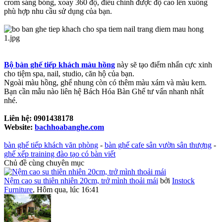
crom sáng bóng, xoay 360 độ, điều chỉnh được độ cao lên xuống
phù hợp nhu cầu sử dụng của bạn.
Bộ bàn ghế tiếp khách màu hồng
này sẽ tạo điểm nhấn cực xinh
cho tiệm spa, nail, studio, căn hộ của bạn.
Ngoài màu hồng, ghế nhung còn có thêm màu xám và màu kem.
Bạn cần mẫu nào liên hệ Bách Hóa Bàn Ghế tư vấn nhanh nhất
nhé.
Liên hệ: 0901438178
Website:
bachhoabanghe.com
bàn ghế tiếp khách văn phòng
-
bàn ghế cafe sân vườn sân thượng
-
ghế xếp training đào tạo có bàn viết
Chủ đề cùng chuyên mục
Nệm cao su thiên nhiên 20cm, trở mình thoải mái
bởi
Instock
Furniture
,
Hôm qua, lúc 16:41