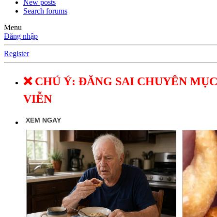
New posts
Search forums
Menu
Đăng nhập
Register
❌ CHÚ Ý: ĐĂNG SAI CHUYÊN MỤC
VIỄN