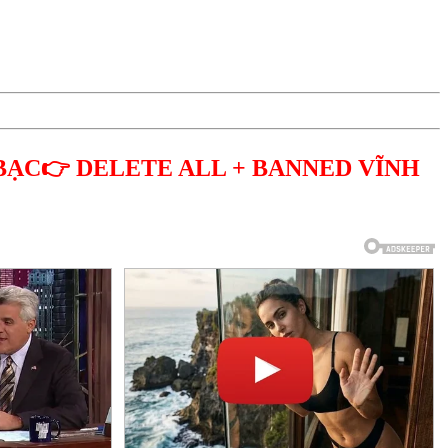
BẠC👉 DELETE ALL + BANNED VĨNH