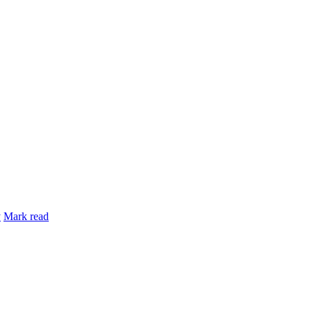
y
Mark read