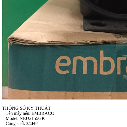
THÔNG SỐ KỸ THUẬT:
– Tên máy nén: EMBRACO
– Model: NEU2155GK
– Công suất: 3/4HP