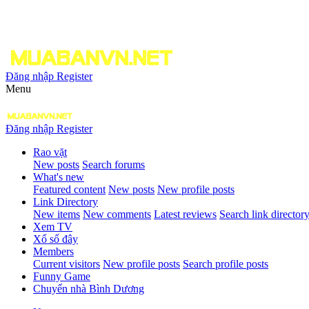
Đăng nhập
Register
Menu
Đăng nhập
Register
Rao vặt
New posts
Search forums
What's new
Featured content
New posts
New profile posts
Link Directory
New items
New comments
Latest reviews
Search link director
Xem TV
Xổ số đây
Members
Current visitors
New profile posts
Search profile posts
Funny Game
Chuyển nhà Bình Dương