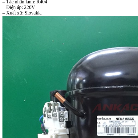
– Tác nhân lạnh: R404
– Điện áp: 220V
– Xuất xứ: Slovakia