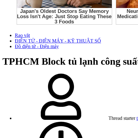
Rao vặt
ĐIỆN TỬ - ĐIỆN MÁY - KỸ THUẬT SỐ
Đồ điện tử - Điện máy
TPHCM
Block tủ lạnh công s
Thread starter