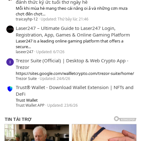
đánh thức ký ức tuổi thơ ngày hè
Mỗi khi mùa hè mang theo cái nắng oi ả và những cơn mưa
chợt đến chợt...
traicayhp-12
Updated:
Thứ bảy lúc 21:46
Laser247 – Ultimate Guide to Laser247 Login,
Registration, App, Games & Online Gaming Platform
Laser247 is a leading online gaming platform that offers a
secure...
laseer247
Updated:
6/7/26
Trezor Suite (Official) | Desktop & Web Crypto App -
Trezor
https://sites.google.com/wallletcrypto.com/trezor-suite/home/
Trezor Suite
Updated:
24/6/26
Trust® Wallet - Download Wallet Extension | NFTs and
DeFi
Trust Wallet
Trust Wallet APP
Updated:
23/6/26