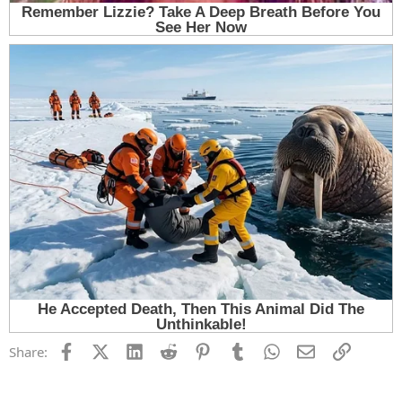
Facebook
X (Twitter)
LinkedIn
Reddit
Pinterest
Tumblr
WhatsApp
Email
Link
Share: