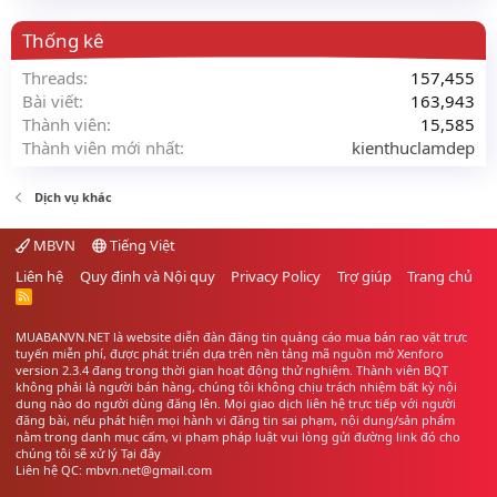
Thống kê
Threads
157,455
Bài viết
163,943
Thành viên
15,585
Thành viên mới nhất
kienthuclamdep
Dịch vụ khác
MBVN
Tiếng Việt
Liên hệ
Quy định và Nội quy
Privacy Policy
Trợ giúp
Trang chủ
R
S
S
MUABANVN.NET là website diễn đàn đăng tin quảng cáo
mua bán rao vặt
trực
tuyến miễn phí, được phát triển dựa trên nền tảng mã nguồn mở Xenforo
version 2.3.4 đang trong thời gian hoạt động thử nghiệm. Thành viên BQT
không phải là người bán hàng, chúng tôi không chịu trách nhiệm bất kỳ nội
dung nào do người dùng đăng lên. Mọi giao dịch liên hệ trực tiếp với người
đăng bài, nếu phát hiện mọi hành vi đăng tin sai phạm, nội dung/sản phẩm
nằm trong danh mục cấm, vi phạm pháp luật vui lòng gửi đường link đó cho
chúng tôi sẽ xử lý
Tại đây
Liên hệ QC: mbvn.net@gmail.com