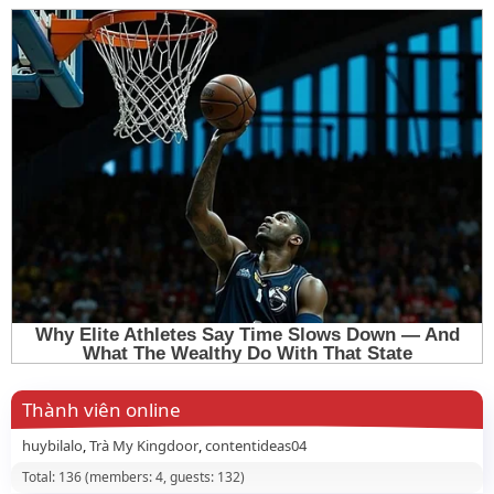
Thành viên online
huybilalo
Trà My Kingdoor
contentideas04
Total: 136 (members: 4, guests: 132)