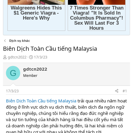
Dịch vụ khác
Biên Dịch Toàn Cầu tiếng Malaysia
T
N
gdtcn2022
17/3/23
h
g
r
à
gdtcn2022
G
e
y
Member
a
g
d
ử
s
i
17/3/23
#1
t
a
Biên Dịch Toàn Cầu tiếng Malaysia
trải qua nhiều năm hoạt
r
động ở lĩnh vực dịch vụ dịch thuật, biên dịch đa ngôn ngữ
t
chuyên nghiệp, chúng tôi hiểu rằng đạo đức nghề nghiệp
e
và sự tin tưởng của khách hàng là hai điều cốt yếu mà tất
r
cả doanh nghiệp cần phải hướng đến, là hai khái niệm có
quan hệ hữu cơ với nhau và không thể tách rời.