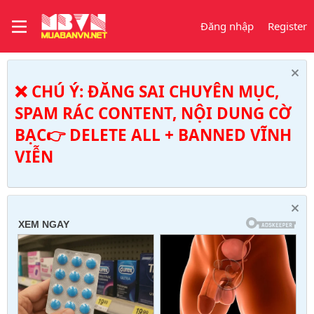
Đăng nhập
Register
❌ CHÚ Ý: ĐĂNG SAI CHUYÊN MỤC,
SPAM RÁC CONTENT, NỘI DUNG CỜ
BẠC👉 DELETE ALL + BANNED VĨNH
VIỄN