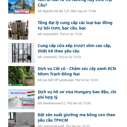
Câu?
bởi
Nghiêm Hà My 123
,
Hôm nay lúc 13:44
Tổng đại lý cung cấp các loại bạc đồng
tự bôi trơn, bạc cầu, bạc
bởi
tramanh09
,
Thứ tư lúc 15:39
Cung cấp cửa xếp trượt slim cao cấp,
thiết kế theo yêu cầu
bởi
content03
,
Thứ tư lúc 14:32
Dịch vụ Cắt cỏ - Chăm sóc cây xanh KCN
Nhơn Trạch Đồng Nai
bởi
Gia Kiệt DP Landscape
,
Thứ tư lúc 14:24
Dịch vụ hồ sơ visa Hungary bao đậu, chi
phí hợp lý
bởi
thanhnienmoi12
,
Thứ hai lúc 15:06
Đặt sản xuất giường mẹ bồng con theo
yêu cầu TPHCM
bởi
contentideas04
,
Thứ hai lúc 10:33