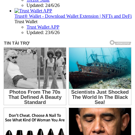
Updated:
24/6/26
Trust® Wallet - Download Wallet Extension | NFTs and DeFi
Trust Wallet
Trust Wallet APP
Updated:
23/6/26