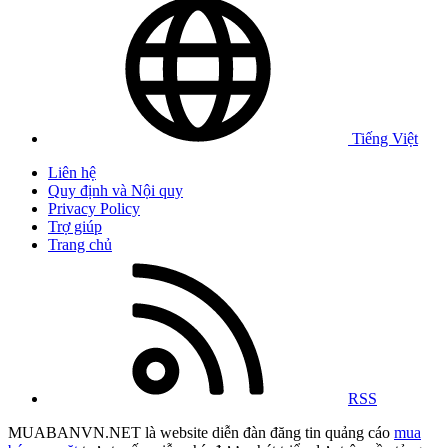
Tiếng Việt
Liên hệ
Quy định và Nội quy
Privacy Policy
Trợ giúp
Trang chủ
RSS
MUABANVN.NET là website diễn đàn đăng tin quảng cáo
mua