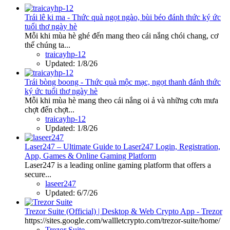
Trái lê ki ma - Thức quà ngọt ngào, bùi béo đánh thức ký ức
tuổi thơ ngày hè
Mỗi khi mùa hè ghé đến mang theo cái nắng chói chang, cơ
thể chúng ta...
traicayhp-12
Updated:
1/8/26
Trái bòng boong - Thức quà mộc mạc, ngọt thanh đánh thức
ký ức tuổi thơ ngày hè
Mỗi khi mùa hè mang theo cái nắng oi ả và những cơn mưa
chợt đến chợt...
traicayhp-12
Updated:
1/8/26
Laser247 – Ultimate Guide to Laser247 Login, Registration,
App, Games & Online Gaming Platform
Laser247 is a leading online gaming platform that offers a
secure...
laseer247
Updated:
6/7/26
Trezor Suite (Official) | Desktop & Web Crypto App - Trezor
https://sites.google.com/wallletcrypto.com/trezor-suite/home/
Trezor Suite