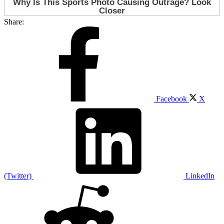
Share:
Facebook
X
(Twitter)
LinkedIn