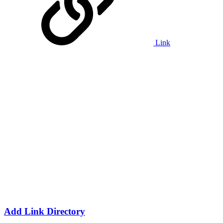
Link
Add Link Directory