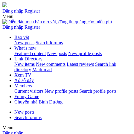
Đăng nhập
Register
Menu
Đăng nhập
Register
Rao vặt
New posts
Search forums
What's new
Featured content
New posts
New profile posts
Link Directory
New items
New comments
Latest reviews
Search link
directory
Mark read
Xem TV
Xổ số đây
Members
Current visitors
New profile posts
Search profile posts
Funny Game
Chuyển nhà Bình Dương
New posts
Search forums
Menu
Đăng nhập