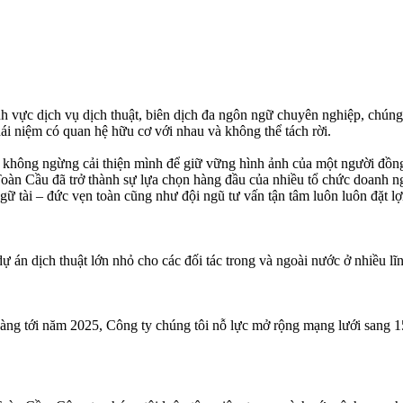
nh vực dịch vụ dịch thuật, biên dịch đa ngôn ngữ chuyên nghiệp, chúng
hái niệm có quan hệ hữu cơ với nhau và không thể tách rời.
uôn không ngừng cải thiện mình để giữ vững hình ảnh của một người đồ
ch Toàn Cầu đã trở thành sự lựa chọn hàng đầu của nhiều tổ chức doanh 
ữ tài – đức vẹn toàn cũng như đội ngũ tư vấn tận tâm luôn luôn đặt lợ
dự án dịch thuật lớn nhỏ cho các đối tác trong và ngoài nước ở nhiều l
àng tới năm 2025, Công ty chúng tôi nỗ lực mở rộng mạng lưới sang 15 q