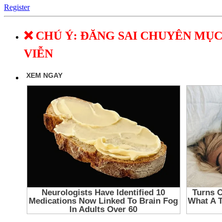
Register
❌ CHÚ Ý: ĐĂNG SAI CHUYÊN MỤC
VIỄN