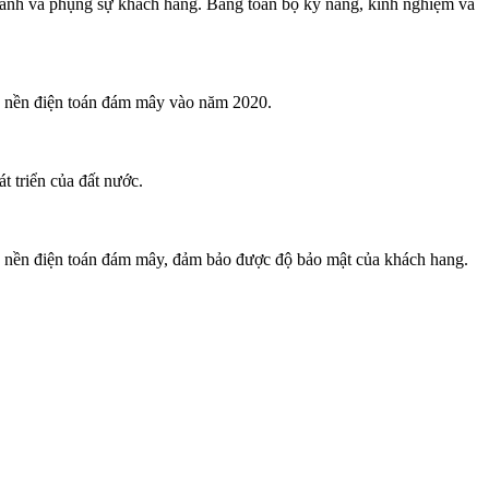
hành và phụng sự khách hàng. Bằng toàn bộ kỹ năng, kinh nghiệm và
rên nền điện toán đám mây vào năm 2020.
t triển của đất nước.
rên nền điện toán đám mây, đảm bảo được độ bảo mật của khách hang.