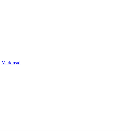
y
Mark read