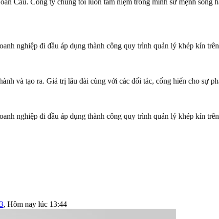
 Toàn Cầu. Công ty chúng tôi luôn tâm niệm trong mình sứ mệnh song 
 doanh nghiệp đi đầu áp dụng thành công quy trình quản lý khép kín t
và tạo ra. Giá trị lâu dài cùng với các đối tác, cống hiến cho sự phá
 doanh nghiệp đi đầu áp dụng thành công quy trình quản lý khép kín t
3
,
Hôm nay lúc 13:44