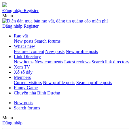
Đăng nhập
Register
Menu
Đăng nhập
Register
Rao vặt
New posts
Search forums
What's new
Featured content
New posts
New profile posts
Link Directory
New items
New comments
Latest reviews
Search link director
Xem TV
Xổ số đây
Members
Current visitors
New profile posts
Search profile posts
Funny Game
Chuyển nhà Bình Dương
New posts
Search forums
Menu
Đăng nhập