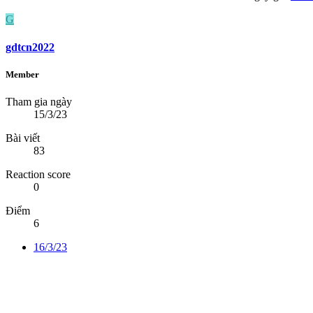
G
gdtcn2022
Member
Tham gia ngày
15/3/23
Bài viết
83
Reaction score
0
Điểm
6
16/3/23