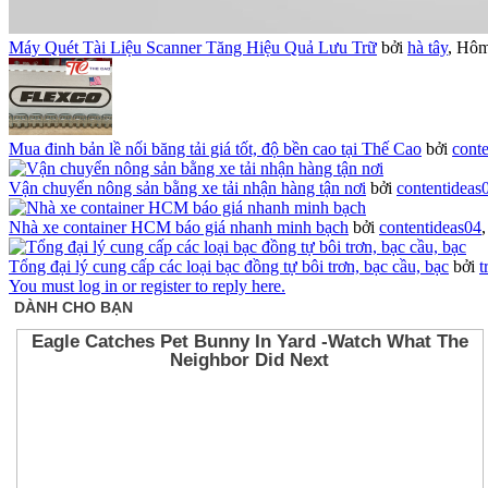
Máy Quét Tài Liệu Scanner Tăng Hiệu Quả Lưu Trữ
bởi
hà tây
,
Hôm 
Mua đinh bản lề nối băng tải giá tốt, độ bền cao tại Thế Cao
bởi
conte
Vận chuyển nông sản bằng xe tải nhận hàng tận nơi
bởi
contentideas
Nhà xe container HCM báo giá nhanh minh bạch
bởi
contentideas04
Tổng đại lý cung cấp các loại bạc đồng tự bôi trơn, bạc cầu, bạc
bởi
t
You must log in or register to reply here.