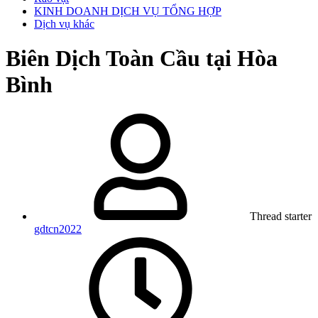
KINH DOANH DỊCH VỤ TỔNG HỢP
Dịch vụ khác
Biên Dịch Toàn Cầu tại Hòa
Bình
Thread starter
gdtcn2022