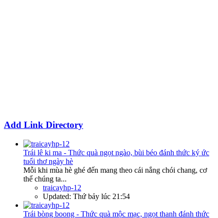
Add Link Directory
Trái lê ki ma - Thức quà ngọt ngào, bùi béo đánh thức ký ức
tuổi thơ ngày hè
Mỗi khi mùa hè ghé đến mang theo cái nắng chói chang, cơ
thể chúng ta...
traicayhp-12
Updated:
Thứ bảy lúc 21:54
Trái bòng boong - Thức quà mộc mạc, ngọt thanh đánh thức