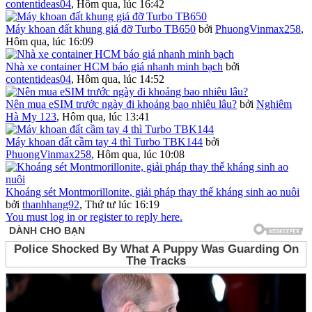
contentideas04
,
Hôm qua, lúc 16:42
Máy khoan đất khung giá đỡ Turbo TB650
bởi
PhuongVinmax258
,
Hôm qua, lúc 16:09
Nhà xe container HCM báo giá nhanh minh bạch
bởi
contentideas04
,
Hôm qua, lúc 14:52
Nên mua eSIM trước ngày đi khoảng bao nhiêu lâu?
bởi
Nghiêm
Hà My 123
,
Hôm qua, lúc 13:41
Máy khoan đất cầm tay 4 thì Turbo TBK144
bởi
PhuongVinmax258
,
Hôm qua, lúc 10:08
Khoáng sét Montmorillonite, giải pháp thay thế kháng sinh ao nuôi
bởi
thanhhang92
,
Thứ tư lúc 16:19
You must log in or register to reply here.