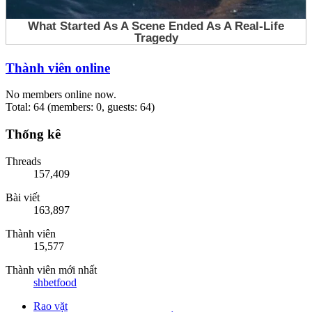
Thành viên online
No members online now.
Total: 64 (members: 0, guests: 64)
Thống kê
Threads
157,409
Bài viết
163,897
Thành viên
15,577
Thành viên mới nhất
shbetfood
Rao vặt