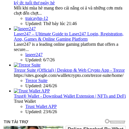
ký ức tuổi thơ ngày hè
Mỗi khi mùa hè mang theo cái nắng oi ả và những cơn mưa
chợt đến chợt...
traicayhp-12
Updated:
Thứ bảy lúc 21:46
Laser247 – Ultimate Guide to Laser247 Login, Registration,
App, Games & Online Gaming Platform
Laser247 is a leading online gaming platform that offers a
secure...
laseer247
Updated:
6/7/26
Trezor Suite (Official) | Desktop & Web Crypto App - Trezor
https://sites.google.com/wallletcrypto.com/trezor-suite/home/
Trezor Suite
Updated:
24/6/26
Trust® Wallet - Download Wallet Extension | NFTs and DeFi
Trust Wallet
Trust Wallet APP
Updated:
23/6/26