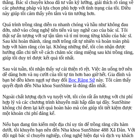
thẳng. Bác sĩ chuyên khoa đã tư vấn kỹ lưỡng, giải thích rõ ràng về
các phương pháp và lựa chọn phù hợp với tình trạng của tôi. Điều
này giúp tôi cảm thấy yên tâm và tin tưởng hơn.
Quá trình trồng răng diễn ra nhanh chóng và hầu như không đau
đớn, nhờ vào công nghệ tiên tiến và tay nghề cao của bác sĩ. Tôi
thật sự ấn tượng với sự tận tâm và tỉ mỉ trong từng khâu của bác sĩ.
Sau khi hoàn thành, răng mới trông rất tự nhiên và hoàn toàn phù
hợp với hàm răng còn lại. Không những thế, tôi còn nhận được
hướng dẫn chi tiết về cách chăm sóc răng miệng sau khi trồng răng,
giúp tôi duy trì được kết quả tốt nhất.
Sau vài tuần, tôi nhận thấy sự cải thiện rõ rệt. Việc ăn uống trở nên
dễ dàng hơn và nụ cười của tôi tự tin hơn bao giờ hết. Gia đình và
bạn bè đều khen ngợi sự thay đổi
Bọc Răng Sứ
này. Tôi cảm thấy
quyết định đến Nha khoa SunShine là đúng đắn nhất.
Ngoài chất lượng dịch vụ tuyệt vời, tôi còn rất ấn tượng với chi phí
hợp lý và các chương trình khuyến mãi hấp dẫn tại đây. SunShine
không chỉ đem lại kết quả hoàn hảo mà còn giúp tôi tiết kiệm được
một khoản chi phí đáng kể.
Nếu bạn đang tìm kiếm một địa chỉ uy tín để trồng răng cửa hàm
dưới, tôi khuyên bạn nên đến Nha khoa SunShine 488 Xã Đàn. Với
đội ngũ bác sĩ chuyên nghiệp, công nghệ hiện đại và dịch vụ khách