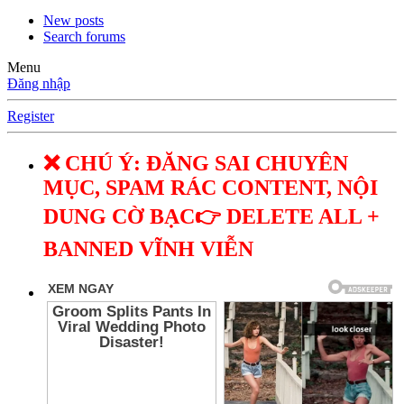
New posts
Search forums
Menu
Đăng nhập
Register
❌ CHÚ Ý: ĐĂNG SAI CHUYÊN
MỤC, SPAM RÁC CONTENT, NỘI
DUNG CỜ BẠC👉 DELETE ALL +
BANNED VĨNH VIỄN