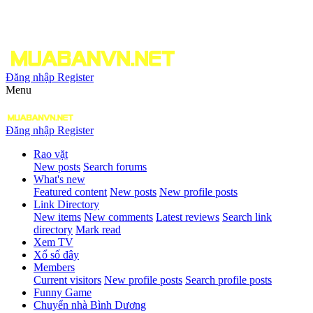
Đăng nhập
Register
Menu
Đăng nhập
Register
Rao vặt
New posts
Search forums
What's new
Featured content
New posts
New profile posts
Link Directory
New items
New comments
Latest reviews
Search link
directory
Mark read
Xem TV
Xổ số đây
Members
Current visitors
New profile posts
Search profile posts
Funny Game
Chuyển nhà Bình Dương