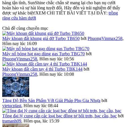
hàng tận tình, SunShine chắc chắn sẽ mang lại cho bạn nụ cười
hoàn hảo và sự hài lòng tuyệt đối. Hãy đến và trải nghiệm để thấy
được sự khác biệt!XEM CHI TIẾT BÀI VIẾT TẠI ĐÂY:
trồng
răng cửa hàm dưới
Chủ đề cùng chuyên mục
Máy khoan đất khung giá đỡ Turbo TB650
bởi
PhuongVinmax258
,
Hôm nay lúc 16:09
Máy nổ bỏng hạt gạo dùng gas Turbo TBG70
bởi
PhuongVinmax258
,
Hôm nay lúc 10:56
Máy khoan đất cầm tay 4 thì Turbo TBK144
bởi
PhuongVinmax258
,
Hôm nay lúc 10:08
Tăng Độ Bền Sản Phẩm Với Giải Pháp Phụ Gia Nhựa
bởi
vietucplast
,
Hôm nay lúc 08:44
Tổng đại lý cung cấp các loại bạc đồng tự bôi trơn, bạc cầu, bạc
bởi
tramanh09
,
Hôm qua, lúc 15:39