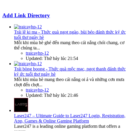
Add Link Directory
Trái lê ki ma - Thức quà ngọt ngào, bùi béo đánh thức ký ức
tuổi thơ ngày hè
Mỗi khi mùa hè ghé đến mang theo cái nắng chói chang, cơ
thể chúng ta...
traicayhp-12
Updated:
Thứ bảy lúc 21:54
Trái bòng boong - Thức quà mộc mạc, ngọt thanh đánh thức
ký ức tuổi thơ ngày hè
Mỗi khi mùa hè mang theo cái nắng oi ả và những cơn mưa
chợt đến chợt...
traicayhp-12
Updated:
Thứ bảy lúc 21:46
Laser247 – Ultimate Guide to Laser247 Login, Registration,
App, Games & Online Gaming Platform
Laser247 is a leading online gaming platform that offers a