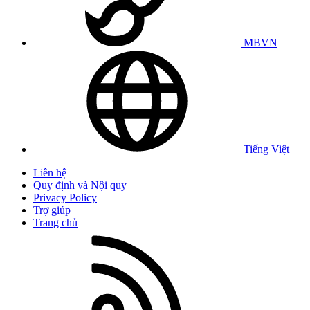
MBVN
Tiếng Việt
Liên hệ
Quy định và Nội quy
Privacy Policy
Trợ giúp
Trang chủ