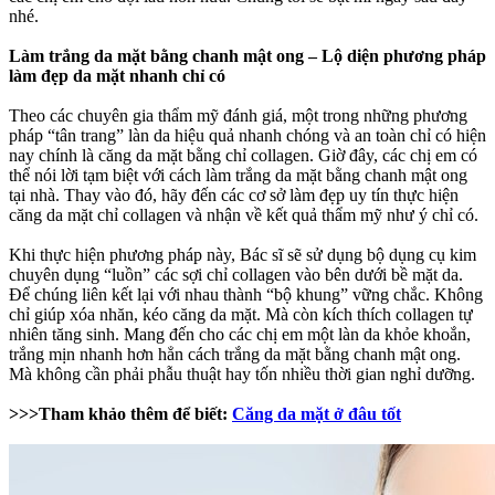
nhé.
Làm trắng da mặt bằng chanh mật ong – Lộ diện phương pháp
làm đẹp da mặt nhanh chỉ có
Theo các chuyên gia thẩm mỹ đánh giá, một trong những phương
pháp “tân trang” làn da hiệu quả nhanh chóng và an toàn chỉ có hiện
nay chính là căng da mặt bằng chỉ collagen. Giờ đây, các chị em có
thể nói lời tạm biệt với cách làm trắng da mặt bằng chanh mật ong
tại nhà. Thay vào đó, hãy đến các cơ sở làm đẹp uy tín thực hiện
căng da mặt chỉ collagen và nhận về kết quả thẩm mỹ như ý chỉ có.
Khi thực hiện phương pháp này, Bác sĩ sẽ sử dụng bộ dụng cụ kim
chuyên dụng “luồn” các sợi chỉ collagen vào bên dưới bề mặt da.
Để chúng liên kết lại với nhau thành “bộ khung” vững chắc. Không
chỉ giúp xóa nhăn, kéo căng da mặt. Mà còn kích thích collagen tự
nhiên tăng sinh. Mang đến cho các chị em một làn da khỏe khoắn,
trắng mịn nhanh hơn hẳn cách trắng da mặt bằng chanh mật ong.
Mà không cần phải phẫu thuật hay tốn nhiều thời gian nghỉ dưỡng.
>>>Tham khảo thêm để biết:
Căng da mặt ở đâu tốt