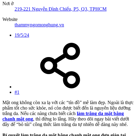
Nơi ở
219-221 Nguyễn Đình Chiểu, P5, Q3, TPHCM
Website
thammyngomonghung.vn
19/5/24
#1
Mật ong không còn xa lạ với các “tín đồ” mê làm đẹp. Ngoài là thực
phẩm tốt cho sức khỏe, nó còn được biết đến là nguyên liệu dưỡng
trắng da. Nếu các nàng chưa biết cách
làm trắng da mặt bằng
chanh mật ong
, thì đừng lo lắng. Hãy theo dõi ngay bài viết dưới
đây để “bỏ túi” công thức làm trắng da tự nhiên dễ dàng này nhé.
Bí quyết làm trắng da mặt bằng chanh mật ong đơn giản tại