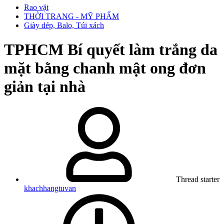
Rao vặt
THỜI TRANG - MỸ PHẨM
Giày dép, Balo, Túi xách
TPHCM
Bí quyết làm trắng da
mặt bằng chanh mật ong đơn
giản tại nhà
Thread starter
khachhangtuvan