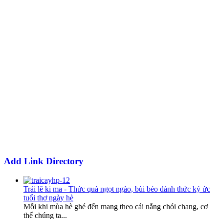
Add Link Directory
Trái lê ki ma - Thức quà ngọt ngào, bùi béo đánh thức ký ức
tuổi thơ ngày hè
Mỗi khi mùa hè ghé đến mang theo cái nắng chói chang, cơ
thể chúng ta...