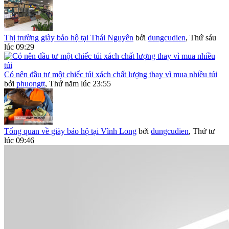
Thị trường giày bảo hộ tại Thái Nguyên
bởi
dungcudien
,
Thứ sáu
lúc 09:29
Có nên đầu tư một chiếc túi xách chất lượng thay vì mua nhiều túi
bởi
phuongtt
,
Thứ năm lúc 23:55
Tổng quan về giày bảo hộ tại Vĩnh Long
bởi
dungcudien
,
Thứ tư
lúc 09:46