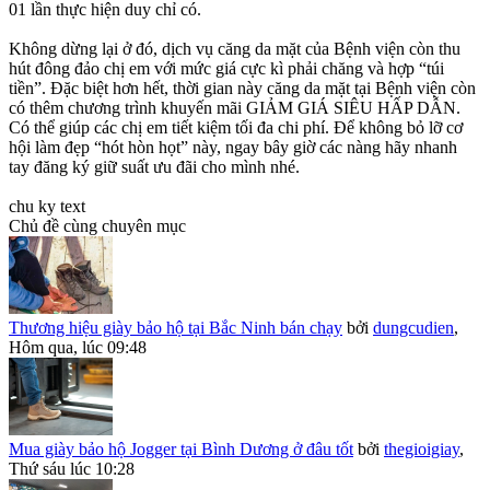
01 lần thực hiện duy chỉ có.
Không dừng lại ở đó, dịch vụ căng da mặt của Bệnh viện còn thu
hút đông đảo chị em với mức giá cực kì phải chăng và hợp “túi
tiền”. Đặc biệt hơn hết, thời gian này căng da mặt tại Bệnh viện còn
có thêm chương trình khuyến mãi GIẢM GIÁ SIÊU HẤP DẪN.
Có thể giúp các chị em tiết kiệm tối đa chi phí. Để không bỏ lỡ cơ
hội làm đẹp “hót hòn họt” này, ngay bây giờ các nàng hãy nhanh
tay đăng ký giữ suất ưu đãi cho mình nhé.
chu ky text
Chủ đề cùng chuyên mục
Thương hiệu giày bảo hộ tại Bắc Ninh bán chạy
bởi
dungcudien
,
Hôm qua, lúc 09:48
Mua giày bảo hộ Jogger tại Bình Dương ở đâu tốt
bởi
thegioigiay
,
Thứ sáu lúc 10:28