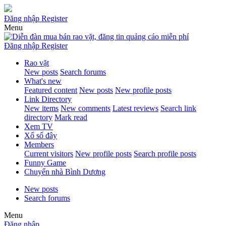
Đăng nhập
Register
Menu
Đăng nhập
Register
Rao vặt
New posts
Search forums
What's new
Featured content
New posts
New profile posts
Link Directory
New items
New comments
Latest reviews
Search link
directory
Mark read
Xem TV
Xổ số đây
Members
Current visitors
New profile posts
Search profile posts
Funny Game
Chuyển nhà Bình Dương
New posts
Search forums
Menu
Đăng nhập