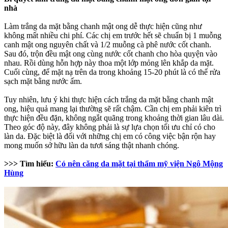
nhà
Làm trắng da mặt bằng chanh mật ong dễ thực hiện cũng như
không mất nhiều chi phí. Các chị em trước hết sẽ chuẩn bị 1 muỗng
canh mật ong nguyên chất và 1/2 muỗng cà phê nước cốt chanh.
Sau đó, trộn đều mật ong cùng nước cốt chanh cho hòa quyện vào
nhau. Rồi dùng hỗn hợp này thoa một lớp mỏng lên khắp da mặt.
Cuối cùng, để mặt nạ trên da trong khoảng 15-20 phút là có thể rửa
sạch mặt bằng nước ấm.
Tuy nhiên, lưu ý khi thực hiện cách trắng da mặt bằng chanh mật
ong, hiệu quả mang lại thường sẽ rất chậm. Cần chị em phải kiên trì
thực hiện đều đặn, không ngắt quãng trong khoảng thời gian lâu dài.
Theo góc độ này, đây không phải là sự lựa chọn tối ưu chỉ có cho
làn da. Đặc biệt là đối với những chị em có công việc bận rộn hay
mong muốn sở hữu làn da tươi sáng thật nhanh chóng.
>>> Tìm hiểu:
Có nên căng da mặt tại thẩm mỹ viện Ngô Mộng
Hùng