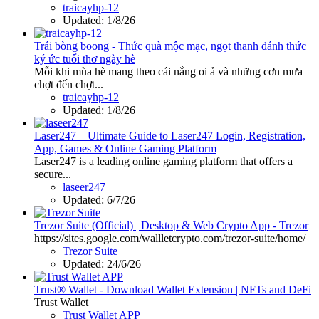
traicayhp-12
Updated:
1/8/26
Trái bòng boong - Thức quà mộc mạc, ngọt thanh đánh thức
ký ức tuổi thơ ngày hè
Mỗi khi mùa hè mang theo cái nắng oi ả và những cơn mưa
chợt đến chợt...
traicayhp-12
Updated:
1/8/26
Laser247 – Ultimate Guide to Laser247 Login, Registration,
App, Games & Online Gaming Platform
Laser247 is a leading online gaming platform that offers a
secure...
laseer247
Updated:
6/7/26
Trezor Suite (Official) | Desktop & Web Crypto App - Trezor
https://sites.google.com/wallletcrypto.com/trezor-suite/home/
Trezor Suite
Updated:
24/6/26
Trust® Wallet - Download Wallet Extension | NFTs and DeFi
Trust Wallet
Trust Wallet APP