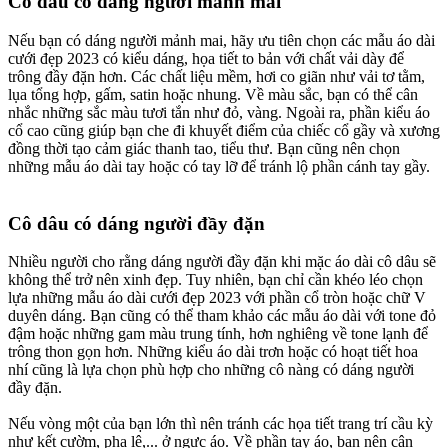
Cô dâu có dáng người mảnh mai​
Nếu bạn có dáng người mảnh mai, hãy ưu tiên chọn các mẫu áo dài
cưới đẹp 2023 có kiểu dáng, họa tiết to bản với chất vải dày để
trông đầy đặn hơn. Các chất liệu mềm, hơi co giãn như vải tơ tằm,
lụa tổng hợp, gấm, satin hoặc nhung. Về màu sắc, bạn có thể cân
nhắc những sắc màu tươi tắn như đỏ, vàng. Ngoài ra, phần kiểu áo
cổ cao cũng giúp bạn che đi khuyết điểm của chiếc cổ gầy và xương
đồng thời tạo cảm giác thanh tao, tiểu thư. Bạn cũng nên chọn
những mẫu áo dài tay hoặc có tay lỡ để tránh lộ phần cánh tay gầy.
Cô dâu có dáng người đầy đặn​
Nhiều người cho rằng dáng người đầy đặn khi mặc áo dài cô dâu sẽ
không thể trở nên xinh đẹp. Tuy nhiên, bạn chỉ cần khéo léo chọn
lựa những mẫu áo dài cưới đẹp 2023 với phần cổ tròn hoặc chữ V
duyên dáng. Bạn cũng có thể tham khảo các mẫu áo dài với tone đỏ
đậm hoặc những gam màu trung tính, hơn nghiêng về tone lạnh để
trông thon gọn hơn. Những kiểu áo dài trơn hoặc có hoạt tiết hoa
nhí cũng là lựa chọn phù hợp cho những cô nàng có dáng người
đầy đặn.
Nếu vòng một của bạn lớn thì nên tránh các họa tiết trang trí cầu kỳ
như kết cườm, pha lê,... ở ngực áo. Về phần tay áo, bạn nên cân