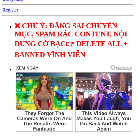
Register
❌ CHÚ Ý: ĐĂNG SAI CHUYÊN
MỤC, SPAM RÁC CONTENT, NỘI
DUNG CỜ BẠC👉 DELETE ALL +
BANNED VĨNH VIỄN