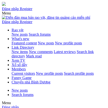
Đăng nhập
Register
Menu
Đăng nhập
Register
Rao vặt
New posts
Search forums
What's new
Featured content
New posts
New profile posts
Link Directory
New items
New comments
Latest reviews
Search link
directory
Mark read
Xem TV
Xổ số đây
Members
Current visitors
New profile posts
Search profile posts
Funny Game
Chuyển nhà Bình Dương
New posts
Search forums
Menu
Đăng nhập