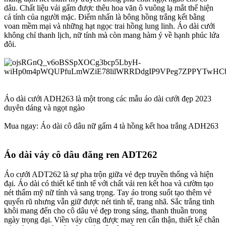
dâu. Chất liệu vải gấm được thêu hoa văn ô vuông lạ mắt thể hiện
cá tính của người mặc. Điểm nhấn là bông hồng trắng kết bằng
voan mềm mại và những hạt ngọc trai hồng lung linh. Áo dài cưới
không chỉ thanh lịch, nữ tính mà còn mang hàm ý về hạnh phúc lứa
đôi.
Áo dài cưới ADH263 là một trong các mẫu áo dài cưới đẹp 2023
duyên dáng và ngọt ngào
Mua ngay: Áo dài cô dâu nữ gấm 4 tà hồng kết hoa trắng ADH263
Áo dài váy cô dâu đăng ren ADT262​
Áo cưới ADT262 là sự pha trộn giữa vẻ đẹp truyền thống và hiện
đại. Áo dài có thiết kế tinh tế với chất vải ren kết hoa và cườm tạo
nét thẩm mỹ nữ tính và sang trọng. Tay áo trong suốt tạo thêm vẻ
quyến rũ nhưng vẫn giữ được nét tinh tế, trang nhã. Sắc trắng tinh
khôi mang đến cho cô dâu vẻ đẹp trong sáng, thanh thuần trong
ngày trọng đại. Viền váy cũng được may ren cẩn thận, thiết kế chân