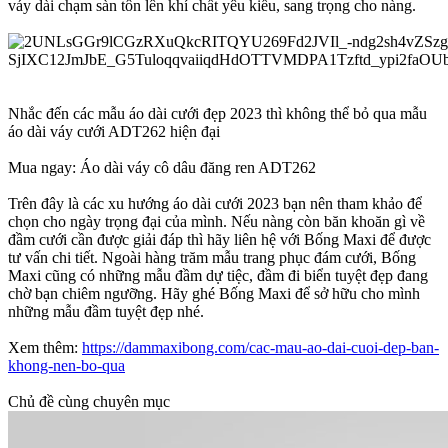
váy dài chạm sàn tôn lên khí chất yêu kiều, sang trọng cho nàng.
Nhắc đến các mẫu áo dài cưới đẹp 2023 thì không thể bỏ qua mẫu
áo dài váy cưới ADT262 hiện đại
Mua ngay: Áo dài váy cô dâu đăng ren ADT262
Trên đây là các xu hướng áo dài cưới 2023 bạn nên tham khảo để
chọn cho ngày trọng đại của mình. Nếu nàng còn băn khoăn gì về
đầm cưới cần được giải đáp thì hãy liên hệ với Bống Maxi để được
tư vấn chi tiết. Ngoài hàng trăm mẫu trang phục đám cưới, Bống
Maxi cũng có những mẫu đầm dự tiệc, đầm đi biển tuyệt đẹp đang
chờ bạn chiêm ngưỡng. Hãy ghé Bống Maxi để sở hữu cho mình
những mẫu đầm tuyệt đẹp nhé.
Xem thêm:
https://dammaxibong.com/cac-mau-ao-dai-cuoi-dep-ban-
khong-nen-bo-qua
Chủ đề cùng chuyên mục