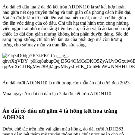
Áo dài cô dâu lụa 2 da đỏ kết tròn ADDN110 là sự kết hợp hoàn
hảo giữa nét đẹp truyền thống và tinh giản của phong cách hiện đại.
Vạt áo được làm từ chất liệu vải lụa mềm mát, ôm sát cơ thể giúp
tôn lên vóc dáng của cô dâu. Chi tiết hạt trai hình tròn cùng những
viên ngọc trai nhỏ màu trắng trên tay áo, cổ áo và tà áo tạo nên một
chiếc áo dài đơn giản nhưng không kém phần duyên dáng. Sắc đỏ
sang trọng không chỉ tôn lên làn da của phái đẹp mà còn tượng
trưng cho sự may mắn và tràn đầy sức sống.
Áo dài cưới ADDN110 là một trong các mẫu áo dài cưới đẹp 2023
Mua ngay: Áo dài cô dâu lụa 2 da đỏ kết tròn ADDN110
Áo dài cô dâu nữ gấm 4 tà hồng kết hoa trắng
ADH263​
Được chế tác trên nền vải gấm màu hồng, áo dài cưới ADH263
mang đậm nét thẩm mỹ truyền thống pha chút ngọt ngào cho cô