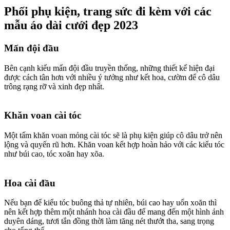
Phối phụ kiện, trang sức đi kèm với các
mẫu áo dài cưới đẹp 2023​
Mấn đội đầu​
Bên cạnh kiểu mấn đội đầu truyền thống, những thiết kế hiện đại
được cách tân hơn với nhiều ý tưởng như kết hoa, cườm để cô dâu
trông rạng rỡ và xinh đẹp nhất.
Khăn voan cài tóc​
Một tấm khăn voan mỏng cài tóc sẽ là phụ kiện giúp cô dâu trở nên
lộng và quyến rũ hơn. Khăn voan kết hợp hoàn hảo với các kiểu tóc
như búi cao, tóc xoăn hay xõa.
Hoa cài đầu​
Nếu bạn để kiểu tóc buông thả tự nhiên, búi cao hay uốn xoăn thì
nên kết hợp thêm một nhánh hoa cài đầu để mang đến một hình ảnh
duyên dáng, tươi tắn đồng thời làm tăng nét thướt tha, sang trọng