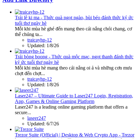
Trái lê ki ma - Thức quà ngọt ngào, bùi béo đánh thức ký ức
tuổi thơ ngày hè
Mỗi khi mùa hè ghé đến mang theo cái nắng chói chang, cơ
thể chúng ta...
traicayhp-12
Updated:
1/8/26
Trái bòng boong - Thức quà mộc mạc, ngọt thanh đánh thức
ký ức tuổi thơ ngày hè
Mỗi khi mùa hè mang theo cái nắng oi ả và những cơn mưa
chợt đến chợt...
traicayhp-12
Updated:
1/8/26
Laser247 – Ultimate Guide to Laser247 Login, Registration,
App, Games & Online Gaming Platform
Laser247 is a leading online gaming platform that offers a
secure...
laseer247
Updated:
6/7/26
Trezor Suite (Official) | Desktop & Web Crypto App - Trezor