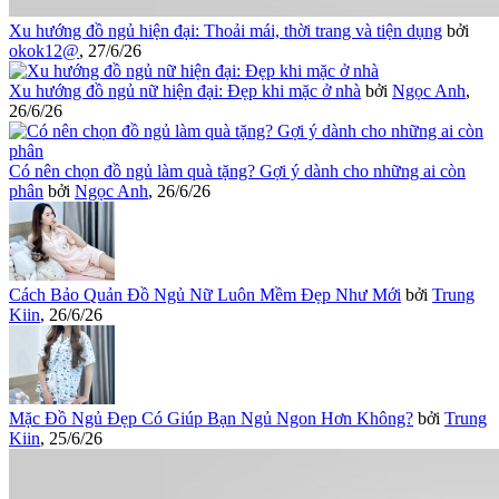
Xu hướng đồ ngủ hiện đại: Thoải mái, thời trang và tiện dụng
bởi
okok12@
,
27/6/26
Xu hướng đồ ngủ nữ hiện đại: Đẹp khi mặc ở nhà
bởi
Ngọc Anh
,
26/6/26
Có nên chọn đồ ngủ làm quà tặng? Gợi ý dành cho những ai còn
phân
bởi
Ngọc Anh
,
26/6/26
Cách Bảo Quản Đồ Ngủ Nữ Luôn Mềm Đẹp Như Mới
bởi
Trung
Kiin
,
26/6/26
Mặc Đồ Ngủ Đẹp Có Giúp Bạn Ngủ Ngon Hơn Không?
bởi
Trung
Kiin
,
25/6/26