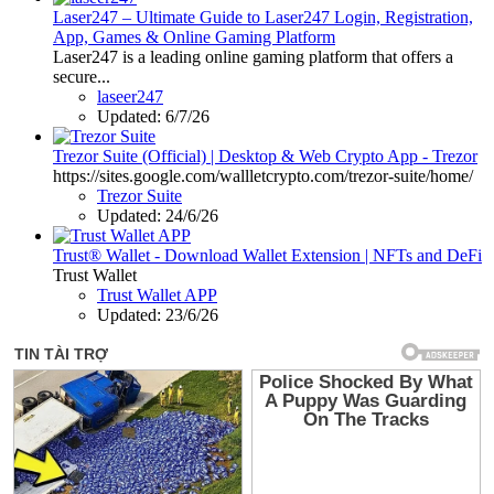
Laser247 – Ultimate Guide to Laser247 Login, Registration,
App, Games & Online Gaming Platform
Laser247 is a leading online gaming platform that offers a
secure...
laseer247
Updated:
6/7/26
Trezor Suite (Official) | Desktop & Web Crypto App - Trezor
https://sites.google.com/wallletcrypto.com/trezor-suite/home/
Trezor Suite
Updated:
24/6/26
Trust® Wallet - Download Wallet Extension | NFTs and DeFi
Trust Wallet
Trust Wallet APP
Updated:
23/6/26