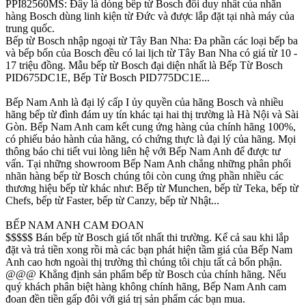
PPI82560MS: Đây là dòng bếp từ Bosch đôi duy nhất của nhãn
hàng Bosch dùng linh kiện từ Đức và được lắp đặt tại nhà máy của
trung quốc.
Bếp từ Bosch nhập ngoại từ Tây Ban Nha: Đa phần các loại bếp ba
và bếp bốn của Bosch đều có lai lịch từ Tây Ban Nha có giá từ 10 -
17 triệu đồng. Mẫu bếp từ Bosch đại diện nhất là Bếp Từ Bosch
PID675DC1E, Bếp Từ Bosch PID775DC1E...
Bếp Nam Anh là đại lý cấp I ủy quyền của hãng Bosch và nhiều
hãng bếp từ đình đám uy tín khác tại hai thị trường là Hà Nội và Sài
Gòn. Bếp Nam Anh cam kết cung ứng hàng của chính hãng 100%,
có phiếu bảo hành của hãng, có chứng thực là đại lý của hãng. Mọi
thông báo chi tiết vui lòng liên hệ với Bếp Nam Anh để được tư
vấn. Tại những showroom Bếp Nam Anh chẳng những phân phối
nhãn hàng bếp từ Bosch chúng tôi còn cung ứng phần nhiều các
thương hiệu bếp từ khác như: Bếp từ Munchen, bếp từ Teka, bếp từ
Chefs, bếp từ Faster, bếp từ Canzy, bếp từ Nhật...
BẾP NAM ANH CAM ĐOAN
$$$$$ Bán bếp từ Bosch giá tốt nhất thi trường. Kể cả sau khi lắp
đặt và trả tiền xong rồi mà các bạn phát hiện tầm giá của Bếp Nam
Anh cao hơn ngoài thị trường thì chúng tôi chịu tất cả bổn phận.
@@@ Khẳng định sản phẩm bếp từ Bosch của chính hãng. Nếu
quý khách phân biệt hàng không chính hãng, Bếp Nam Anh cam
đoan đền tiền gấp đôi với giá trị sản phẩm các bạn mua.