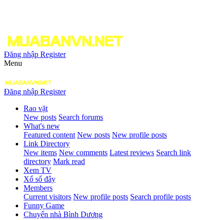
Đăng nhập
Register
Menu
Đăng nhập
Register
Rao vặt
New posts
Search forums
What's new
Featured content
New posts
New profile posts
Link Directory
New items
New comments
Latest reviews
Search link
directory
Mark read
Xem TV
Xổ số đây
Members
Current visitors
New profile posts
Search profile posts
Funny Game
Chuyển nhà Bình Dương