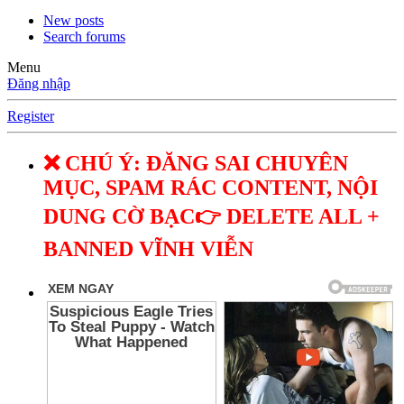
New posts
Search forums
Menu
Đăng nhập
Register
❌ CHÚ Ý: ĐĂNG SAI CHUYÊN
MỤC, SPAM RÁC CONTENT, NỘI
DUNG CỜ BẠC👉 DELETE ALL +
BANNED VĨNH VIỄN