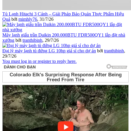
Tủ Lạnh Hitachi 3 Cánh – Giải Pháp Bảo Quản Thực Phẩm Hiệu
Quả
bởi
mimhly76
,
31/7/26
Máy lạnh giấu trần Daikin 200.000BTU FDR500QY1 lắp đặt nhà
xưởng
bởi
tranthibinh
,
29/7/26
Đại lý máy lạnh tủ đứng LG 10hp giá sỉ cho dự án
bởi
tranthibinh
,
29/7/26
You must log in or register to reply here.