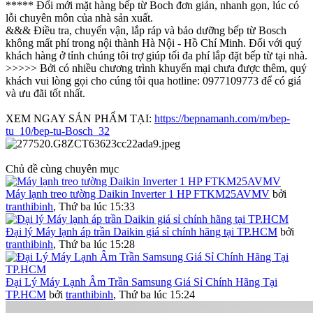
***** Đổi mới mặt hàng bếp từ Boch đơn giản, nhanh gọn, lúc có
lỗi chuyên môn của nhà sản xuất.
&&& Điều tra, chuyển vận, lắp ráp và bảo dưỡng bếp từ Bosch
không mất phí trong nội thành Hà Nội - Hồ Chí Minh. Đối với quý
khách hàng ở tỉnh chúng tôi trợ giúp tối đa phí lắp đặt bếp từ tại nhà.
>>>>> Bởi có nhiều chương trình khuyến mại chưa được thêm, quý
khách vui lòng gọi cho cúng tôi qua hotline: 0977109773 để có giá
và ưu đãi tốt nhất.
XEM NGAY SẢN PHẨM TẠI:
https://bepnamanh.com/m/bep-
tu_10/bep-tu-Bosch_32
Chủ đề cùng chuyên mục
Máy lạnh treo tường Daikin Inverter 1 HP FTKM25AVMV
bởi
tranthibinh
,
Thứ ba lúc 15:33
Đại lý Máy lạnh áp trần Daikin giá sỉ chính hãng tại TP.HCM
bởi
tranthibinh
,
Thứ ba lúc 15:28
Đại Lý Máy Lạnh Âm Trần Samsung Giá Sỉ Chính Hãng Tại
TP.HCM
bởi
tranthibinh
,
Thứ ba lúc 15:24