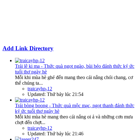
Add Link Directory
Trái lê ki ma - Thức quà ngọt ngào, bùi béo đánh thức ký ức
tuổi thơ ngày hè
Mỗi khi mùa hè ghé đến mang theo cái nắng chói chang, cơ
thể chúng ta...
traicayhp-12
Updated:
Thứ bảy lúc 21:54
Trái bòng boong - Thức quà mộc mạc, ngọt thanh đánh thức
ký ức tuổi thơ ngày hè
Mỗi khi mùa hè mang theo cái nắng oi ả và những cơn mưa
chợt đến chợt...
traicayhp-12
Updated:
Thứ bảy lúc 21:46