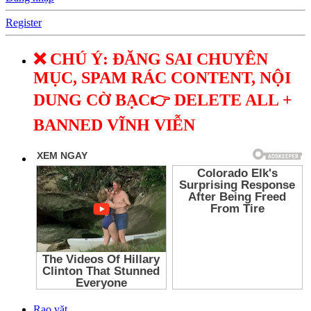
Register
❌ CHÚ Ý: ĐĂNG SAI CHUYÊN
MỤC, SPAM RÁC CONTENT, NỘI
DUNG CỜ BẠC👉 DELETE ALL +
BANNED VĨNH VIỄN
Rao vặt