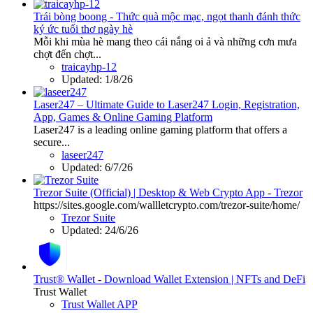
Trái bòng boong - Thức quà mộc mạc, ngọt thanh đánh thức
ký ức tuổi thơ ngày hè
Mỗi khi mùa hè mang theo cái nắng oi ả và những cơn mưa
chợt đến chợt...
traicayhp-12
Updated:
1/8/26
Laser247 – Ultimate Guide to Laser247 Login, Registration,
App, Games & Online Gaming Platform
Laser247 is a leading online gaming platform that offers a
secure...
laseer247
Updated:
6/7/26
Trezor Suite (Official) | Desktop & Web Crypto App - Trezor
https://sites.google.com/wallletcrypto.com/trezor-suite/home/
Trezor Suite
Updated:
24/6/26
Trust® Wallet - Download Wallet Extension | NFTs and DeFi
Trust Wallet
Trust Wallet APP