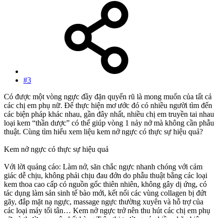
#3
Có được một vòng ngực đầy đặn quyến rũ là mong muốn của tất cả
các chị em phụ nữ. Để thực hiện mơ ước đó có nhiều người tìm đến
các biện pháp khác nhau, gần đây nhất, nhiều chị em truyền tai nhau
loại kem “thần dược” có thể giúp vòng 1 nảy nở mà không cần phẫu
thuật. Cùng tìm hiểu xem liệu kem nở ngực có thực sự hiệu quả?
Kem nở ngực có thực sự hiệu quả
Với lời quảng cáo: Làm nở, săn chắc ngực nhanh chóng với cảm
giác dễ chịu, không phải chịu đau đớn do phẫu thuật bằng các loại
kem thoa cao cấp có nguồn gốc thiên nhiên, không gây dị ứng, có
tác dụng làm sản sinh tế bào mới, kết nối các vùng collagen bị đứt
gãy, đắp mặt nạ ngực, massage ngực thường xuyên và hỗ trợ của
các loại máy tối tân… Kem nở ngực trở nên thu hút các chị em phụ