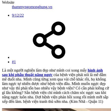
Website
thammyngomonghung.vn
9/12/22
#1
Là một người nghiện làm đẹp như mình coi xong mấy
hình ảnh
sau khi phẫu thuật nâng ngực
của bệnh viện phải nói là mê đắm
mê đuối nha. Mình cũng từng xem qua vài chỗ khác rồi, họ không
làm ngực tự nhiên được như bệnh viện đâu. Mình muốn ngực đẹp
như vậy thì phải tốn bao nhiêu vậy bệnh viện? Có cần phải kiêng cữ
gì lâu không? Sẵn bệnh viện chỉ mình cách chăm sóc ngực sau khi
nâng ngực luôn nha. Đợi bệnh viện phản hồi xong rồi mình mới sắp
xếp đến làm. bệnh viện tranh thủ sớm nha. (Kim Nhã - Quận 11)