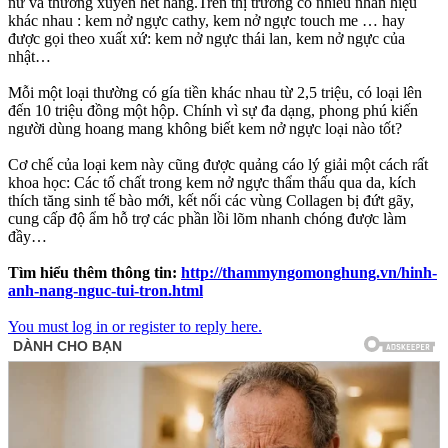
nữ và thường xuyên hết hàng.Trên thị trường có nhiều nhãn hiệu
khác nhau : kem nở ngực cathy, kem nở ngực touch me … hay
được gọi theo xuất xứ: kem nở ngực thái lan, kem nở ngực của
nhật…
Mỗi một loại thường có gía tiền khác nhau từ 2,5 triệu, có loại lên
đến 10 triệu đồng một hộp. Chính vì sự đa dạng, phong phú kiến
người dùng hoang mang không biết kem nở ngực loại nào tốt?
Cơ chế của loại kem này cũng được quảng cáo lý giải một cách rất
khoa học: Các tố chất trong kem nở ngực thẩm thấu qua da, kích
thích tăng sinh tế bào mới, kết nối các vùng Collagen bị đứt gãy,
cung cấp độ ẩm hỗ trợ các phần lồi lõm nhanh chóng được làm
đầy…
Tìm hiểu thêm thông tin:
http://thammyngomonghung.vn/hinh-
anh-nang-nguc-tui-tron.html
You must log in or register to reply here.