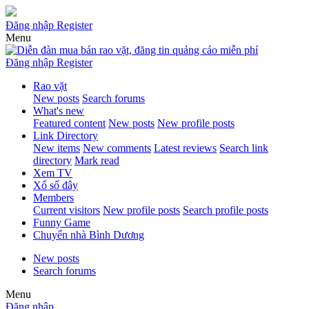
Đăng nhập
Register
Menu
Đăng nhập
Register
Rao vặt
New posts
Search forums
What's new
Featured content
New posts
New profile posts
Link Directory
New items
New comments
Latest reviews
Search link
directory
Mark read
Xem TV
Xổ số đây
Members
Current visitors
New profile posts
Search profile posts
Funny Game
Chuyển nhà Bình Dương
New posts
Search forums
Menu
Đăng nhập