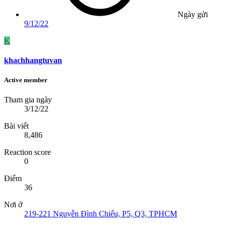
Ngày gửi
9/12/22
K
khachhangtuvan
Active member
Tham gia ngày
3/12/22
Bài viết
8,486
Reaction score
0
Điểm
36
Nơi ở
219-221 Nguyễn Đình Chiểu, P5, Q3, TPHCM