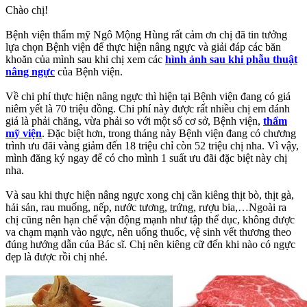
Chào chị!
Bệnh viện thẩm mỹ Ngô Mộng Hùng rất cảm ơn chị đã tin tưởng
lựa chọn Bệnh viện để thực hiện nâng ngực và giải đáp các băn
khoăn của mình sau khi chị xem các
hình ảnh sau khi phẫu thuật
nâng ngực
của Bệnh viện.
Về chi phí thực hiện nâng ngực thì hiện tại Bệnh viện đang có giá
niêm yết là 70 triệu đồng. Chi phí này được rất nhiều chị em đánh
giá là phải chăng, vừa phải so với một số cơ sở, Bệnh viện,
thẩm
mỹ viện
. Đặc biệt hơn, trong tháng này Bệnh viện đang có chương
trình ưu đãi vàng giảm đến 18 triệu chỉ còn 52 triệu chị nha. Vì vậy,
mình đăng ký ngay để có cho mình 1 suất ưu đãi đặc biệt này chị
nha.
Và sau khi thực hiện nâng ngực xong chị cần kiêng thịt bò, thịt gà,
hải sản, rau muống, nếp, nước tương, trứng, rượu bia,…Ngoài ra
chị cũng nên hạn chế vận động mạnh như tập thể dục, không được
va chạm mạnh vào ngực, nên uống thuốc, vệ sinh vết thương theo
đúng hướng dẫn của Bác sĩ. Chị nên kiêng cữ đến khi nào có ngực
đẹp là được rồi chị nhé.