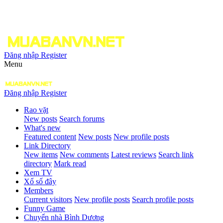
Đăng nhập
Register
Menu
Đăng nhập
Register
Rao vặt
New posts
Search forums
What's new
Featured content
New posts
New profile posts
Link Directory
New items
New comments
Latest reviews
Search link
directory
Mark read
Xem TV
Xổ số đây
Members
Current visitors
New profile posts
Search profile posts
Funny Game
Chuyển nhà Bình Dương