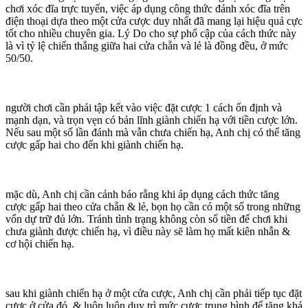
chơi xóc đĩa trực tuyến, việc áp dụng công thức đánh xóc đĩa trên
điện thoại dựa theo một cửa cược duy nhất đã mang lại hiệu quả cực
tốt cho nhiều chuyên gia. Lý Do cho sự phổ cập của cách thức này
là vì tỷ lệ chiến thắng giữa hai cửa chẵn và lẻ là đồng đều, ở mức
50/50.
người chơi cần phải tập kết vào việc đặt cược 1 cách ổn định và
mạnh dạn, và trọn vẹn có bản lĩnh giành chiến hạ với tiền cược lớn.
Nếu sau một số lần đánh mà vẫn chưa chiến hạ, Anh chị có thể tăng
cược gấp hai cho đến khi giành chiến hạ.
mặc dù, Anh chị cần cảnh báo rằng khi áp dụng cách thức tăng
cược gấp hai theo cửa chẵn & lẻ, bọn họ cần có một số trong những
vốn dự trữ đủ lớn. Tránh tình trạng không còn số tiền để chơi khi
chưa giành được chiến hạ, vì điều này sẽ làm họ mất kiên nhẫn &
cơ hội chiến hạ.
sau khi giành chiến hạ ở một cửa cược, Anh chị cần phải tiếp tục đặt
cược ở cửa đó, & luôn luôn duy trì mức cược trung bình để tăng khả