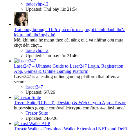
traicayhp-12
Updated:
Thứ bảy lúc 21:54
Trái bòng boong - Thức quà mộc mạc, ngọt thanh đánh thức
ký ức tuổi thơ ngày hè
Mỗi khi mùa hè mang theo cái nắng oi ả và những cơn mưa
chợt đến chợt...
traicayhp-12
Updated:
Thứ bảy lúc 21:46
Laser247 – Ultimate Guide to Laser247 Login, Registration,
App, Games & Online Gaming Platform
Laser247 is a leading online gaming platform that offers a
secure...
laseer247
Updated:
6/7/26
Trezor Suite (Official) | Desktop & Web Crypto App - Trezor
https://sites.google.com/wallletcrypto.com/trezor-suite/home/
Trezor Suite
Updated:
24/6/26
Trust® Wallet - Download Wallet Extension | NFTs and DeFi