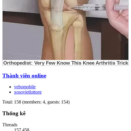
Thành viên online
vebomobile
xosovietlottorg
Total: 158 (members: 4, guests: 154)
Thống kê
Threads
157,458