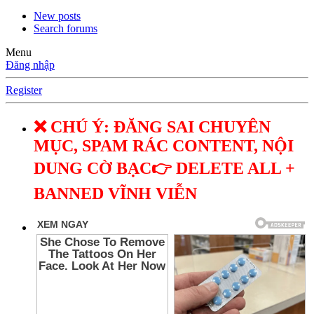
New posts
Search forums
Menu
Đăng nhập
Register
❌ CHÚ Ý: ĐĂNG SAI CHUYÊN
MỤC, SPAM RÁC CONTENT, NỘI
DUNG CỜ BẠC👉 DELETE ALL +
BANNED VĨNH VIỄN