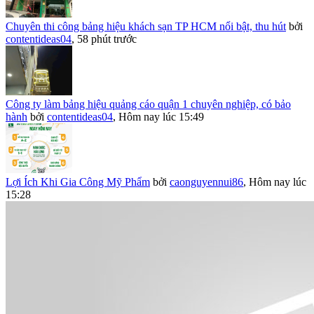
Chuyên thi công bảng hiệu khách sạn TP HCM nổi bật, thu hút
bởi
contentideas04
,
58 phút trước
Công ty làm bảng hiệu quảng cáo quận 1 chuyên nghiệp, có bảo
hành
bởi
contentideas04
,
Hôm nay lúc 15:49
Lợi Ích Khi Gia Công Mỹ Phẩm
bởi
caonguyennui86
,
Hôm nay lúc
15:28