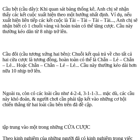
Cầu bệt (cầu dây): Khi quan sát bảng thống kê, Anh chị sẽ nhận
thấy các kết cuộc xuất hiện theo một hướng nhất định. Ví dụ, nếu
xuất hiện liên tiếp các kết cuộc là Tài – Tài – Tài – Tài..., Anh chị sẽ
nhận biết có 1 chuỗi vàng và hoàn toàn có thể tăng cược. Cầu này
thường kéo dãn từ 8 nhịp trở lên.
Cầu đôi (cầu tương xứng hai bên): Chuỗi kết quả trả về cho tất cả
hai cửa cược là tương đồng, hoàn toàn có thể là Chẵn – Lẻ – Chẵn
– Lẻ... Hoặc Chẵn – Chẵn – Lẻ – Lẻ... Cầu này thường kéo dài hơn
nữa 10 nhịp trở lên.
Ngoài ra, còn có các loài cầu như 4-2-4, 3-1-1-3... mặc dù, các cầu
này khó đoán, & người chơi cần phải tập kết vào những cơ hội
chiến thắng từ hai loài cầu bên trên đã đề cập.
tập trung vào một trong những CỬA CƯỢC
Theo kinh nghiệm của những người đã có kinh nghiệm trong việc