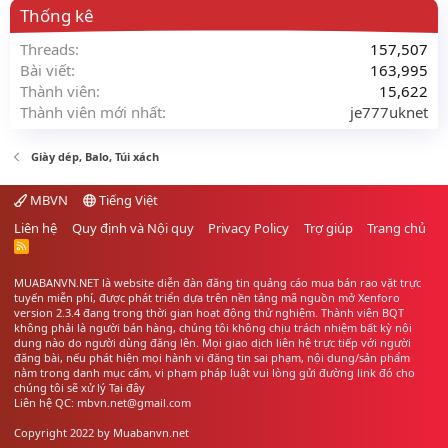
Thống kê
Threads
157,507
Bài viết
163,995
Thành viên
15,622
Thành viên mới nhất
je777uknet
Giày dép, Balo, Túi xách
MBVN
Tiếng Việt
Liên hệ
Quy định và Nội quy
Privacy Policy
Trợ giúp
Trang chủ
R
S
S
MUABANVN.NET là website diễn đàn đăng tin quảng cáo
mua bán rao vặt
trực
tuyến miễn phí, được phát triển dựa trên nền tảng mã nguồn mở Xenforo
version 2.3.4 đang trong thời gian hoạt động thử nghiệm. Thành viên BQT
không phải là người bán hàng, chúng tôi không chịu trách nhiệm bất kỳ nội
dung nào do người dùng đăng lên. Mọi giao dịch liên hệ trực tiếp với người
đăng bài, nếu phát hiện mọi hành vi đăng tin sai phạm, nội dung/sản phẩm
nằm trong danh mục cấm, vi phạm pháp luật vui lòng gửi đường link đó cho
chúng tôi sẽ xử lý
Tại đây
Liên hệ QC: mbvn.net@gmail.com
Copyright 2022 by
Muabanvn.net