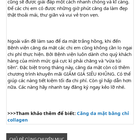
cũng sẽ được giải đáp một cách nhanh chóng và kĩ càng.
Để các chị em có được những giờ phút căng da làm đẹp
thật thoải mái, thư giãn và vui vẻ trọn vẹn.
Ngoài vấn đề làm sao để da mặt trắng hồng, khi đến
Bệnh viện căng da mặt các chị em cũng không cần lo ngại
chi phí thực hiện. Bởi Bệnh viện luôn dành cho quý khách
hàng của mình mức giá cực kì phải chăng và “vừa túi
tiền”. Đặc biệt trong tháng này, căng da mặt còn có thêm
chương trình khuyến mãi GIẢM GIÁ SIÊU KHỦNG. Có thể
giúp các nàng tiết kiệm tối đa chi phí. Còn gì hấp dẫn hơn
nữa. Các nàng hãy nhanh tay đăng ký ngay kẻo lỡ nhé.
>>>Tham khảo thêm để biết:
Căng da mặt bằng chỉ
collagen
CHỦ ĐỀ CÙNG CHUYÊN MỤC