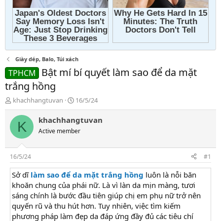
Giày dép, Balo, Túi xách
Bật mí bí quyết làm sao để da mặt
TPHCM
trắng hồng
T
N
khachhangtuvan
16/5/24
h
g
r
à
khachhangtuvan
K
e
y
Active member
a
g
d
ử
s
i
16/5/24
#1
t
a
Sở dĩ
làm sao để da mặt trắng hồng
luôn là nỗi băn
r
khoăn chung của phái nữ. Là vì làn da mịn màng, tươi
t
sáng chính là bước đầu tiên giúp chị em phụ nữ trở nên
e
quyến rũ và thu hút hơn. Tuy nhiên, việc tìm kiếm
r
phương pháp làm đẹp da đáp ứng đầy đủ các tiêu chí