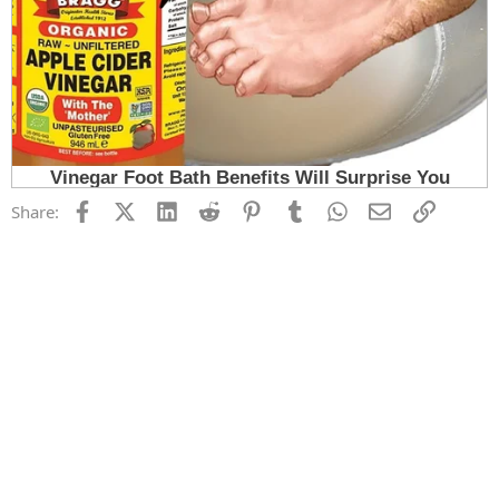
Facebook
X (Twitter)
LinkedIn
Reddit
Pinterest
Tumblr
WhatsApp
Email
Link
Share: