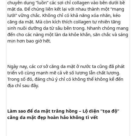
chuyên dụng “luồn” các sợi chỉ collagen vào bên dưới bề
mặt da. Để chúng liên kết lại với nhau thành một “mạng
lưới” vững chắc. Không chỉ có khả năng xóa nhăn, kéo
căng da mặt. Mà còn kích thích collagen tự nhiên tăng
sinh nuôi dưỡng da từ sâu bên trong. Nhanh chóng mang
đến cho các nàng một làn da khỏe khắn, săn chắc và sáng
mịn hơn bao giờ hết.
Ngày nay, các cơ sở căng da mặt ở nước ta cũng đã phát
triển vô cùng mạnh mẽ cả về số lượng lẫn chất lượng.
Trong số đó, đáng chú ý chỉ có không thể không kể đến
địa chỉ sau đây.
Làm sao để da mặt trắng hồng – Lộ diện “tọa độ”
căng da mặt đẹp hoàn hảo không tì vết