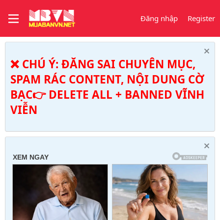
Đăng nhập
Register
❌ CHÚ Ý: ĐĂNG SAI CHUYÊN MỤC,
SPAM RÁC CONTENT, NỘI DUNG CỜ
BẠC👉 DELETE ALL + BANNED VĨNH
VIỄN