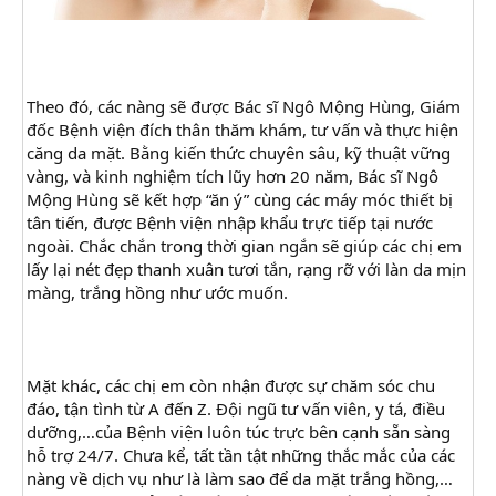
Theo đó, các nàng sẽ được Bác sĩ Ngô Mộng Hùng, Giám
đốc Bệnh viện đích thân thăm khám, tư vấn và thực hiện
căng da mặt. Bằng kiến thức chuyên sâu, kỹ thuật vững
vàng, và kinh nghiệm tích lũy hơn 20 năm, Bác sĩ Ngô
Mộng Hùng sẽ kết hợp “ăn ý” cùng các máy móc thiết bị
tân tiến, được Bệnh viện nhập khẩu trực tiếp tại nước
ngoài. Chắc chắn trong thời gian ngắn sẽ giúp các chị em
lấy lại nét đẹp thanh xuân tươi tắn, rạng rỡ với làn da mịn
màng, trắng hồng như ước muốn.
Mặt khác, các chị em còn nhận được sự chăm sóc chu
đáo, tận tình từ A đến Z. Đội ngũ tư vấn viên, y tá, điều
dưỡng,…của Bệnh viện luôn túc trực bên cạnh sẵn sàng
hỗ trợ 24/7. Chưa kể, tất tần tật những thắc mắc của các
nàng về dịch vụ như là làm sao để da mặt trắng hồng,…