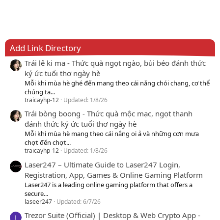
Add Link Directory
Trái lê ki ma - Thức quà ngọt ngào, bùi béo đánh thức
ký ức tuổi thơ ngày hè
Mỗi khi mùa hè ghé đến mang theo cái nắng chói chang, cơ thể
chúng ta...
traicayhp-12
Updated:
1/8/26
Trái bòng boong - Thức quà mộc mạc, ngọt thanh
đánh thức ký ức tuổi thơ ngày hè
Mỗi khi mùa hè mang theo cái nắng oi ả và những cơn mưa
chợt đến chợt...
traicayhp-12
Updated:
1/8/26
Laser247 – Ultimate Guide to Laser247 Login,
Registration, App, Games & Online Gaming Platform
Laser247 is a leading online gaming platform that offers a
secure...
laseer247
Updated:
6/7/26
Trezor Suite (Official) | Desktop & Web Crypto App -