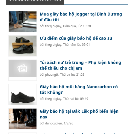
Mua giày bảo hộ Jogger tại Bình Dương
ở đâu tốt
bởi
thegioigiay
,
Hôm qua, lúc 10:28
Ưu điểm của giày bảo hộ đế cao su
bởi
thegioigiay
,
Thứ năm lúc 09:01
Túi xách nữ trẻ trung – Phụ kiện không
thể thiếu cho chị em
bởi
phuongtt
,
Thứ ba lúc 21:02
Giày bảo hộ mũi bằng Nanocarbon có
tốt không?
bởi
thegioigiay
,
Thứ hai lúc 09:49
Giày bảo hộ tại Đắk Lắk phổ biến hiện
nay
bởi
dungcudien
,
1/8/26