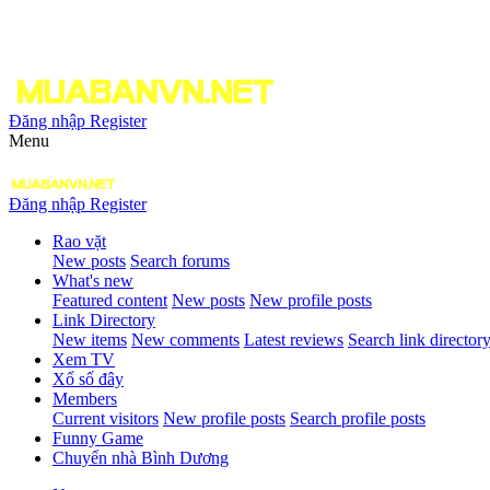
Đăng nhập
Register
Menu
Đăng nhập
Register
Rao vặt
New posts
Search forums
What's new
Featured content
New posts
New profile posts
Link Directory
New items
New comments
Latest reviews
Search link director
Xem TV
Xổ số đây
Members
Current visitors
New profile posts
Search profile posts
Funny Game
Chuyển nhà Bình Dương