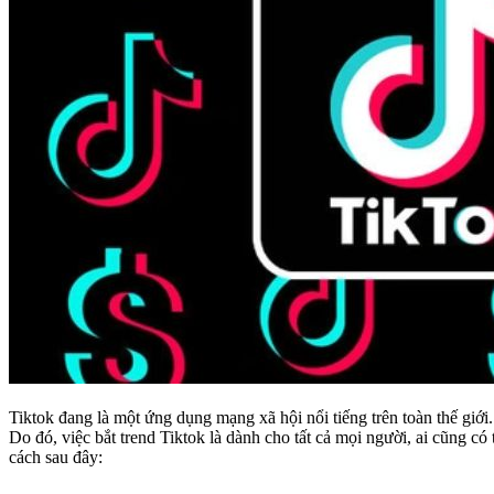
Tiktok đang là một ứng dụng mạng xã hội nổi tiếng trên toàn thế giới.
Do đó, việc bắt trend Tiktok là dành cho tất cả mọi người, ai cũng 
cách sau đây: