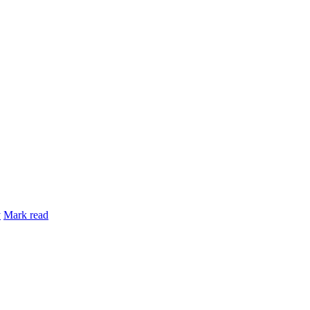
y
Mark read