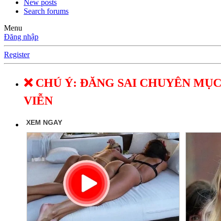
New posts
Search forums
Menu
Đăng nhập
Register
❌ CHÚ Ý: ĐĂNG SAI CHUYÊN MỤC
VIỄN