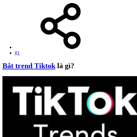
#1
Bắt trend Tiktok
là gì?​