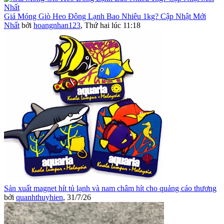
Giá Móng Giò Heo Đông Lạnh Bao Nhiêu 1kg? Cập Nhật Mới
Nhất
bởi
hoangnhan123
,
Thứ hai lúc 11:18
Sản xuất magnet hít tủ lạnh và nam châm hít cho quảng cáo thương
bởi
quanhthuyhien
,
31/7/26