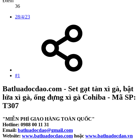
Điểm
36
28/4/23
#1
Batluadocdao.com - Set gạt tàn xì gà, bật
lửa xì gà, ống đựng xì gà Cohiba - Mã SP:
T307
"MIỄN PHÍ GIAO HÀNG TOÀN QUỐC"
Hotline: 0988 00 11 31
Email:
batluadocdao@gmail.com
Website:
www.batluadocdao.com
hoặc
www.batluadocdao.vn