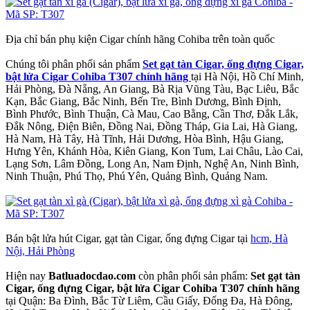
Địa chỉ bán phụ kiện Cigar chính hãng Cohiba trên toàn quốc
Chúng tôi phân phối sản phẩm
Set gạt tàn Cigar, ống đựng Cigar,
bật lửa Cigar Cohiba T307 chính hãng
tại Hà Nội, Hồ Chí Minh,
Hải Phòng, Đà Nẵng, An Giang, Bà Rịa Vũng Tàu, Bạc Liêu, Bắc
Kạn, Bắc Giang, Bắc Ninh, Bến Tre, Bình Dương, Bình Định,
Bình Phước, Bình Thuận, Cà Mau, Cao Bằng, Cần Thơ, Đắk Lắk,
Đắk Nông, Điện Biên, Đồng Nai, Đồng Tháp, Gia Lai, Hà Giang,
Hà Nam, Hà Tây, Hà Tĩnh, Hải Dương, Hòa Bình, Hậu Giang,
Hưng Yên, Khánh Hòa, Kiên Giang, Kon Tum, Lai Châu, Lào Cai,
Lạng Sơn, Lâm Đồng, Long An, Nam Định, Nghệ An, Ninh Bình,
Ninh Thuận, Phú Thọ, Phú Yên, Quảng Bình, Quảng Nam.
Bán bật lửa hút Cigar, gạt tàn Cigar, ống đựng Cigar tại
hcm, Hà
Nội, Hải Phòng
Hiện nay
Batluadocdao.com
còn phân phối sản phẩm:
Set gạt tàn
Cigar, ống đựng Cigar, bật lửa Cigar Cohiba T307 chính hãng
tại Quận: Ba Đình, Bắc Từ Liêm, Cầu Giấy, Đống Đa, Hà Đông,