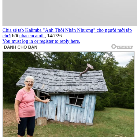
Chia sẻ tab Kalimba "Anh Thôi Nhân Nhượng" cho người mới tập
chơi
bởi
nhaccucamiii
,
14/7/26
You must log in or register to reply here.