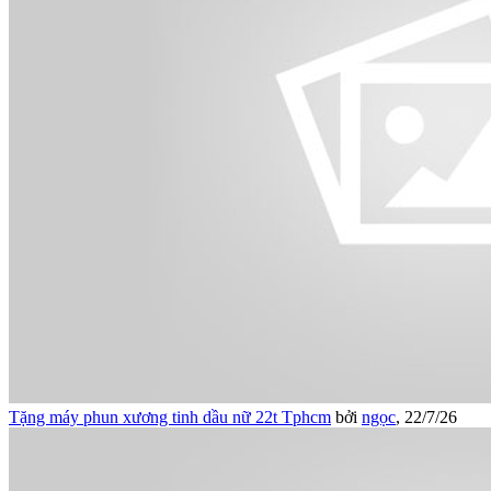
Tặng máy phun xương tinh dầu nữ 22t Tphcm
bởi
ngọc
,
22/7/26