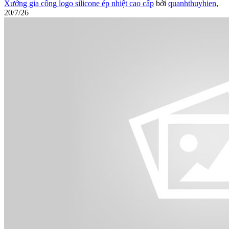
Xưởng gia công logo silicone ép nhiệt cao cấp
bởi
quanhthuyhien
,
20/7/26