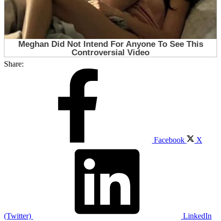
Share:
Facebook
X
(Twitter)
LinkedIn