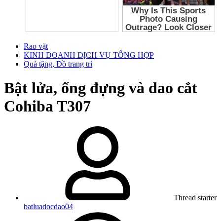
Rao vặt
KINH DOANH DỊCH VỤ TỔNG HỢP
Quà tặng, Đồ trang trí
Bật lửa, ống đựng và dao cắt
Cohiba T307
Thread starter
batluadocdao04