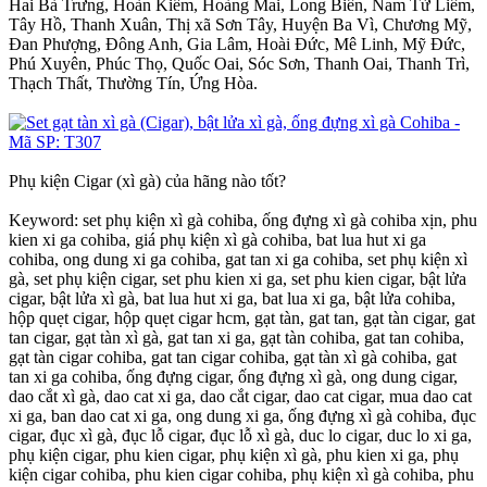
Hai Bà Trưng, Hoàn Kiếm, Hoàng Mai, Long Biên, Nam Từ Liêm,
Tây Hồ, Thanh Xuân, Thị xã Sơn Tây, Huyện Ba Vì, Chương Mỹ,
Đan Phượng, Đông Anh, Gia Lâm, Hoài Đức, Mê Linh, Mỹ Đức,
Phú Xuyên, Phúc Thọ, Quốc Oai, Sóc Sơn, Thanh Oai, Thanh Trì,
Thạch Thất, Thường Tín, Ứng Hòa.
Phụ kiện Cigar (xì gà) của hãng nào tốt?
Keyword: set phụ kiện xì gà cohiba, ống đựng xì gà cohiba xịn, phu
kien xi ga cohiba, giá phụ kiện xì gà cohiba, bat lua hut xi ga
cohiba, ong dung xi ga cohiba, gat tan xi ga cohiba, set phụ kiện xì
gà, set phụ kiện cigar, set phu kien xi ga, set phu kien cigar, bật lửa
cigar, bật lửa xì gà, bat lua hut xi ga, bat lua xi ga, bật lửa cohiba,
hộp quẹt cigar, hộp quẹt cigar hcm, gạt tàn, gat tan, gạt tàn cigar, gat
tan cigar, gạt tàn xì gà, gat tan xi ga, gạt tàn cohiba, gat tan cohiba,
gạt tàn cigar cohiba, gat tan cigar cohiba, gạt tàn xì gà cohiba, gat
tan xi ga cohiba, ống đựng cigar, ống đựng xì gà, ong dung cigar,
dao cắt xì gà, dao cat xi ga, dao cắt cigar, dao cat cigar, mua dao cat
xi ga, ban dao cat xi ga, ong dung xi ga, ống đựng xì gà cohiba, đục
cigar, đục xì gà, đục lỗ cigar, đục lỗ xì gà, duc lo cigar, duc lo xi ga,
phụ kiện cigar, phu kien cigar, phụ kiện xì gà, phu kien xi ga, phụ
kiện cigar cohiba, phu kien cigar cohiba, phụ kiện xì gà cohiba, phu