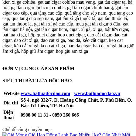
kien xi ga cohiba, gat tan cigar cohiba mau vang, gạt tàn cigar tại hà
nội, gạt tàn cigar tại hcm, cohiba, gạt tàn cigar chính hãng, gạt tàn
cigar cao cấp, quà tặng cao cấp, quà tặng cho sếp nam, qua tang cao
cap, qua tang cho sep nam, gạt tàn xì gà thuốc lá, gạt tàn thuốc lá,
gat tan thuoc la, gạt tàn xì gà cao cấp, mua gạt tàn cigar ở đâu, gạt
tàn cigar hà nội, gạt tàn cigar hcm, cigar, xì gà, xi ga, bật lửa cigar,
bat lua xì gà, hộp quẹt cigar, hop quet cigar, dao cắt cigar, dao cat
cigar, dao cắt xì gà, dao cat xi ga, bao da, kéo cắt cigar, keo cat
cigar, kéo cắt xì gà, keo cat xi ga, bao da cigar, bao da xì gà, hộp giữ
ẩm xì gà, hộp giữ ẩm cigar, hop giu am xi ga
ĐƠN VỊ CUNG CẤP SẢN PHẨM
SIÊU THỊ BẬT LỬA ĐỘC ĐÁO
Website
www.batluadocdao.com
-
www.batluadocdao.vn
Số 4, ngõ 332/7, Đ. Hoàng Công Chất, P. Phú Diễn, Q.
Địa chỉ
Bắc Từ Liêm, TP. Hà Nội
Điện
0988 00 11 31 - 0859 260 666
thoại
Chủ đề cùng chuyên mục