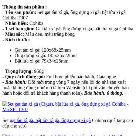
Thông tin sản phẩm :
- Tên sản phẩm:
Set gạt tàn xì gà, ống đựng xì gà, bật lửa xì gà
Cohiba T307
- Nhãn hiệu:
Cohiba
- 1 set bao gồm:
Gạt tàn xì gà, ống đựng xì gà, bật lửa xì gà Cohiba
- Màu sắc:
Màu đen, màu trắng bóng
- Kích thước:
Gạt tàn xì gà: 120x68x25mm
Ống đựng xì gà: 195x25x22mm
Bật lửa xì gà: 79x34x25mm
- Trọng lượng:
966g
- Quy cách đóng gói:
Full box: phiếu bảo hành, Catalogue.
- Bảo hành:
Đổi mới trong vòng 7 ngày nếu lỗi do nhà sản xuất
hoặc không đúng như mô tả trên Website (chi phí vận chuyển bảo
hành hoặc đổi trả khách hàng thanh toán).
Bảo hành: 6 tháng.
Set
gạt tàn xì gà, bật lửa xì gà, ống đựng xì gà
Cohiba (quà tặng cao
cấp cho sếp)