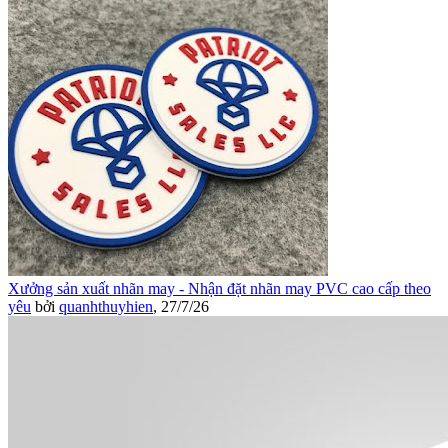
Xưởng sản xuất nhãn may - Nhận đặt nhãn may PVC cao cấp theo
yêu
bởi
quanhthuyhien
,
27/7/26