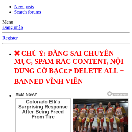
New posts
Search forums
Menu
Đăng nhập
Register
❌ CHÚ Ý: ĐĂNG SAI CHUYÊN
MỤC, SPAM RÁC CONTENT, NỘI
DUNG CỜ BẠC👉 DELETE ALL +
BANNED VĨNH VIỄN