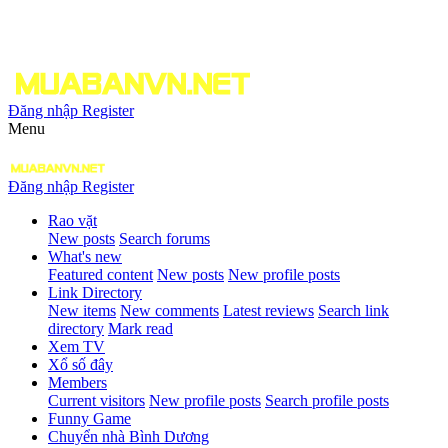
Đăng nhập
Register
Menu
Đăng nhập
Register
Rao vặt
New posts
Search forums
What's new
Featured content
New posts
New profile posts
Link Directory
New items
New comments
Latest reviews
Search link
directory
Mark read
Xem TV
Xổ số đây
Members
Current visitors
New profile posts
Search profile posts
Funny Game
Chuyển nhà Bình Dương