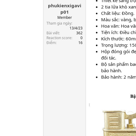
Thiết kế sang tr
phukienxigavi
a
2 tia lửa khò xa
r
p01
Chất liệu: Đồng.
t
Member
Màu sắc: vàng, 
e
Tham gia ngày
Hoa văn: Hoa vă
r
13/4/23
Tiện ích: Điều ch
Bài viết
362
Reaction score
0
Kích thước: 6
Điểm
16
Trọng lượng: 15
Hộp đóng gói đẹ
đối tác.
Bộ sản phẩm bao
bảo hành.
Bảo hành: 2 năm