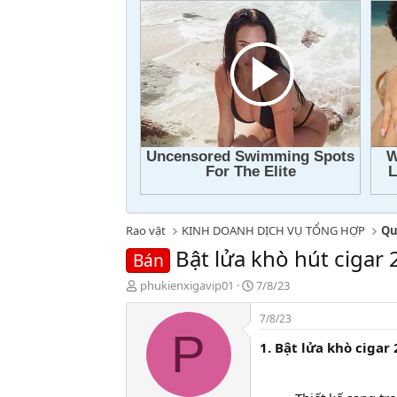
Rao vặt
KINH DOANH DỊCH VỤ TỔNG HỢP
Qu
Bật lửa khò hút cigar 
Bán
T
N
phukienxigavip01
7/8/23
h
g
r
à
7/8/23
e
y
P
1. Bật lửa khò cigar
a
g
d
ử
s
i
t