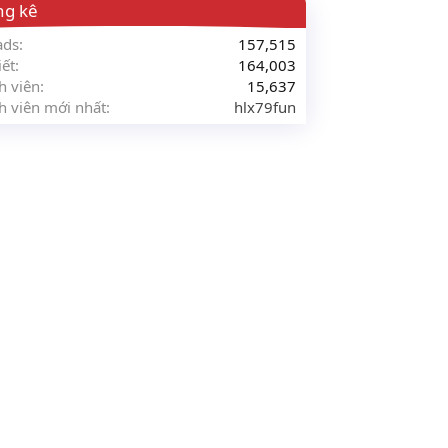
ng kê
ads
157,515
iết
164,003
h viên
15,637
h viên mới nhất
hlx79fun