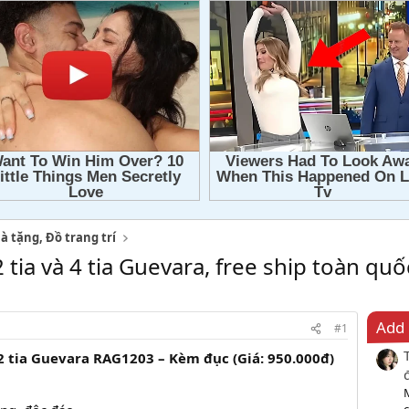
à tặng, Đồ trang trí
2 tia và 4 tia Guevara, free ship toàn quố
Add 
#1
 2 tia Guevara RAG1203 – Kèm đục (Giá: 950.000đ)