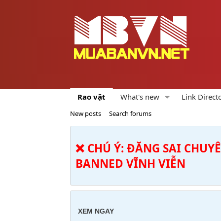
Rao vặt
What's new
Link Direct
New posts
Search forums
❌ CHÚ Ý: ĐĂNG SAI CHUY
BANNED VĨNH VIỄN