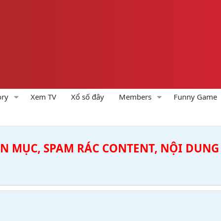
ory
Xem TV
Xổ số đây
Members
Funny Game
ÊN MỤC, SPAM RÁC CONTENT, NỘI DUNG 