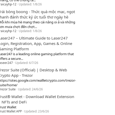
hang, cơ thể chúng ta...
raicayhp-12
Updated:
1/8/26
Trái bòng boong - Thức quà mộc mạc, ngọt
thanh đánh thức ký ức tuổi thơ ngày hè
Mỗi khi mùa hè mang theo cái nắng oi ả và những
cơn mưa chợt đến chợt...
raicayhp-12
Updated:
1/8/26
Laser247 – Ultimate Guide to Laser247
Login, Registration, App, Games & Online
Gaming Platform
Laser247 is a leading online gaming platform that
ffers a secure...
laseer247
Updated:
6/7/26
Trezor Suite (Official) | Desktop & Web
Crypto App - Trezor
https://sites.google.com/wallletcrypto.com/trezor-
suite/home/
rezor Suite
Updated:
24/6/26
Trust® Wallet - Download Wallet Extension
| NFTs and DeFi
rust Wallet
rust Wallet APP
Updated:
23/6/26