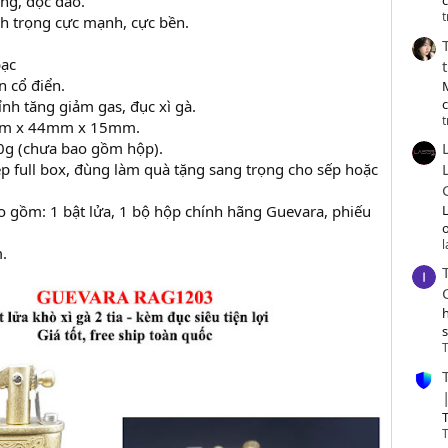
ọng, độc đáo.
c
t
nh trọng cực mạnh, cực bền.
bạc
n cổ điển.
ỉnh tăng giảm gas, đục xì gà.
t
0mm x 44mm x 15mm.
0g (chưa bao gồm hộp).
p full box, đùng làm quà tặng sang trọng cho sếp hoặc
 gồm: 1 bật lửa, 1 bộ hộp chính hãng Guevara, phiếu
o
.
T
T
T