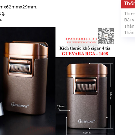
Thố
82mmx62mmx29mm.
0g.
Thre
.
Bài v
Thàn
Thàn