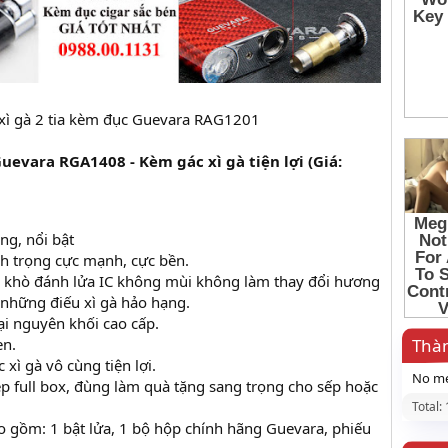
 xì gà 2 tia kèm đục Guevara RAG1201
 Guevara RGA1408 - Kèm gác xì gà tiện lợi (Giá:
ng, nổi bật
nh trọng cực mạnh, cực bền.
u khò đánh lửa IC không mùi không làm thay đổi hương
 những điếu xì gà hảo hạng.
oại nguyên khối cao cấp.
en.
Thàn
 xì gà vô cùng tiện lợi.
No me
p full box, đùng làm quà tặng sang trọng cho sếp hoặc
Total:
 gồm: 1 bật lửa, 1 bộ hộp chính hãng Guevara, phiếu