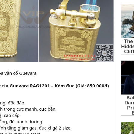
hoa văn cổ Guevara
 2 tia Guevara RAG1201 – Kèm đục (Giá: 850.000đ)
ọng, độc đáo.
nh trọng cực mạnh, cực bền.
ại cao cấp.
rắng, đỏ, xanh dương.
ỉnh tăng giảm gas, đục xì gà 2 size.