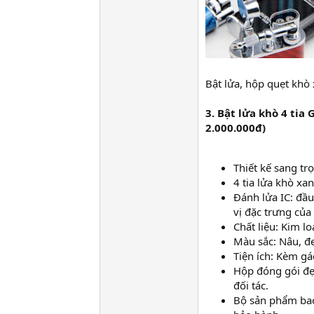
Bật lửa, hộp quẹt khò
3. Bật lửa khò 4 tia
2.000.000đ)
Thiết kế sang trọ
4 tia lửa khò xa
Đánh lửa IC: đầ
vị đặc trưng của
Chất liệu: Kim l
Màu sắc: Nâu, đ
Tiện ích: Kèm gác
Hộp đóng gói đẹ
đối tác.
Bộ sản phẩm bao