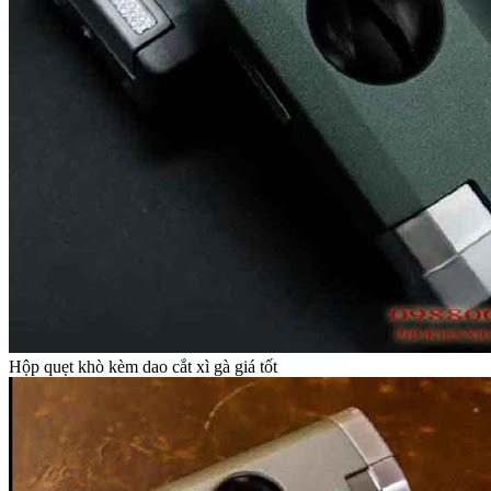
Hộp quẹt khò kèm dao cắt xì gà giá tốt