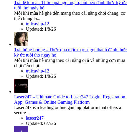
Trái lê ki ma - Thức quà ngọt ngào, bùi béo đánh thức ký ức
tuổi thơ ngày hè
Mỗi khi mùa hè ghé đến mang theo cái nắng chói chang, cơ
thể chúng ta...
traicayhp-12
Updated:
1/8/26
Trái bòng boong - Thức quà mộc mạc, ngọt thanh đánh thức
ký ức tuổi thơ ngày hè
Mỗi khi mùa hè mang theo cái nắng oi ả và những cơn mưa
chợt đến chợt...
traicayhp-12
Updated:
1/8/26
Laser247 – Ultimate Guide to Laser247 Login, Registration,
App, Games & Online Gaming Platform
Laser247 is a leading online gaming platform that offers a
secure...
laseer247
Updated:
6/7/26