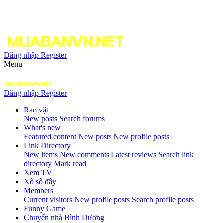
Đăng nhập
Register
Menu
Đăng nhập
Register
Rao vặt
New posts
Search forums
What's new
Featured content
New posts
New profile posts
Link Directory
New items
New comments
Latest reviews
Search link
directory
Mark read
Xem TV
Xổ số đây
Members
Current visitors
New profile posts
Search profile posts
Funny Game
Chuyển nhà Bình Dương