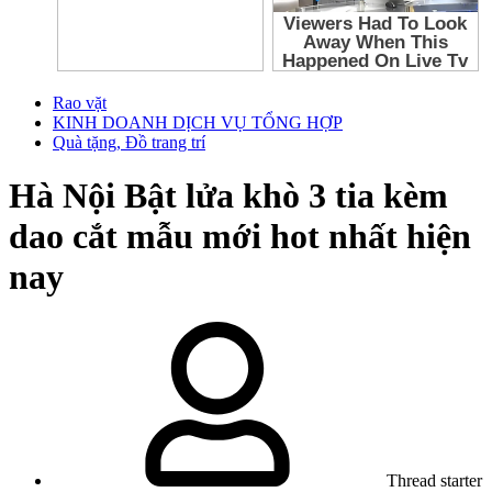
Rao vặt
KINH DOANH DỊCH VỤ TỔNG HỢP
Quà tặng, Đồ trang trí
Hà Nội
Bật lửa khò 3 tia kèm
dao cắt mẫu mới hot nhất hiện
nay
Thread starter