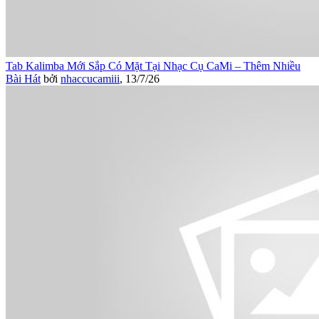
Tab Kalimba Mới Sắp Có Mặt Tại Nhạc Cụ CaMi – Thêm Nhiều
Bài Hát
bởi
nhaccucamiii
,
13/7/26