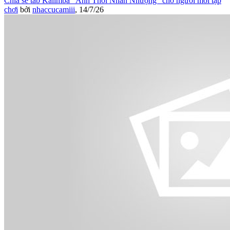
Chia sẻ tab Kalimba "Anh Thôi Nhân Nhượng" cho người mới tập
chơi
bởi
nhaccucamiii
,
14/7/26