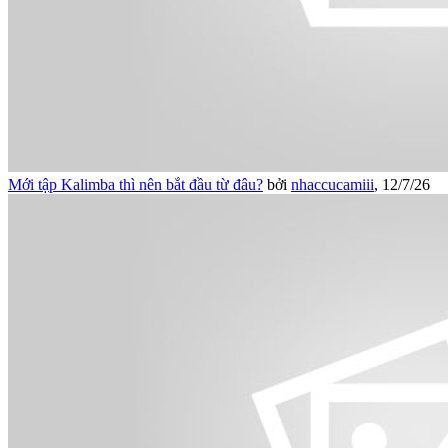
Mới tập Kalimba thì nên bắt đầu từ đâu?
bởi
nhaccucamiii
,
12/7/26