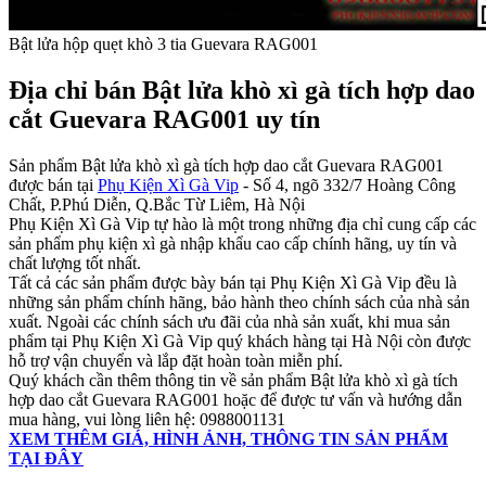
Bật lửa hộp quẹt khò 3 tia Guevara RAG001
Địa chỉ bán Bật lửa khò xì gà tích hợp dao
cắt Guevara RAG001 uy tín​
Sản phẩm Bật lửa khò xì gà tích hợp dao cắt Guevara RAG001
được bán tại
Phụ Kiện Xì Gà Vip
- Số 4, ngõ 332/7 Hoàng Công
Chất, P.Phú Diễn, Q.Bắc Từ Liêm, Hà Nội
Phụ Kiện Xì Gà Vip tự hào là một trong những địa chỉ cung cấp các
sản phẩm phụ kiện xì gà nhập khẩu cao cấp chính hãng, uy tín và
chất lượng tốt nhất.
Tất cả các sản phẩm được bày bán tại Phụ Kiện Xì Gà Vip đều là
những sản phẩm chính hãng, bảo hành theo chính sách của nhà sản
xuất. Ngoài các chính sách ưu đãi của nhà sản xuất, khi mua sản
phẩm tại Phụ Kiện Xì Gà Vip quý khách hàng tại Hà Nội còn được
hỗ trợ vận chuyển và lắp đặt hoàn toàn miễn phí.
Quý khách cần thêm thông tin về sản phẩm Bật lửa khò xì gà tích
hợp dao cắt Guevara RAG001 hoặc để được tư vấn và hướng dẫn
mua hàng, vui lòng liên hệ: 0988001131
XEM THÊM GIÁ, HÌNH ẢNH, THÔNG TIN SẢN PHẨM
TẠI ĐÂY