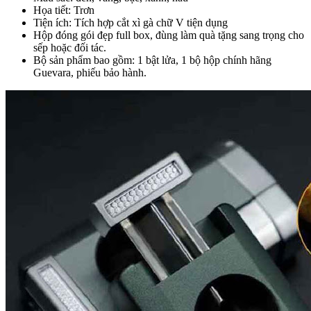
Họa tiết: Trơn
Tiện ích: Tích hợp cắt xì gà chữ V tiện dụng
Hộp đóng gói đẹp full box, đùng làm quà tặng sang trọng cho
sếp hoặc đối tác.
Bộ sản phẩm bao gồm: 1 bật lửa, 1 bộ hộp chính hãng
Guevara, phiếu bảo hành.