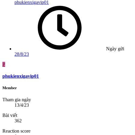
phukienxigavip01
Ngày gửi
28/8/23
P
phukienxigavip01
Member
Tham gia ngày
13/4/23
Bài viết
362
Reaction score