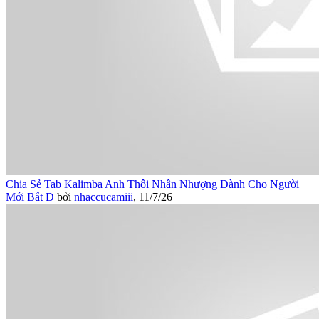
Chia Sẻ Tab Kalimba Anh Thôi Nhân Nhượng Dành Cho Người
Mới Bắt Đ
bởi
nhaccucamiii
,
11/7/26