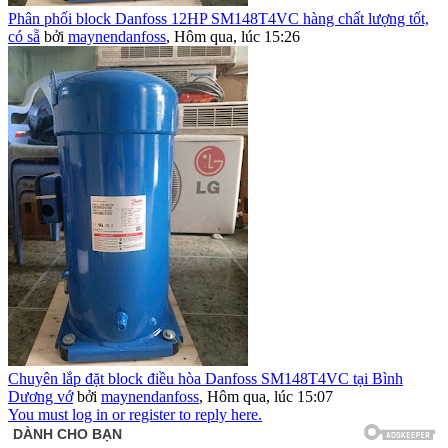
Phân phối block Danfoss 12HP SM148T4VC hàng chất lượng tốt,
có sẵ
bởi
maynendanfoss
,
Hôm qua, lúc 15:26
Chuyên lắp đặt block điều hòa Danfoss SM148T4VC tại Bình
Dương vớ
bởi
maynendanfoss
,
Hôm qua, lúc 15:07
You must log in or register to reply here.