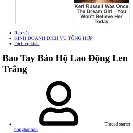
Rao vặt
KINH DOANH DỊCH VỤ TỔNG HỢP
Dịch vụ khác
Bao Tay Bảo Hộ Lao Động Len
Trắng
Thread starter
honghanh23