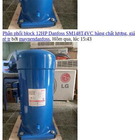
Phân phối block 12HP Danfoss SM148T4VC hàng chất lượng, giá
rẻ tr
bởi
maynendanfoss
,
Hôm qua, lúc 15:43