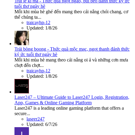
Trái lê ki ma - Thức quà ngọt ngào, bùi béo đánh thức ký ức
tuổi thơ ngày hè
Mỗi khi mùa hè ghé đến mang theo cái nắng chói chang, cơ
thể chúng ta...
traicayhp-12
Updated:
1/8/26
Trái bòng boong - Thức quà mộc mạc, ngọt thanh đánh thức
ký ức tuổi thơ ngày hè
Mỗi khi mùa hè mang theo cái nắng oi ả và những cơn mưa
chợt đến chợt...
traicayhp-12
Updated:
1/8/26
Laser247 – Ultimate Guide to Laser247 Login, Registration,
App, Games & Online Gaming Platform
Laser247 is a leading online gaming platform that offers a
secure...
laseer247
Updated:
6/7/26