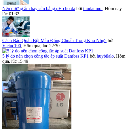
Nên dưỡng ẩm hay cân bằng pH cho da
bởi
thudaumot
,
Hôm nay
lúc 01:32
Cách Bảo Quản Bột Màu Đúng Chuẩn Trong Kho Nhựa
bởi
Vietuc190
,
Hôm qua, lúc 22:30
5 lý do nên chọn công tắc áp suất Danfoss KP1
bởi
huybilalo
,
Hôm
qua, lúc 15:49