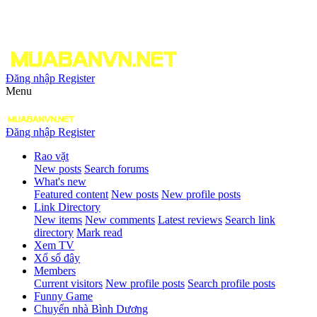
Đăng nhập
Register
Menu
Đăng nhập
Register
Rao vặt
New posts
Search forums
What's new
Featured content
New posts
New profile posts
Link Directory
New items
New comments
Latest reviews
Search link
directory
Mark read
Xem TV
Xổ số đây
Members
Current visitors
New profile posts
Search profile posts
Funny Game
Chuyển nhà Bình Dương