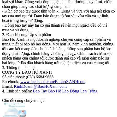
loại sợi khác. Cùng với công nghệ tiên tiến, đường may tỉ mỉ, chắc
chắn giúp nâng cao chất lượng sản phẩm.
- Kích cỡ bao tay được tính toán kĩ lưỡng và vừa với hầu hết kích cỡ
tay của mọi người. Đảm bảo được độ ôm sát, vừa vặn và sự linh
hoạt trong từng cử động.
- Dòng bao tay này lại có giá thành rẻ nên mọi người đều có thể
mua và sử dụng.
2. Địa chỉ cung cấp sản phẩm
Bảo Hộ Xanh là một doanh nghiệp chuyên cung cấp sản phẩm và
trang thiết bị bảo hộ lao động. Với hơn 10 năm kinh nghiệm, chúng
tôi cam kết mang đến cho khách hàng những sản phẩm bảo hộ lao
động chất lượng, chính hãng và đáng tin cậy. Chính sách chăm sóc
khách hàng của chúng tôi được đánh giá cao và luôn đảm bảo sự
hài lòng từ lần đầu khách hàng trải nghiệm dịch vụ của chúng tôi.
3. Thông tin liên hệ
CÔNG TY BẢO HỘ XANH
Số điện thoại: (028) 6684 9666
Facebook:
www.facebook.com/BaohoXANHcom
Email:
KinhDoanh@BaoHoXanh.com
4. Link sản phẩm:
Bao Tay Bảo Hộ Lao Động Len Trắng
Chủ đề cùng chuyên mục