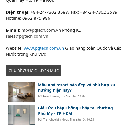
Điện thoại:
+84-24-7302 3588/ Fax: +84-24-7302 3589
Hotline: 0962 875 986
E-mail:
info@pgtech.com.vn
Phòng KD
sales@pgtech.com.vn
Website:
www.pgtech.com.vn
Giao hàng toàn Quốc và Các
Nước trong Khu Vực
CHỦ ĐỀ CÙNG CHUYÊN MỤC
Mẫu nhà resort nào đẹp và phù hợp xu
hướng hiện nay?
bởi
Fam Interior
,
Thứ sáu lúc 11:04
Giá Cửa Thép Chống Cháy tại Phường
Phú Mỹ - TP HCM
bởi
Tranghoabinhdoor
,
Thứ sáu lúc 10:21