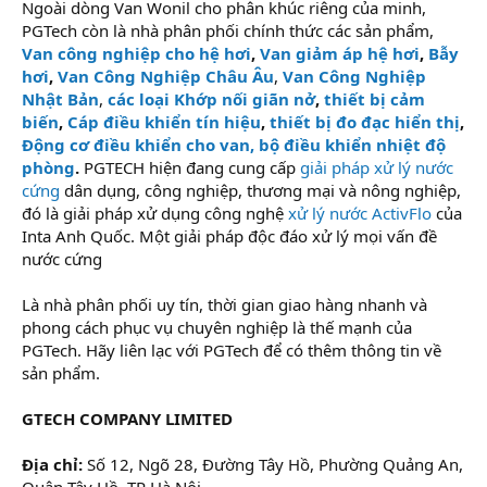
Ngoài dòng Van Wonil cho phân khúc riêng của minh,
PGTech còn là nhà phân phối chính thức các sản phẩm,
Van công nghiệp cho hệ hơi
,
Van giảm áp hệ hơi
,
Bẫy
hơi
,
Van Công Nghiệp Châu Âu
,
Van Công Nghiệp
Nhật Bản
,
các loại Khớp nối giãn nở
,
thiết bị cảm
biến
,
Cáp điều khiển tín hiệu
,
thiết bị đo đạc hiển thị
,
Động cơ điều khiển cho van,
bộ điều khiển nhiệt độ
phòng
.
PGTECH hiện đang cung cấp
giải pháp xử lý nước
cứng
dân dụng, công nghiệp, thương mại và nông nghiệp,
đó là giải pháp xử dụng công nghệ
xử lý nước ActivFlo
của
Inta Anh Quốc. Một giải pháp độc đáo xử lý mọi vấn đề
nước cứng
Là nhà phân phối uy tín, thời gian giao hàng nhanh và
phong cách phục vụ chuyên nghiệp là thế mạnh của
PGTech. Hãy liên lạc với PGTech để có thêm thông tin về
sản phẩm.
GTECH COMPANY LIMITED
Địa chỉ:
Số 12, Ngõ 28, Đường Tây Hồ, Phường Quảng An,
Quận Tây Hồ, TP Hà Nội.