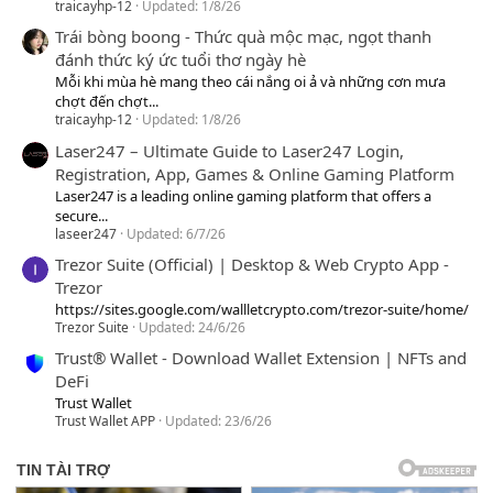
traicayhp-12
Updated:
1/8/26
Trái bòng boong - Thức quà mộc mạc, ngọt thanh
đánh thức ký ức tuổi thơ ngày hè
Mỗi khi mùa hè mang theo cái nắng oi ả và những cơn mưa
chợt đến chợt...
traicayhp-12
Updated:
1/8/26
Laser247 – Ultimate Guide to Laser247 Login,
Registration, App, Games & Online Gaming Platform
Laser247 is a leading online gaming platform that offers a
secure...
laseer247
Updated:
6/7/26
Trezor Suite (Official) | Desktop & Web Crypto App -
Trezor
https://sites.google.com/wallletcrypto.com/trezor-suite/home/
Trezor Suite
Updated:
24/6/26
Trust® Wallet - Download Wallet Extension | NFTs and
DeFi
Trust Wallet
Trust Wallet APP
Updated:
23/6/26