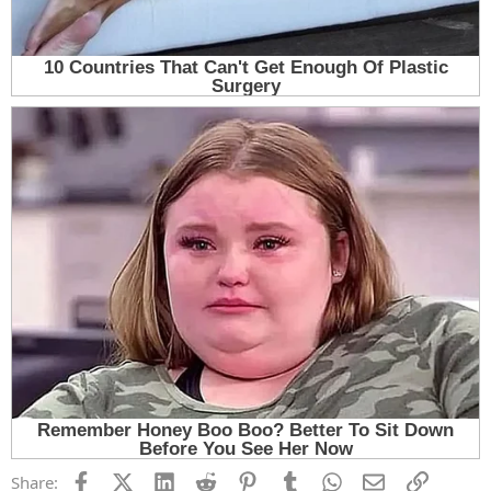
Facebook
X (Twitter)
LinkedIn
Reddit
Pinterest
Tumblr
WhatsApp
Email
Link
Share: