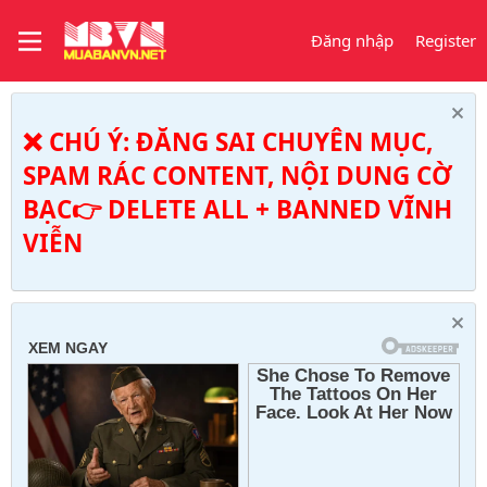
Đăng nhập
Register
❌ CHÚ Ý: ĐĂNG SAI CHUYÊN MỤC,
SPAM RÁC CONTENT, NỘI DUNG CỜ
BẠC👉 DELETE ALL + BANNED VĨNH
VIỄN