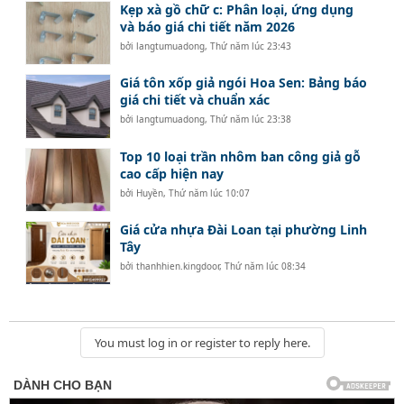
Kẹp xà gồ chữ c: Phân loại, ứng dụng
và báo giá chi tiết năm 2026
bởi
langtumuadong
,
Thứ năm lúc 23:43
Giá tôn xốp giả ngói Hoa Sen: Bảng báo
giá chi tiết và chuẩn xác
bởi
langtumuadong
,
Thứ năm lúc 23:38
Top 10 loại trần nhôm ban công giả gỗ
cao cấp hiện nay
bởi
Huyền
,
Thứ năm lúc 10:07
Giá cửa nhựa Đài Loan tại phường Linh
Tây
bởi
thanhhien.kingdoor
,
Thứ năm lúc 08:34
You must log in or register to reply here.