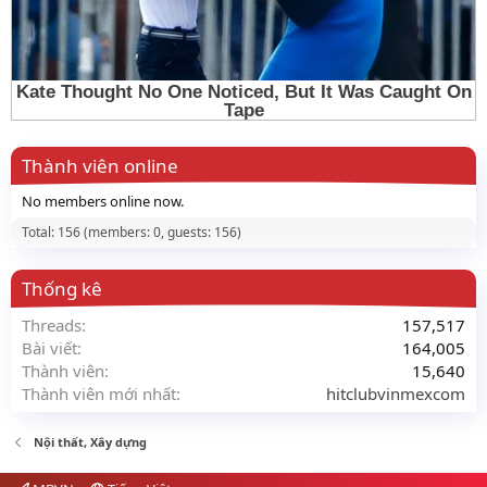
Thành viên online
No members online now.
Total: 156 (members: 0, guests: 156)
Thống kê
Threads
157,517
Bài viết
164,005
Thành viên
15,640
Thành viên mới nhất
hitclubvinmexcom
Nội thất, Xây dựng