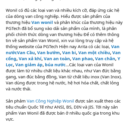
Wonil có đủ các loại van và nhiều kích cỡ, đáp ứng các hệ
của dòng van công nghiệp. Hiểu được sản phẩm của
thương hiệu
Van wonil
và phân khúc của thương hiệu này
PGTech đã bổ sung vào dải sản phẩm của mình, là phân
phối chính thức dòng van thương hiệu Để có thêm thông
tin về sản phẩm Van Wonil, xin vui lòng truy cập và hệ
thống website của PGTech Hiện nay Arita có các loại,
Van
nước
Van Cầu
,
Van bướm
,
Van bi
,
Van một chiều
,
Van
cổng
,
Van xả khí
,
Van an toàn
,
Van phao
,
Van chân
,
Y
Lọc
,
Van giảm áp
,
búa nước
…Các loại van của Wonil
được làm từ nhiều chất liệu khác nhau, như Van đức bằng
gang, van đúc bằng đồng, Van từ chất liệu inox (Van Inox).
Van dùng được trong hệ nước, hệ hơi hóa chất, chất lỏng
và nước thải.
Sản phảm
Van Công Nghiệp Wonil
được sản xuất theo các
tiêu chuẩn Quốc Tế như ANSI, BS, DIN và JIS. Tới này sản
phẩm Van Wonil đã được bán ở nhiều quốc gia trong khu
vực.