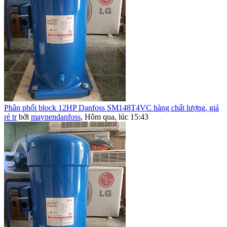
Phân phối block 12HP Danfoss SM148T4VC hàng chất lượng, giá
rẻ tr
bởi
maynendanfoss
,
Hôm qua, lúc 15:43