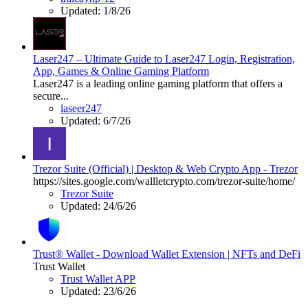
Updated:
1/8/26
Laser247 – Ultimate Guide to Laser247 Login, Registration,
App, Games & Online Gaming Platform
Laser247 is a leading online gaming platform that offers a
secure...
laseer247
Updated:
6/7/26
Trezor Suite (Official) | Desktop & Web Crypto App - Trezor
https://sites.google.com/wallletcrypto.com/trezor-suite/home/
Trezor Suite
Updated:
24/6/26
Trust® Wallet - Download Wallet Extension | NFTs and DeFi
Trust Wallet
Trust Wallet APP
Updated:
23/6/26