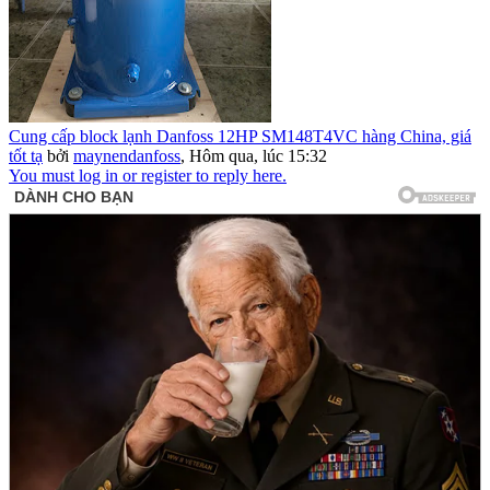
Cung cấp block lạnh Danfoss 12HP SM148T4VC hàng China, giá
tốt tạ
bởi
maynendanfoss
,
Hôm qua, lúc 15:32
You must log in or register to reply here.