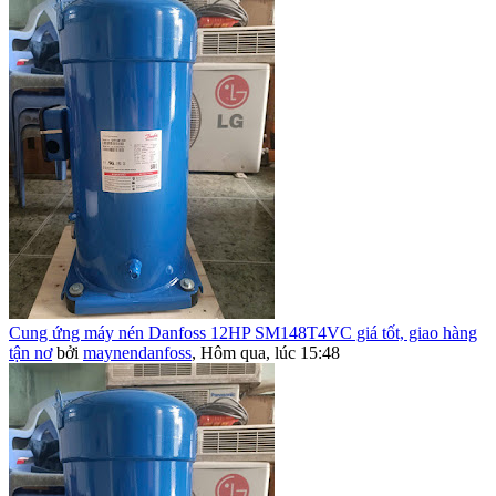
Cung ứng máy nén Danfoss 12HP SM148T4VC giá tốt, giao hàng
tận nơ
bởi
maynendanfoss
,
Hôm qua, lúc 15:48