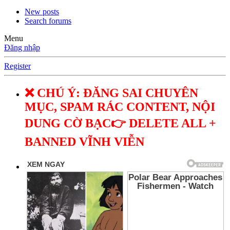
New posts
Search forums
Menu
Đăng nhập
Register
❌ CHÚ Ý: ĐĂNG SAI CHUYÊN
MỤC, SPAM RÁC CONTENT, NỘI
DUNG CỜ BẠC👉 DELETE ALL +
BANNED VĨNH VIỄN