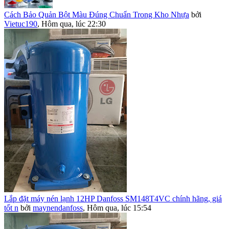
Cách Bảo Quản Bột Màu Đúng Chuẩn Trong Kho Nhựa
bởi
Vietuc190
,
Hôm qua, lúc 22:30
Lắp đặt máy nén lạnh 12HP Danfoss SM148T4VC chính hãng, giá
tốt n
bởi
maynendanfoss
,
Hôm qua, lúc 15:54