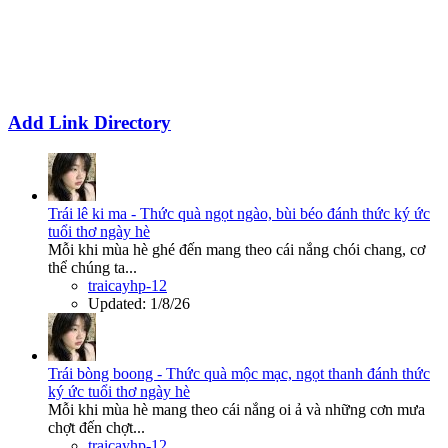
Add Link Directory
Trái lê ki ma - Thức quà ngọt ngào, bùi béo đánh thức ký ức
tuổi thơ ngày hè
Mỗi khi mùa hè ghé đến mang theo cái nắng chói chang, cơ
thể chúng ta...
traicayhp-12
Updated:
1/8/26
Trái bòng boong - Thức quà mộc mạc, ngọt thanh đánh thức
ký ức tuổi thơ ngày hè
Mỗi khi mùa hè mang theo cái nắng oi ả và những cơn mưa
chợt đến chợt...
traicayhp-12