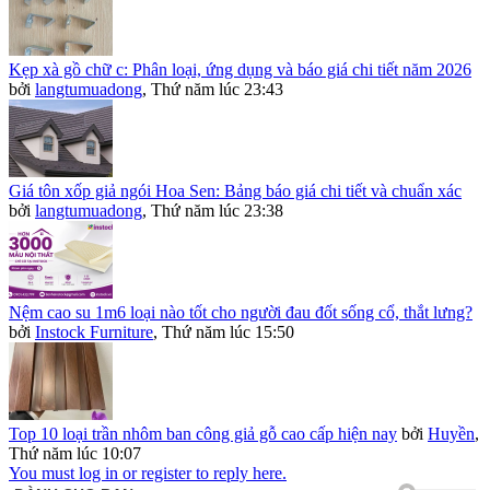
Kẹp xà gồ chữ c: Phân loại, ứng dụng và báo giá chi tiết năm 2026
bởi
langtumuadong
,
Thứ năm lúc 23:43
Giá tôn xốp giả ngói Hoa Sen: Bảng báo giá chi tiết và chuẩn xác
bởi
langtumuadong
,
Thứ năm lúc 23:38
Nệm cao su 1m6 loại nào tốt cho người đau đốt sống cổ, thắt lưng?
bởi
Instock Furniture
,
Thứ năm lúc 15:50
Top 10 loại trần nhôm ban công giả gỗ cao cấp hiện nay
bởi
Huyền
,
Thứ năm lúc 10:07
You must log in or register to reply here.