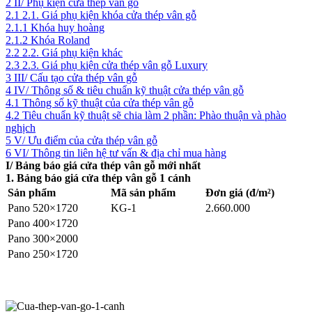
2 II/ Phụ kiện cửa thép vân gỗ
2.1 2.1. Giá phụ kiện khóa cửa thép vân gỗ
2.1.1 Khóa huy hoàng
2.1.2 Khóa Roland
2.2 2.2. Giá phụ kiện khác
2.3 2.3. Giá phụ kiện cửa thép vân gỗ Luxury
3 III/ Cấu tạo cửa thép vân gỗ
4 IV/ Thông số & tiêu chuẩn kỹ thuật cửa thép vân gỗ
4.1 Thông số kỹ thuật của cửa thép vân gỗ
4.2 Tiêu chuẩn kỹ thuật sẽ chia làm 2 phần: Phào thuận và phào
nghịch
5 V/ Ưu điểm của cửa thép vân gỗ
6 VI/ Thông tin liên hệ tư vấn & địa chỉ mua hàng
I/ Bảng báo giá cửa thép vân gỗ mới nhất
1. Bảng báo giá cửa thép vân gỗ 1 cánh
Sản phẩm
Mã sản phẩm
Đơn giá (đ/m²)
Pano 520×1720
KG-1
2.660.000
Pano 400×1720
Pano 300×2000
Pano 250×1720