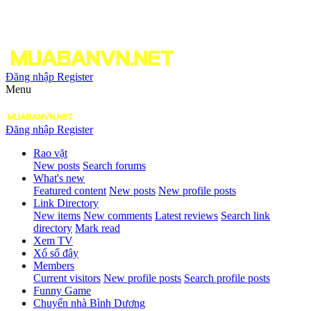
Đăng nhập
Register
Menu
Đăng nhập
Register
Rao vặt
New posts
Search forums
What's new
Featured content
New posts
New profile posts
Link Directory
New items
New comments
Latest reviews
Search link
directory
Mark read
Xem TV
Xổ số đây
Members
Current visitors
New profile posts
Search profile posts
Funny Game
Chuyển nhà Bình Dương