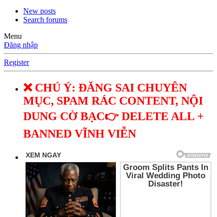
New posts
Search forums
Menu
Đăng nhập
Register
❌ CHÚ Ý: ĐĂNG SAI CHUYÊN
MỤC, SPAM RÁC CONTENT, NỘI
DUNG CỜ BẠC👉 DELETE ALL +
BANNED VĨNH VIỄN