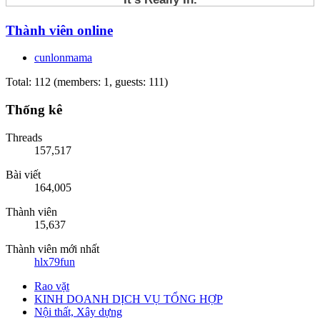
Thành viên online
cunlonmama
Total: 112 (members: 1, guests: 111)
Thống kê
Threads
157,517
Bài viết
164,005
Thành viên
15,637
Thành viên mới nhất
hlx79fun
Rao vặt
KINH DOANH DỊCH VỤ TỔNG HỢP
Nội thất, Xây dựng