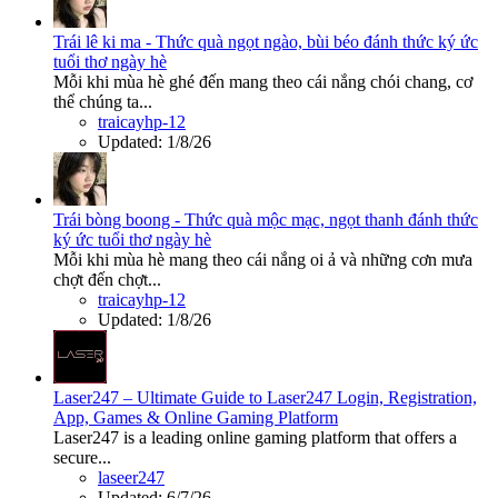
Trái lê ki ma - Thức quà ngọt ngào, bùi béo đánh thức ký ức
tuổi thơ ngày hè
Mỗi khi mùa hè ghé đến mang theo cái nắng chói chang, cơ
thể chúng ta...
traicayhp-12
Updated:
1/8/26
Trái bòng boong - Thức quà mộc mạc, ngọt thanh đánh thức
ký ức tuổi thơ ngày hè
Mỗi khi mùa hè mang theo cái nắng oi ả và những cơn mưa
chợt đến chợt...
traicayhp-12
Updated:
1/8/26
Laser247 – Ultimate Guide to Laser247 Login, Registration,
App, Games & Online Gaming Platform
Laser247 is a leading online gaming platform that offers a
secure...
laseer247
Updated:
6/7/26