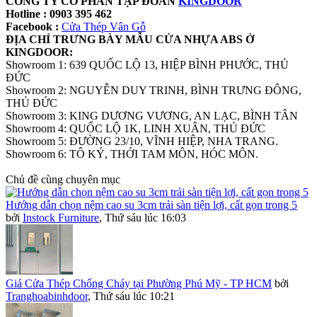
CÔNG TY CỔ PHẦN TẬP ĐOÀN
KINGDOOR
Hotline : 0903 395 462
Facebook :
Cửa Thép Vân Gỗ
ĐỊA CHỈ TRƯNG BÀY MẪU CỬA NHỰA ABS Ở
KINGDOOR:
Showroom 1: 639 QUỐC LỘ 13, HIỆP BÌNH PHƯỚC, THỦ
ĐỨC
Showroom 2: NGUYỄN DUY TRINH, BÌNH TRƯNG ĐÔNG,
THỦ ĐỨC
Showroom 3: KING DƯƠNG VƯƠNG, AN LẠC, BÌNH TÂN
Showroom 4: QUỐC LỘ 1K, LINH XUÂN, THỦ ĐỨC
Showroom 5: ĐƯỜNG 23/10, VĨNH HIỆP, NHA TRANG.
Showroom 6: TÔ KÝ, THỚI TAM MÔN, HÓC MÔN.
Chủ đề cùng chuyên mục
Hướng dẫn chọn nệm cao su 3cm trải sàn tiện lợi, cất gọn trong 5
bởi
Instock Furniture
,
Thứ sáu lúc 16:03
Giá Cửa Thép Chống Cháy tại Phường Phú Mỹ - TP HCM
bởi
Tranghoabinhdoor
,
Thứ sáu lúc 10:21