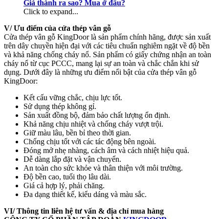
Giá thành ra sao? Mua ở đâu?
Click to expand...
V/ Ưu điểm của cửa thép vân gỗ
Cửa thép vân gỗ KingDoor là sản phẩm chính hãng, được sản xuất
trên dây chuyền hiện đại với các tiêu chuẩn nghiêm ngặt về độ bền
và khả năng chống cháy nổ. Sản phẩm có giấy chứng nhận an toàn
cháy nổ từ cục PCCC, mang lại sự an toàn và chắc chắn khi sử
dụng. Dưới đây là những ưu điểm nổi bật của cửa thép vân gỗ
KingDoor:
Kết cấu vững chắc, chịu lực tốt.
Sử dụng thép không gỉ.
Sản xuất đồng bộ, đảm bảo chất lượng ổn định.
Khả năng chịu nhiệt và chống cháy vượt trội.
Giữ màu lâu, bền bỉ theo thời gian.
Chống chịu tốt với các tác động bên ngoài.
Đóng mở nhẹ nhàng, cách âm và cách nhiệt hiệu quả.
Dễ dàng lắp đặt và vận chuyển.
An toàn cho sức khỏe và thân thiện với môi trường.
Độ bền cao, tuổi thọ lâu dài.
Giá cả hợp lý, phải chăng.
Đa dạng thiết kế, kiểu dáng và màu sắc.
VI/ Thông tin liên hệ tư vấn & địa chỉ mua hàng