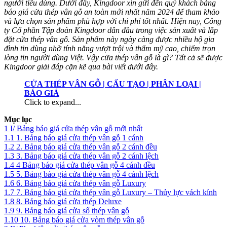
người tiêu dùng. Dưới đây, Kingdoor xin gửi đến quý khách bảng
báo giá cửa thép vân gỗ an toàn mới nhất năm 2024 để tham khảo
và lựa chọn sản phẩm phù hợp với chi phí tốt nhất. Hiện nay, Công
ty Cổ phần Tập đoàn Kingdoor dẫn đầu trong việc sản xuất và lắp
đặt cửa thép vân gỗ. Sản phẩm này ngày càng được nhiều hộ gia
đình tin dùng nhờ tính năng vượt trội và thẩm mỹ cao, chiếm trọn
lòng tin người dùng Việt. Vậy cửa thép vân gỗ là gì? Tất cả sẽ được
Kingdoor giải đáp cặn kẽ qua bài viết dưới đây.
CỬA THÉP VÂN GỖ | CẤU TẠO | PHÂN LOẠI |
BÁO GIÁ
Click to expand...
Mục lục
1 I/ Bảng báo giá cửa thép vân gỗ mới nhất
1.1 1. Bảng báo giá cửa thép vân gỗ 1 cánh
1.2 2. Bảng báo giá cửa thép vân gỗ 2 cánh đều
1.3 3. Bảng báo giá cửa thép vân gỗ 2 cánh lệch
1.4 4 Bảng báo giá cửa thép vân gỗ 4 cánh đều
1.5 5. Bảng báo giá cửa thép vân gỗ 4 cánh lệch
1.6 6. Bảng báo giá cửa thép vân gỗ Luxury
1.7 7. Bảng báo giá cửa thép vân gỗ Luxury – Thủy lực vách kính
1.8 8. Bảng báo giá cửa thép Deluxe
1.9 9. Bảng báo giá cửa sổ thép vân gỗ
1.10 10. Bảng báo giá cửa vòm thép vân gỗ