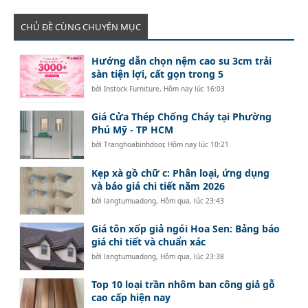
CHỦ ĐỀ CÙNG CHUYÊN MỤC
Hướng dẫn chọn nệm cao su 3cm trải
sàn tiện lợi, cất gọn trong 5
bởi
Instock Furniture
,
Hôm nay lúc 16:03
Giá Cửa Thép Chống Cháy tại Phường
Phú Mỹ - TP HCM
bởi
Tranghoabinhdoor
,
Hôm nay lúc 10:21
Kẹp xà gồ chữ c: Phân loại, ứng dụng
và báo giá chi tiết năm 2026
bởi
langtumuadong
,
Hôm qua, lúc 23:43
Giá tôn xốp giả ngói Hoa Sen: Bảng báo
giá chi tiết và chuẩn xác
bởi
langtumuadong
,
Hôm qua, lúc 23:38
Top 10 loại trần nhôm ban công giả gỗ
cao cấp hiện nay