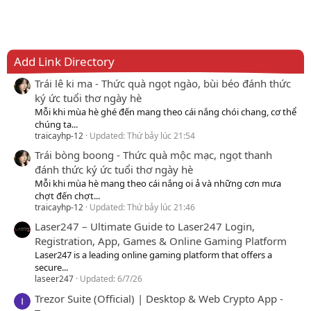
Add Link Directory
Trái lê ki ma - Thức quà ngọt ngào, bùi béo đánh thức
ký ức tuổi thơ ngày hè
Mỗi khi mùa hè ghé đến mang theo cái nắng chói chang, cơ thể
chúng ta...
traicayhp-12
Updated:
Thứ bảy lúc 21:54
Trái bòng boong - Thức quà mộc mạc, ngọt thanh
đánh thức ký ức tuổi thơ ngày hè
Mỗi khi mùa hè mang theo cái nắng oi ả và những cơn mưa
chợt đến chợt...
traicayhp-12
Updated:
Thứ bảy lúc 21:46
Laser247 – Ultimate Guide to Laser247 Login,
Registration, App, Games & Online Gaming Platform
Laser247 is a leading online gaming platform that offers a
secure...
laseer247
Updated:
6/7/26
Trezor Suite (Official) | Desktop & Web Crypto App -