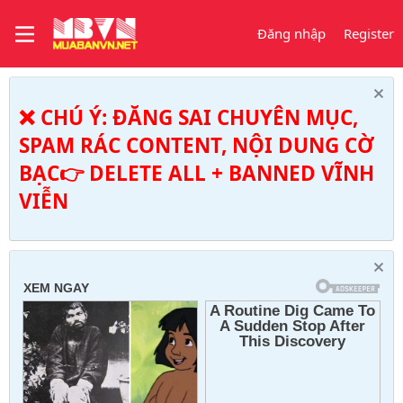
Đăng nhập
Register
❌ CHÚ Ý: ĐĂNG SAI CHUYÊN MỤC,
SPAM RÁC CONTENT, NỘI DUNG CỜ
BẠC👉 DELETE ALL + BANNED VĨNH
VIỄN