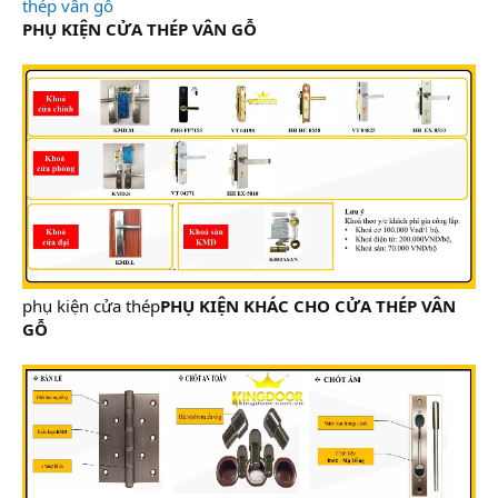
thép vân gỗ
PHỤ KIỆN CỬA THÉP VÂN GỖ
phụ kiện cửa thép
PHỤ KIỆN KHÁC CHO CỬA THÉP VÂN
GỖ