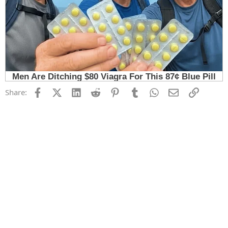
Facebook
X (Twitter)
LinkedIn
Reddit
Pinterest
Tumblr
WhatsApp
Email
Link
Share: