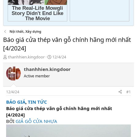
Nội thất, Xây dựng
Báo giá cửa thép vân gỗ chính hãng mới nhất
[4/2024]
T
N
thanhhien.kingdoor
12/4/24
h
g
r
à
thanhhien.kingdoor
e
y
Active member
a
g
d
ử
s
i
12/4/24
#1
t
a
BÁO GIÁ
,
TIN TỨC
r
Báo giá cửa thép vân gỗ chính hãng mới nhất
t
[4/2024]
e
BỞI
GIẢ GỖ CỬA NHỰA
r