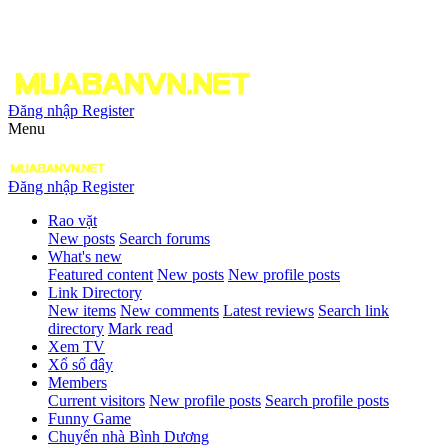
Đăng nhập
Register
Menu
Đăng nhập
Register
Rao vặt
New posts
Search forums
What's new
Featured content
New posts
New profile posts
Link Directory
New items
New comments
Latest reviews
Search link
directory
Mark read
Xem TV
Xổ số đây
Members
Current visitors
New profile posts
Search profile posts
Funny Game
Chuyển nhà Bình Dương