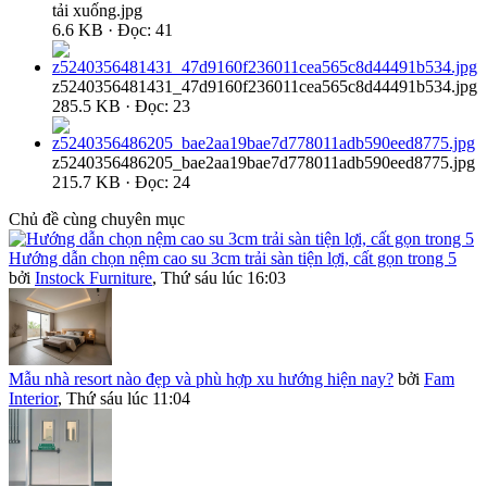
tải xuống.jpg
6.6 KB · Đọc: 41
z5240356481431_47d9160f236011cea565c8d44491b534.jpg
285.5 KB · Đọc: 23
z5240356486205_bae2aa19bae7d778011adb590eed8775.jpg
215.7 KB · Đọc: 24
Chủ đề cùng chuyên mục
Hướng dẫn chọn nệm cao su 3cm trải sàn tiện lợi, cất gọn trong 5
bởi
Instock Furniture
,
Thứ sáu lúc 16:03
Mẫu nhà resort nào đẹp và phù hợp xu hướng hiện nay?
bởi
Fam
Interior
,
Thứ sáu lúc 11:04