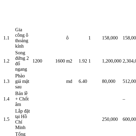
Gia
công ô
1.1
ô
1
158,000
158,0
thoáng
kính
Song
đứng 2
1.2
1200
1600
m2
1.92
1
1,200,000
2,304,
đố
ngang
Phào
1.3
giả mặt
md
6.40
80,000
512,0
sau
Bản lề
1.4
+ Chốt
–
âm
Lắp đặt
tại Hồ
1.5
250,000
600,0
Chí
Minh
Tổng