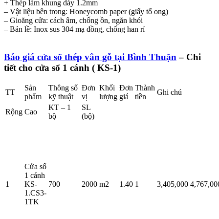
+ Thép làm khung dày 1.2mm
– Vật liệu bên trong: Honeycomb paper (giấy tổ ong)
– Gioăng cửa: cách âm, chống ồn, ngăn khói
– Bản lề: Inox sus 304 mạ đồng, chống han rỉ
Báo giá cửa sổ thép vân gỗ tại Bình Thuận
– Chi
tiết cho cửa sổ 1 cánh ( KS-1)​
Sản
Thông số
Đơn
Khối
Đơn
Thành
TT
Ghi chú
phẩm
kỹ thuật
vị
lượng
giá
tiền
KT – 1
SL
Rộng
Cao
bộ
(bộ)
Cửa sổ
1 cánh
1
KS-
700
2000
m2
1.40
1
3,405,000
4,767,00
1.CS3-
1TK