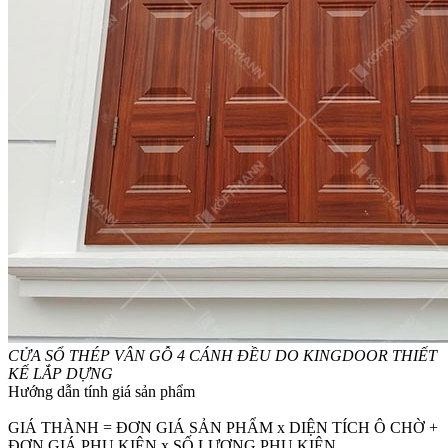
CỬA SỔ THÉP VÂN GỖ 4 CÁNH ĐỀU DO KINGDOOR THIẾT
KẾ LẮP DỰNG
Hướng dẫn tính giá sản phẩm
GIÁ THÀNH = ĐƠN GIÁ SẢN PHẨM x DIỆN TÍCH Ô CHỜ +
ĐƠN GIÁ PHỤ KIỆN x SỐ LƯỢNG PHỤ KIỆN