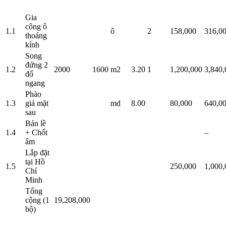
Gia
công ô
1.1
ô
2
158,000
316,0
thoáng
kính
Song
đứng 2
1.2
2000
1600
m2
3.20
1
1,200,000
3,840,
đố
ngang
Phào
1.3
giả mặt
md
8.00
80,000
640,0
sau
Bản lề
1.4
+ Chốt
–
âm
Lắp đặt
tại Hồ
1.5
250,000
1,000,
Chí
Minh
Tổng
cộng (1
19,208,000
bộ)