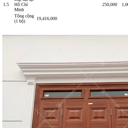
1.5
Hồ Chí
250,000
1,0
Minh
Tổng cộng
19,416,000
(1 bộ)