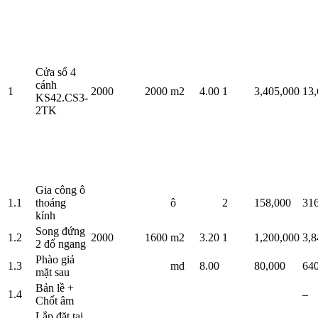
Cửa sổ 4
cánh
1
2000
2000
m2
4.00
1
3,405,000
13,
KS42.CS3-
2TK
Gia công ô
1.1
thoáng
ô
2
158,000
31
kính
Song đứng
1.2
2000
1600
m2
3.20
1
1,200,000
3,8
2 đố ngang
Phào giả
1.3
md
8.00
80,000
64
mặt sau
Bản lề +
1.4
–
Chốt âm
Lắp đặt tại