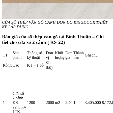
CỬA SỔ THÉP VÂN GỖ CÁNH ĐƠN DO KINGDOOR THIẾT
KẾ LẮP DỰNG
Báo giá cửa sổ thép vân gỗ tại Bình Thuận – Chi
tiết cho cửa sổ 2 cánh ( KS-22)​
Sản
Thông số
Đơn
Khối
Đơn
Thành
TT
Ghi chú
phẩm
kỹ thuật
vị
lượng
giá
tiền
SL
Rộng
Cao
KT – 1 bộ
(bộ)
Cửa sổ
2 cánh
1
KS-
1200
2000
m2
2.40
1
3,405,000
8,172,
22.CS3-
1TK