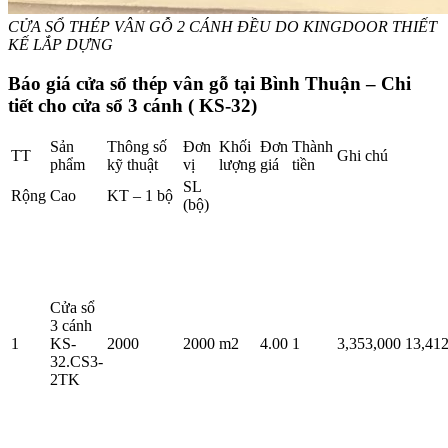
CỬA SỔ THÉP VÂN GỖ 2 CÁNH ĐỀU DO KINGDOOR THIẾT
KẾ LẮP DỰNG
Báo giá cửa sổ thép vân gỗ tại Bình Thuận – Chi
tiết cho cửa sổ 3 cánh ( KS-32)​
Sản
Thông số
Đơn
Khối
Đơn
Thành
TT
Ghi chú
phẩm
kỹ thuật
vị
lượng
giá
tiền
SL
Rộng
Cao
KT – 1 bộ
(bộ)
Cửa sổ
3 cánh
1
KS-
2000
2000
m2
4.00
1
3,353,000
13,41
32.CS3-
2TK