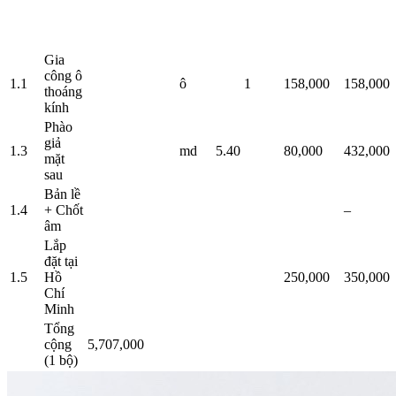
Gia
công ô
1.1
ô
1
158,000
158,000
thoáng
kính
Phào
giả
1.3
md
5.40
80,000
432,000
mặt
sau
Bản lề
1.4
+ Chốt
–
âm
Lắp
đặt tại
1.5
Hồ
250,000
350,000
Chí
Minh
Tổng
cộng
5,707,000
(1 bộ)