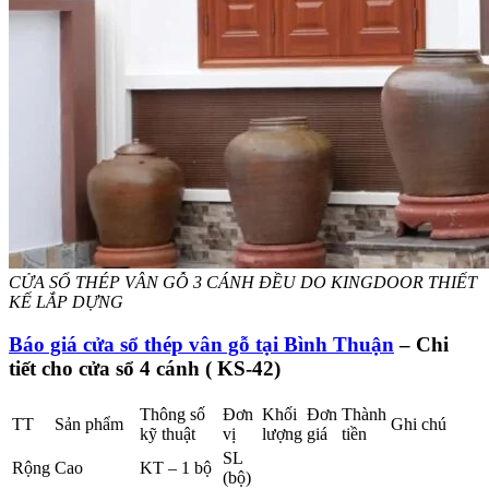
CỬA SỔ THÉP VÂN GỖ 3 CÁNH ĐỀU DO KINGDOOR THIẾT
KẾ LẮP DỰNG
Báo giá cửa sổ thép vân gỗ tại Bình Thuận
– Chi
tiết cho cửa sổ 4 cánh ( KS-42)​
Thông số
Đơn
Khối
Đơn
Thành
TT
Sản phẩm
Ghi chú
kỹ thuật
vị
lượng
giá
tiền
SL
Rộng
Cao
KT – 1 bộ
(bộ)