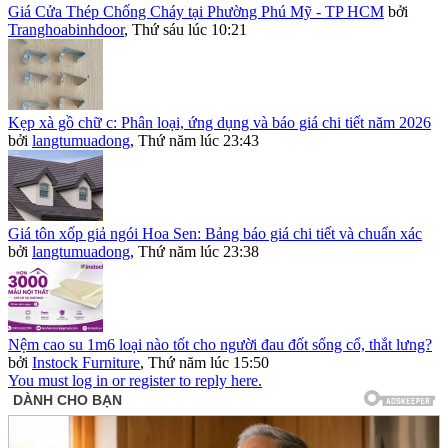
Giá Cửa Thép Chống Cháy tại Phường Phú Mỹ - TP HCM
bởi
Tranghoabinhdoor
,
Thứ sáu lúc 10:21
Kẹp xà gồ chữ c: Phân loại, ứng dụng và báo giá chi tiết năm 2026
bởi
langtumuadong
,
Thứ năm lúc 23:43
Giá tôn xốp giả ngói Hoa Sen: Bảng báo giá chi tiết và chuẩn xác
bởi
langtumuadong
,
Thứ năm lúc 23:38
Nệm cao su 1m6 loại nào tốt cho người đau đốt sống cổ, thắt lưng?
bởi
Instock Furniture
,
Thứ năm lúc 15:50
You must log in or register to reply here.