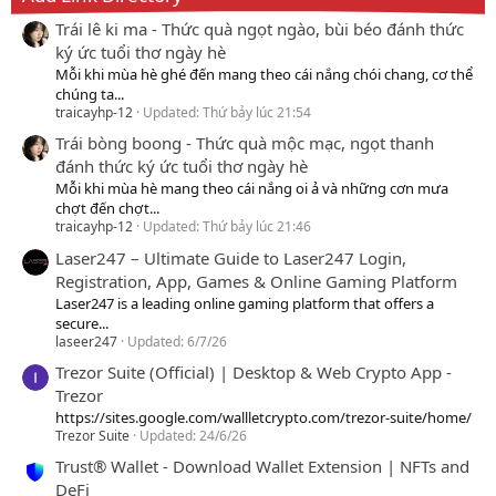
Trái lê ki ma - Thức quà ngọt ngào, bùi béo đánh thức
ký ức tuổi thơ ngày hè
Mỗi khi mùa hè ghé đến mang theo cái nắng chói chang, cơ thể
chúng ta...
traicayhp-12
Updated:
Thứ bảy lúc 21:54
Trái bòng boong - Thức quà mộc mạc, ngọt thanh
đánh thức ký ức tuổi thơ ngày hè
Mỗi khi mùa hè mang theo cái nắng oi ả và những cơn mưa
chợt đến chợt...
traicayhp-12
Updated:
Thứ bảy lúc 21:46
Laser247 – Ultimate Guide to Laser247 Login,
Registration, App, Games & Online Gaming Platform
Laser247 is a leading online gaming platform that offers a
secure...
laseer247
Updated:
6/7/26
Trezor Suite (Official) | Desktop & Web Crypto App -
Trezor
https://sites.google.com/wallletcrypto.com/trezor-suite/home/
Trezor Suite
Updated:
24/6/26
Trust® Wallet - Download Wallet Extension | NFTs and
DeFi