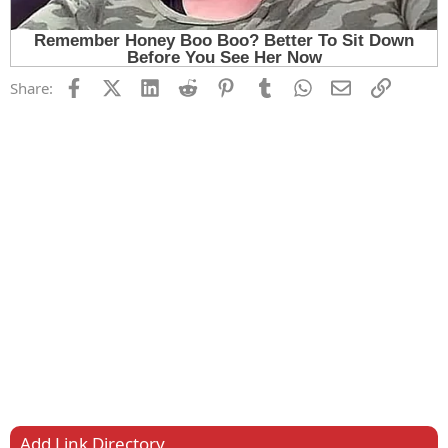
Facebook
X (Twitter)
LinkedIn
Reddit
Pinterest
Tumblr
WhatsApp
Email
Link
Share:
Add Link Directory