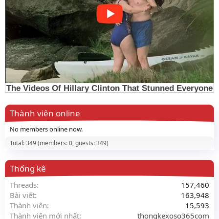
Thành viên online
No members online now.
Total: 349 (members: 0, guests: 349)
Thống kê
Threads
157,460
Bài viết
163,948
Thành viên
15,593
Thành viên mới nhất
thongkexoso365com