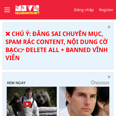
Đăng nhập
Register
❌ CHÚ Ý: ĐĂNG SAI CHUYÊN MỤC,
SPAM RÁC CONTENT, NỘI DUNG CỜ
BẠC👉 DELETE ALL + BANNED VĨNH
VIỄN