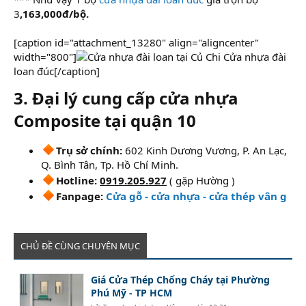
3
,163,000đ/bộ.
[caption id="attachment_13280" align="aligncenter"
width="800"]
Cửa nhựa đài
loan đúc[/caption]
3. Đại lý cung cấp cửa nhựa
Composite tại quận 10
Trụ sở chính:
602 Kinh Dương Vương, P. An Lạc,
Q. Bình Tân, Tp. Hồ Chí Minh.
Hotline:
0919.205.927
( gặp Hường )
Fanpage:
Cửa gỗ - cửa nhựa - cửa thép vân g
CHỦ ĐỀ CÙNG CHUYÊN MỤC
Giá Cửa Thép Chống Cháy tại Phường
Phú Mỹ - TP HCM