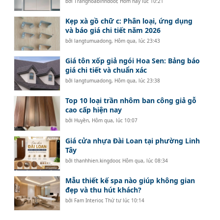
bởi
Tranghoabinhdoor
,
Hôm nay lúc 10:21
Kẹp xà gồ chữ c: Phân loại, ứng dụng
và báo giá chi tiết năm 2026
bởi
langtumuadong
,
Hôm qua, lúc 23:43
Giá tôn xốp giả ngói Hoa Sen: Bảng báo
giá chi tiết và chuẩn xác
bởi
langtumuadong
,
Hôm qua, lúc 23:38
Top 10 loại trần nhôm ban công giả gỗ
cao cấp hiện nay
bởi
Huyền
,
Hôm qua, lúc 10:07
Giá cửa nhựa Đài Loan tại phường Linh
Tây
bởi
thanhhien.kingdoor
,
Hôm qua, lúc 08:34
Mẫu thiết kế spa nào giúp không gian
đẹp và thu hút khách?
bởi
Fam Interior
,
Thứ tư lúc 10:14