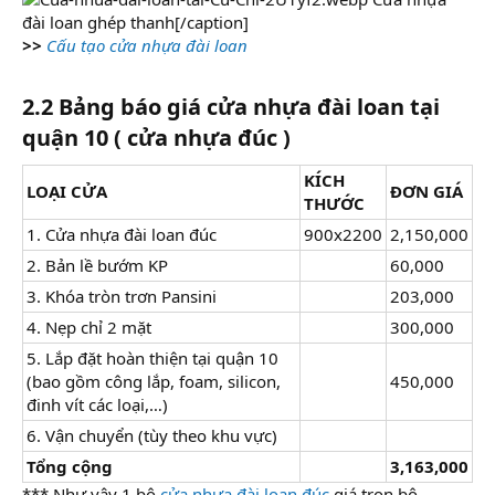
đài loan ghép thanh[/caption]
>>
Cấu tạo cửa nhựa đài loan
2.2 Bảng báo giá cửa nhựa đài loan tại
quận 10 ( cửa nhựa đúc )
KÍCH
LOẠI CỬA
ĐƠN GIÁ
THƯỚC
1. Cửa nhựa đài loan đúc
900x2200
2,150,000
2. Bản lề bướm KP
60,000
3. Khóa tròn trơn Pansini
203,000
4. Nẹp chỉ 2 mặt
300,000
5. Lắp đặt hoàn thiện tại quận 10
(bao gồm công lắp, foam, silicon,
450,000
đinh vít các loại,…)
6. Vận chuyển (tùy theo khu vực)
Tổng cộng
3,163,000
*** Như vậy 1 bộ
cửa nhựa đài loan đúc
giá trọn bộ