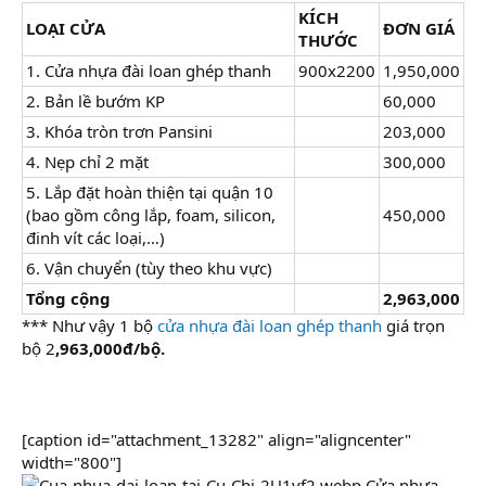
KÍCH
LOẠI CỬA
ĐƠN GIÁ
THƯỚC
1. Cửa nhựa đài loan ghép thanh
900x2200
1,950,000
2. Bản lề bướm KP
60,000
3. Khóa tròn trơn Pansini
203,000
4. Nẹp chỉ 2 mặt
300,000
5. Lắp đặt hoàn thiện tại quận 10
(bao gồm công lắp, foam, silicon,
450,000
đinh vít các loại,…)
6. Vận chuyển (tùy theo khu vực)
Tổng cộng
2,963,000
*** Như vậy 1 bộ
cửa nhựa đài loan ghép thanh
giá trọn
bộ 2
,963,000đ/bộ.
[caption id="attachment_13282" align="aligncenter"
width="800"]
Cửa nhựa