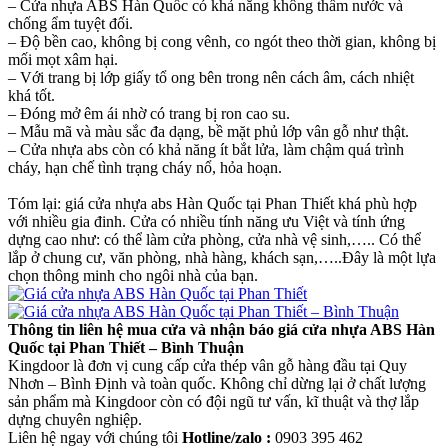
– Cửa nhựa ABS Hàn Quốc có khả năng không thấm nước và
chống ẩm tuyệt đối.
– Độ bền cao, không bị cong vênh, co ngót theo thời gian, không bị
mối mọt xâm hại.
– Với trang bị lớp giấy tổ ong bên trong nên cách âm, cách nhiệt
khá tốt.
– Đóng mở êm ái nhờ có trang bị ron cao su.
– Mẫu mã và màu sắc đa dạng, bề mặt phủ lớp vân gỗ như thật.
– Cửa nhựa abs còn có khả năng ít bắt lửa, làm chậm quá trình
cháy, hạn chế tình trạng cháy nổ, hỏa hoạn.
Tóm lại: giá cửa nhựa abs Hàn Quốc tại Phan Thiết khá phù hợp
với nhiều gia đinh. Cửa có nhiều tính năng ưu Việt và tính ứng
dựng cao như: có thể làm cửa phòng, cửa nhà vệ sinh,….. Có thể
lắp ở chung cư, văn phòng, nhà hàng, khách sạn,…..Đây là một lựa
chọn thông minh cho ngôi nhà của bạn.
Thông tin liên hệ mua cửa và nhận báo giá cửa nhựa ABS Hàn
Quốc tại Phan Thiết – Bình Thuận
Kingdoor là đơn vị cung cấp cửa thép vân gỗ hàng đầu tại Quy
Nhơn – Bình Định và toàn quốc. Không chỉ dừng lại ở chất lượng
sản phẩm mà Kingdoor còn có đội ngũ tư vấn, kĩ thuật và thợ lắp
dựng chuyên nghiệp.
Liên hệ ngay với chúng tôi
Hotline/zalo :
0903 395 462