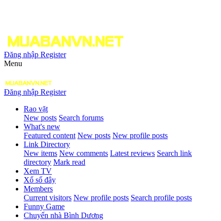
Đăng nhập
Register
Menu
Đăng nhập
Register
Rao vặt
New posts
Search forums
What's new
Featured content
New posts
New profile posts
Link Directory
New items
New comments
Latest reviews
Search link
directory
Mark read
Xem TV
Xổ số đây
Members
Current visitors
New profile posts
Search profile posts
Funny Game
Chuyển nhà Bình Dương