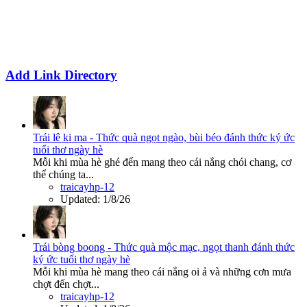
Add Link Directory
Trái lê ki ma - Thức quà ngọt ngào, bùi béo đánh thức ký ức
tuổi thơ ngày hè
Mỗi khi mùa hè ghé đến mang theo cái nắng chói chang, cơ
thể chúng ta...
traicayhp-12
Updated:
1/8/26
Trái bòng boong - Thức quà mộc mạc, ngọt thanh đánh thức
ký ức tuổi thơ ngày hè
Mỗi khi mùa hè mang theo cái nắng oi ả và những cơn mưa
chợt đến chợt...
traicayhp-12