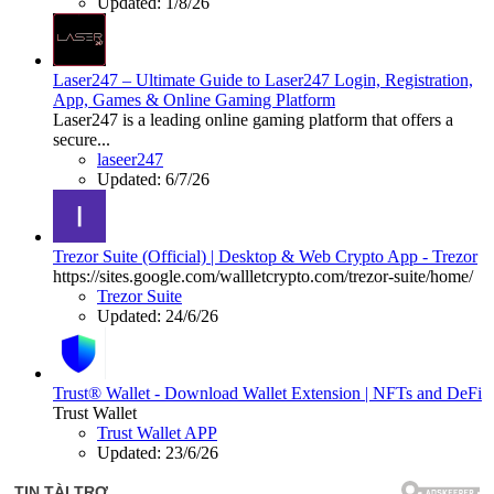
Updated:
1/8/26
Laser247 – Ultimate Guide to Laser247 Login, Registration,
App, Games & Online Gaming Platform
Laser247 is a leading online gaming platform that offers a
secure...
laseer247
Updated:
6/7/26
Trezor Suite (Official) | Desktop & Web Crypto App - Trezor
https://sites.google.com/wallletcrypto.com/trezor-suite/home/
Trezor Suite
Updated:
24/6/26
Trust® Wallet - Download Wallet Extension | NFTs and DeFi
Trust Wallet
Trust Wallet APP
Updated:
23/6/26