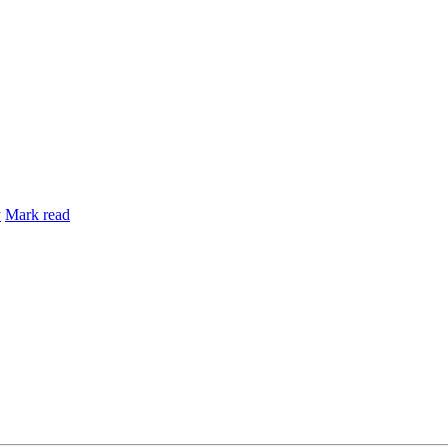
y
Mark read