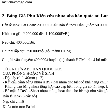
maucuavomgo.com
2. Bảng Giá Phụ Kiện cửa nhựa abs hàn quốc tại Lon
Bản lề inox Đài Loan: 20.000Đ/Cái; Bản lề inox Hàn Quốc: 50.000Đ
Khóa có giá từ 200.000 đến 1.100.000Đ/Bộ.
Nẹp chỉ: 400.000/Bộ.
Chi phí lắp đặt: 350.000/bộ (nội thành HCM).
Chi phí vận chuyển: 400.000/chuyến (nội thành HCM, trên 4 bộ miễn
CỬA NHỰA ABS HÀN QUỐC KOS
CỬA PHÒNG HOẶC VỆ SINH
- Độ dày cánh 40mm (± 2).
- Kết cấu cánh bằng nhựa ABS (loại nhựa đặc biệt có khả năng chịu 
- Khung bao bằng nhựa tổng hợp cao cấp bên trong gia cố lõi thé
- Bề mặt là DeCo-Sheet nhựa thông hoạt tính cho bề mặt như vân gỗ 
Bản lề Inox (3 cái/ bộ)
Nẹp chỉ 2 mặt
Khóa tròn trơn Pasini