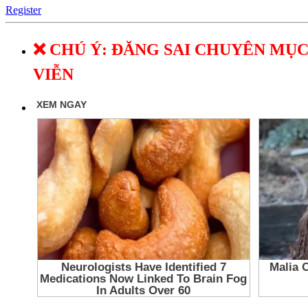
Register
❌ CHÚ Ý: ĐĂNG SAI CHUYÊN MỤC
VIỄN