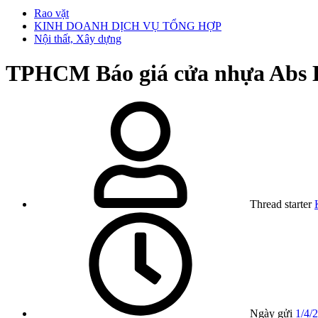
Rao vặt
KINH DOANH DỊCH VỤ TỔNG HỢP
Nội thất, Xây dựng
TPHCM
Báo giá cửa nhựa Abs 
Thread starter
Ngày gửi
1/4/