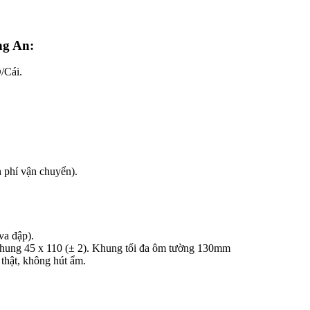
g An:​
/Cái.
 phí vận chuyển).
va đập).
p, khung 45 x 110 (± 2). Khung tối đa ôm tường 130mm
thật, không hút ẩm.