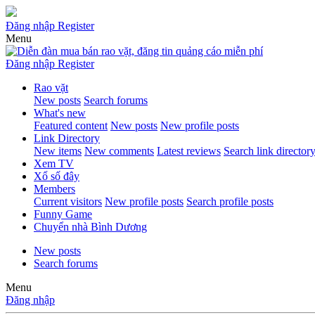
Đăng nhập
Register
Menu
Đăng nhập
Register
Rao vặt
New posts
Search forums
What's new
Featured content
New posts
New profile posts
Link Directory
New items
New comments
Latest reviews
Search link director
Xem TV
Xổ số đây
Members
Current visitors
New profile posts
Search profile posts
Funny Game
Chuyển nhà Bình Dương
New posts
Search forums
Menu
Đăng nhập