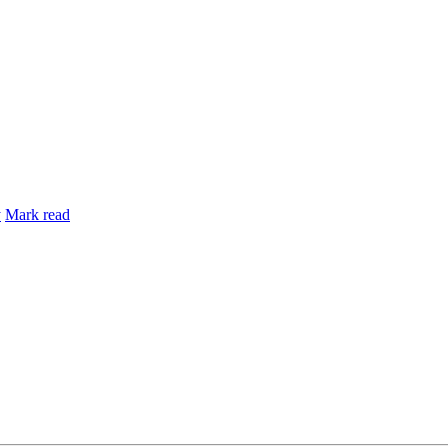
y
Mark read