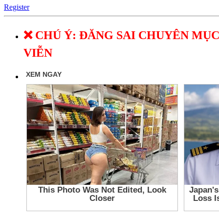
Register
❌ CHÚ Ý: ĐĂNG SAI CHUYÊN MỤC
VIỄN