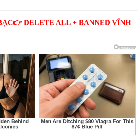
BẠC👉 DELETE ALL + BANNED VĨNH