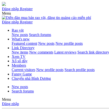
Đăng nhập
Register
Menu
Đăng nhập
Register
Rao vặt
New posts
Search forums
What's new
Featured content
New posts
New profile posts
Link Directory
New items
New comments
Latest reviews
Search link director
Xem TV
Xổ số đây
Members
Current visitors
New profile posts
Search profile posts
Funny Game
Chuyển nhà Bình Dương
New posts
Search forums
Menu
Đăng nhập